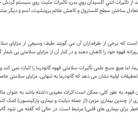
رتند از تاثيرات آنتي اکسيدان روي بدن، تاثيرات مثبت روي سيستم گردش
ا، متعادل ساختن سطح کلسترول و کاهش علائم برونشيت، آسم و ديگر م
 است که برخی از طرفداران آن می گویند طیف وسیعی از مزایای سلام
نه قهوه خود را کاهش دهند و در کنار آن از مزایای سلامتی بی شمار گان
ودرما، اما هیچ منبع علمی تأثیرات سلامتی قهوه گانودرما را اثبات نمی کند 
 تحقیقات اولیه نشان می دهد که گانودرما به تنهایی، مزایای سلامتی خاصی
 از چندین بیماری مزمن (از جمله دیابت و بیماری پارکینسون) کمک ک
خطر برای بیماری های قلبی) مرتبط است. در حالی که گفته می شود گانود