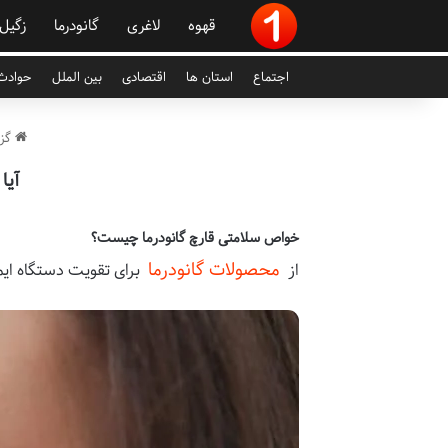
قهوه
لاغری
گانودرما
زگیل
اجتماع
استان ها
اقتصادی
بین الملل
حوادث 
گزا
آیا
خواص سلامتی قارچ گانودرما چیست؟
محصولات گانودرما
از
برای تقویت دستگاه ایمن