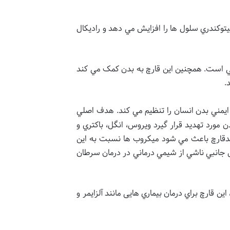
يتوکندري سلول ها را افزايش مي دهد و راديکال
ني است. همچنین اين قارچ به بدن کمک مي کند
.
ايمني بدن انسان را تنظيم مي کند. هدف اصلي
 مورد تهديد قرار گيرد ويروس، انگل، باکتري و
 ضدقارچ باعث مي شود ميکروب ها نسبت به اين
رض جانبي ناشي از شيمي درماني در درمان سرطان
قارچ براي درمان بيماري هايی مانند آلزايمر و