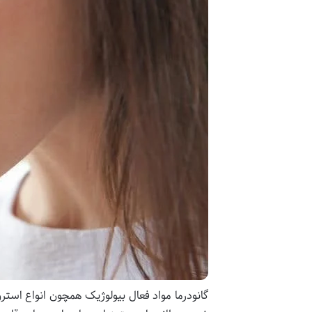
گانودرما مواد فعال بیولوژیک همچون انواع استرو