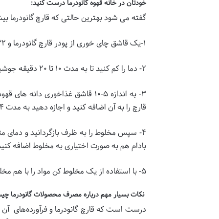
خودتان در خانه قهوه گانودرما درست کنید
:
گفته می شود بهترین حالتی که قارچ گانودرما بیش
۱-یک قاشق چای خوری از پودر قارچ گانودرما و ۳۲ اونس آب در یک ظرف بریزید و اجازه دهید تا بجوشد.
۲- دما را کم کنید تا به مدت ۱۰ تا ۲۰ دقیقه جوشیده شود.
۳- به اندازه ۵-۱۰ قاشق غذاخوری
قارچ را به آن اضافه کنید و اجازه دهید به مدت ۴ دقیقه در مایع بماند.
۴- سپس مخلوط را به ظرف بازگردانید و دمای مت
بادام هم به صورت اختیاری به مخلوط اضافه کنید
۵- با استفاده از یک مخلوط کن مواد را با هم مخلوط کنید؛ قهوه گانودرما آماده است.
نکات بسیار مهم درباره مصرف محصولات گانودرما چ
درست است که قارچ گانودرما و فرآورده‌های آن به