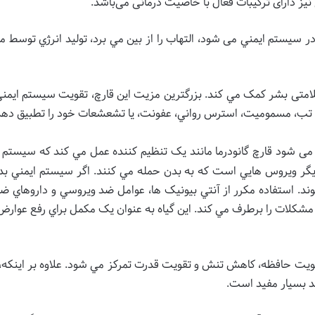
نیز دارای ترکیبات فعال با خاصیت درمانی می‌باشد.
 سيستم ايمني می شود، التهاب را از بين مي برد، توليد انرژي توسط م
 سلامتی بشر کمک مي کند. بزرگترين مزيت این قارچ، تقویت سيستم ايم
ابي، تب، مسموميت، استرس رواني، عفونت، يا تشعشعات خود را تطبيق دهد
 می شود قارچ گانودرما مانند يک تنظيم کننده عمل مي کند که سيستم 
و ديگر ويروس هايي است که به بدن حمله مي کنند. اگر سيستم ايمني بدن
وند. استفاده مکرر از آنتي بيونيک ها، عوامل ضد ويروسي و داروهاي
ن مشکلات را برطرف مي کند. اين گياه به عنوان يک مکمل براي رفع عوا
ت حافظه، کاهش تنش و تقويت قدرت تمرکز مي شود. علاوه بر اينکه، این 
هد بسيار مفيد است.