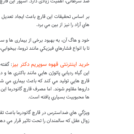
ضد سرطانی، اهمیت زیادی دارد. اسپور این قارچ 
بر اساس تحقیقات این قارچ باعث ايجاد تعديل در
هاي آزاد را نیز از بين مي برد.
خود و هاگ آن، به بهبود برخی از بیماری ها و
تا با انواع فشارهاي فيزيکي مانند تروما، بيخو
خرید اینترنتی قهوه سوپریم دکتر بیز
: گفته
اين گياه رديابي پاتوژن هايي مانند باکتري ها 
قارچ هايي توليد مي کند که باعث بيماري مي ش
داروها مقاوم شوند. اما مصرف قارچ گانودرما اي
ها محبوبيت بسياري يافته است.
ويژگي هاي ضداسترس در قارچ گانودرما باعث تقوي
زوال عقل که سالمندان را تحت تاثير قرار مي د