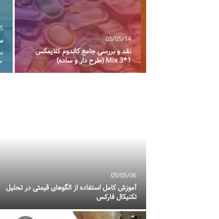
/15
05/05/14
سوا
ن تشدید مجازات مرتکبین
نقد و بررسی جامع کاندوم کلایمکس
سوا
امل و نکات
Mix 3*1 (طرح دار و ساده)
حسا
05/05/06
ان| راهنمای انتخاب
آموزش کامل استفاده از الگوهای قیمتی در تحلیل
تکنیکال فارکس