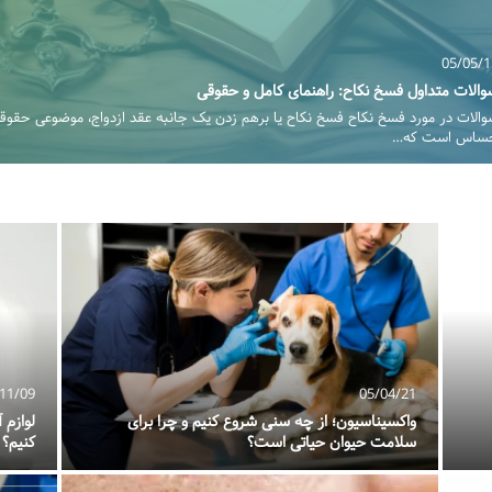
05/05
لات متداول فسخ نکاح: راهنمای کامل و حقوقی
لات در مورد فسخ نکاح فسخ نکاح یا برهم زدن یک جانبه عقد ازدواج، موضوعی حقوقی 
س است که…
11/09
05/04/21
واکسیناسیون؛ از چه سنی شروع کنیم و چرا برای
لوازم
سلامت حیوان حیاتی است؟
کنیم؟