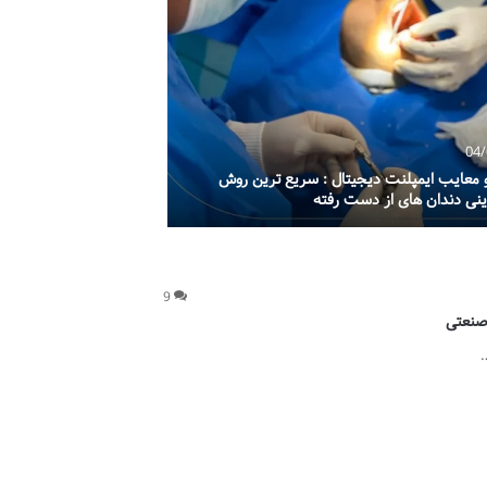
04/03/19
04/
و معایب ایمپلنت دیجیتال : سریع ترین روش
شامپو و ماسک ، محصولا
نی دندان های از دست رفته
کراتین مو
9