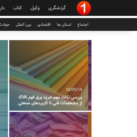
گردشگری
وکیل
کتاب
دار
اجتماع
استان ها
اقتصادی
بین الملل
حوادث 
05/05/14
جامع کتاب بی تابوت
بررسی نکات مهم خرید ورق فوم EVA؛
از مشخصات فنی تا کاربردهای صنعتی