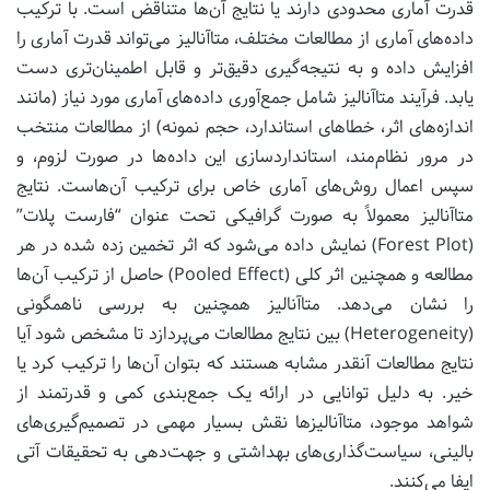
قدرت آماری محدودی دارند یا نتایج آن‌ها متناقض است. با ترکیب
داده‌های آماری از مطالعات مختلف، متاآنالیز می‌تواند قدرت آماری را
افزایش داده و به نتیجه‌گیری دقیق‌تر و قابل اطمینان‌تری دست
یابد. فرآیند متاآنالیز شامل جمع‌آوری داده‌های آماری مورد نیاز (مانند
اندازه‌های اثر، خطاهای استاندارد، حجم نمونه) از مطالعات منتخب
در مرور نظام‌مند، استانداردسازی این داده‌ها در صورت لزوم، و
سپس اعمال روش‌های آماری خاص برای ترکیب آن‌هاست. نتایج
متاآنالیز معمولاً به صورت گرافیکی تحت عنوان “فارست پلات”
(Forest Plot) نمایش داده می‌شود که اثر تخمین زده شده در هر
مطالعه و همچنین اثر کلی (Pooled Effect) حاصل از ترکیب آن‌ها
را نشان می‌دهد. متاآنالیز همچنین به بررسی ناهمگونی
(Heterogeneity) بین نتایج مطالعات می‌پردازد تا مشخص شود آیا
نتایج مطالعات آنقدر مشابه هستند که بتوان آن‌ها را ترکیب کرد یا
خیر. به دلیل توانایی در ارائه یک جمع‌بندی کمی و قدرتمند از
شواهد موجود، متاآنالیزها نقش بسیار مهمی در تصمیم‌گیری‌های
بالینی، سیاست‌گذاری‌های بهداشتی و جهت‌دهی به تحقیقات آتی
ایفا می‌کنند.