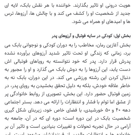
هویت درونی او تاثیر بگذارند. خواننده با هر نقش بابک، لایه ای
جدید از شخصیت او را کشف می کند و با چالش ها، آرزوها، ترس
ها و امیدهای او همراه می شود.
بخش اول: کودکی در سایه فوتبال و آرزوهای پدر
بخش آغازین رمان، مخاطب را به دوران کودکی و نوجوانی بابک می
برد، زمانی که زندگی او تحت تاثیر شدید آرزوهای برآورده نشده
پدرش قرار دارد. پدر که خود نتوانسته به رویاهای فوتبالی اش
دست یابد، این آرزوها را به دوش بابک می گذارد و او را مجبور به
دنبال کردن این رشته ورزشی می کند. در این دوران، بابک نه به
خاطر علاقه خودش، بلکه به دلیل تحقق بخشیدن به رویای پدر، در
زمین فوتبال حضور دارد. این بخش، تصویری از روابط خانوادگی پر
از عشق اما توام با فشار و انتظارات را ارائه می دهد. بستر اجتماعی
دهه ۴۰ و ۵۰ خورشیدی، با فضای خاص خود، زیربنای شکل گیری
شخصیت بابک در این دوره است؛ دوره ای که در آن، جامعه به
آرامی در حال تجربه تحولات و تغییرات بنیادین است و تاثیر آن بر
خانواده ها و انتظارات والدین از فرزندانشان مشهود است. این