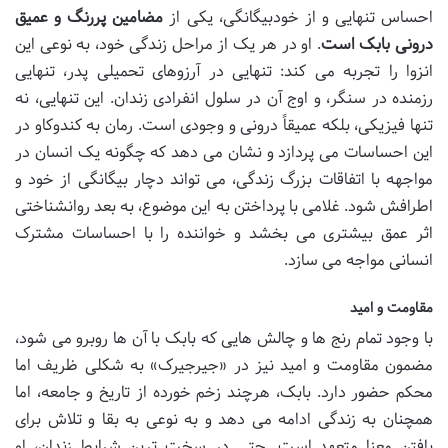
احساس تنهایی و از خودبیگانگی، یکی از
مضامین پررنگ و عمیق
درونی بابک است
. او در هر یک از مراحل زندگی خود، به نوعی این
انزوا را تجربه می کند: تنهایی در آرزوهای تحمیلی پدر، تنهایی
رزمنده در سنگر، و اوج آن در سلول انفرادی زندان. این تنهایی، نه
تنها فیزیکی، بلکه عمیقاً درونی و وجودی است. رمان به کندوکاو در
این احساسات می پردازد و نشان می دهد که چگونه یک انسان در
مواجهه با اتفاقات بزرگ زندگی، می تواند دچار بیگانگی از خود و
اطرافش شود. غلامی با پرداختن به این موضوع، به بعد روانشناختی
اثر عمق بیشتری می بخشد و خواننده را با احساسات مشترک
انسانی مواجه می سازد.
مقاومت و امید
با وجود تمام رنج ها و چالش هایی که بابک با آن ها روبرو می شود،
مضمون مقاومت و امید نیز در «جیرجیرک» به شکلی ظریف اما
محکم حضور دارد. بابک، هرچند زخم خورده از تاریخ و جامعه، اما
همچنان به زندگی ادامه می دهد و به نوعی به بقا و تلاش برای
یافتن معنا متعهد است. حتی در سخت ترین شرایط زندان، او