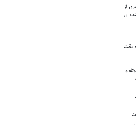
ری از
ده ای
و دقت
تاه و
ات
ر