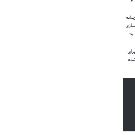
 چشم
سازی
به
رای
شده