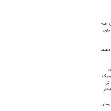
داخته
ارند.
دهند.
ن
 کوچک
تر،
فشار
 بستن
از