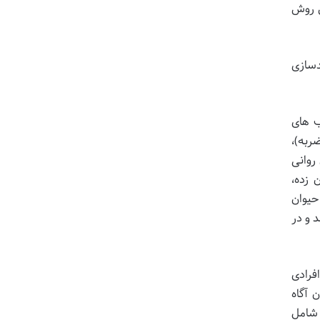
ن روش
دسازی
ب های
ربه)،
روانی
 زده،
حیوان
 و در
فرادی
 آگاه
 شامل