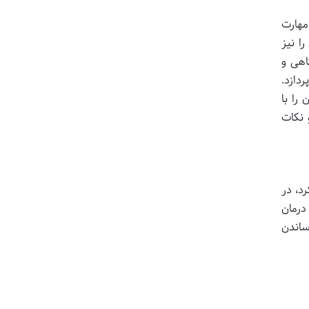
مهارت
ا نیز
اهی و
دازد.
را با
 نکات
د، در
درمان
ساندن