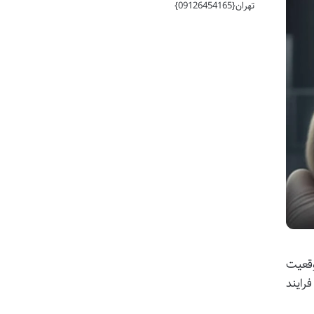
تهران{09126454165}
وقعیت
رایند