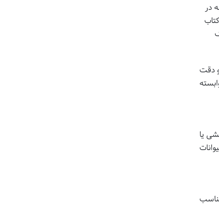
 در
کتاب
ک
و دقت
ابسته
شی یا
وانات
مناسب