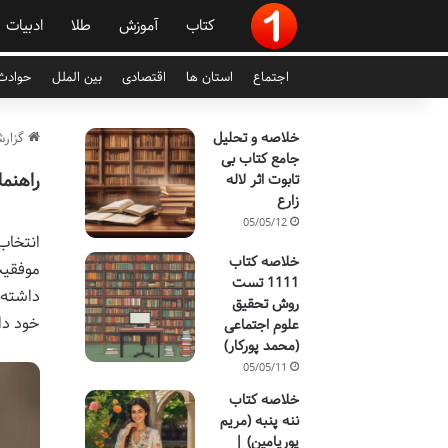
کتاب
آموزش
طلا
ادبیات
اجتماع
استان ها
اقتصادی
بین الملل
حوادث 
خلاصه و تحلیل
گزارش
جامع کتاب بی
راهنم
تابوت اثر لاله
زارع
05/05/12
انتخاب
خلاصه کتاب
موفقیت
1111 تست
داشته ب
روش تحقیق
خود دا
علوم اجتماعی
(محمد پورکار)
05/05/11
خلاصه کتاب
ننه پنبه (مریم
پوریامین) |