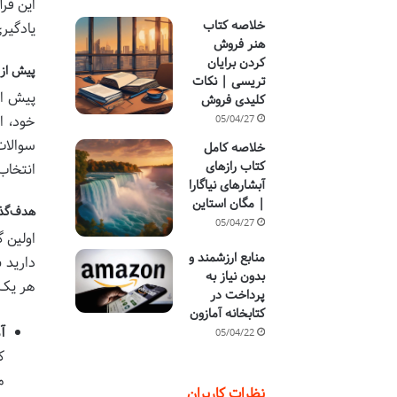
این فر
خلاصه کتاب
یادگیری
هنر فروش
کردن برایان
پیش از 
تریسی | نکات
پیش از
کلیدی فروش
خود، ا
05/04/27
سوالات
خلاصه کامل
کتاب رازهای
انتخاب
آبشارهای نیاگارا
| مگان استاین
هدف‌گذا
05/04/27
اولین 
منابع ارزشمند و
بدون نیاز به
هر یک 
پرداخت در
کتابخانه آمازون
آ
05/04/22
ک
م
نظرات کاربران