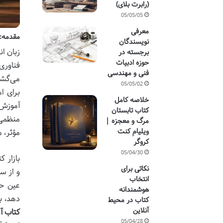
(رابرت بلای)
05/05/05
معرفی
مقدمه: 
نویسندگان
زبان ان
برجسته در
حوزه ادبیات
فناوری
فنی و مهندسی
می‌گشا
05/05/02
برای ا
خلاصه کامل
آموزش 
کتاب تابستان
منظمی 
مرگ و معجزه |
ویلیام کنت
مؤثر، 
کروگر
05/04/30
بازار 
نکاتی برای
و از س
انتخاب
عین حا
هوشمندانه
دهد، بل
کتاب در محیط
آنلاین
کتاب آ
05/04/28