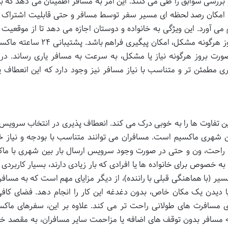
 بررسی سوابق را طی می کنند. این امر به مسافر اطمینان می دهد که با
ن، امکان رصد لحظه ای مسیر سفر توسط مسافر و حتی قابلیت اشتراک 
م می آورد. این ویژگی به خانواده و دوستان اجازه می دهد تا از موقعیت 
خودرو در هر لحظه مطلع باشند و در صورت بروز هرگونه مشکل، امکان پیگیری فراهم
ت بروز هرگونه نیاز یا مشکل، به سرعت به مسافر یاری رساند. در
 مطمئن تر و متناسب با نیاز مسافر نیز وجود دارد که این انعطاف پ
ن تفاوت ها را به خوبی درک می کند. انعطاف پذیری در انتخاب سرویس 
شهری ماکسیم است. مسافران می توانند متناسب با بودجه و نیاز خو
، راحت، ون و حتی در صورت وجود سرویس ارسال بار بین شهری با ماک
 به خصوص برای خانواده ها یا افرادی که بار زیادی دارند، بسیار کاربرد
 (با هماهنگی قبلی با راننده)، از دیگر مزایای مهم است که به مسافر 
 دیدن یک مکان خاص، بدون دغدغه این کار را انجام دهد. فضای کافی
ی مسافرت های طولانی راحت تر می کند. علاوه بر این، سفرهای ماکس
مسافر بدون توقف های اضافه یا مزاحمت سایر مسافران، به مقصد خ