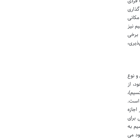
 فردی
گذاری
مکانی
 باشد. پشتیبانی ۲۴ ساعته ماکسیم نیز
 برخی
ذیری،
و نوع
د، از
سیم)،
ی است.
اجازه
 برای
یم به
ود می