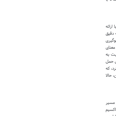
ارائه
 دقیق
وگیری
معنای
یت به
ل حمل
د، که
 حالا
 مسیر
اکسیم