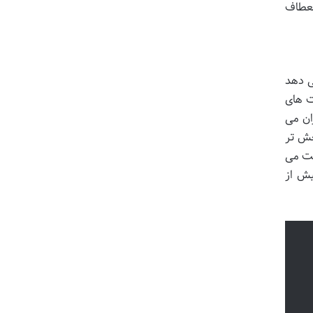
نعطاف
ی دهد
ت های
ان می
خش تر
یت می
یش از