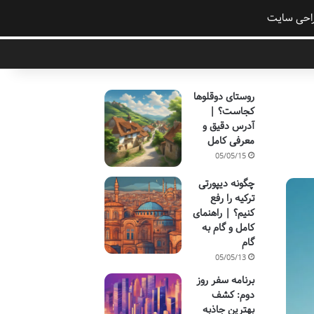
احی سایت
روستای دوقلوها
کجاست؟ |
آدرس دقیق و
معرفی کامل
05/05/15
چگونه دیپورتی
ترکیه را رفع
کنیم؟ | راهنمای
کامل و گام به
گام
05/05/13
برنامه سفر روز
دوم: کشف
بهترین جاذبه