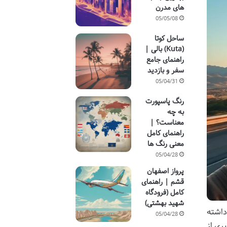
های مدرن
05/05/08
ساحل کوتا
(Kuta) بالی |
راهنمای جامع
سفر و بازدید
05/04/31
رنگ پاسپورت
به چه
معناست؟ |
راهنمای کامل
معنی رنگ ها
05/04/28
پرواز اصفهان
قشم | راهنمای
کامل (فرودگاه
شهید بهشتی)
داشته
05/04/28
ری از