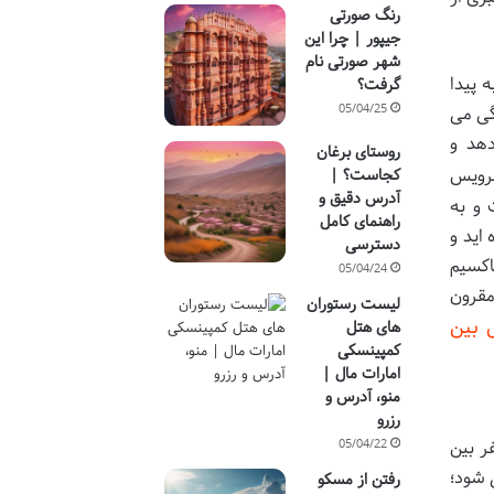
رنگ صورتی
جیپور | چرا این
شهر صورتی نام
 پیدا
گرفت؟
05/04/25
گی می
دهد و
روستای برغان
سرویس
کجاست؟ |
آدرس دقیق و
 و به
راهنمای کامل
اید و
دسترسی
اکسیم
05/04/24
مقرون
لیست رستوران
بین
های هتل
کمپینسکی
امارات مال |
منو، آدرس و
رزرو
ر بین
05/04/22
 شود؛
رفتن از مسکو