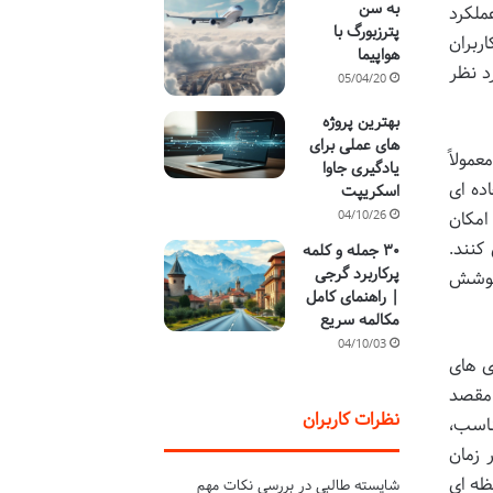
به سن
ملکرد
پترزبورگ با
ربران
هواپیما
د نظر
05/04/20
بهترین پروژه
های عملی برای
مولاً
یادگیری جاوا
ده ای
اسکریپت
امکان
04/10/26
کنند.
۳۰ جمله و کلمه
پرکاربرد گرجی
 پوشش
| راهنمای کامل
مکالمه سریع
04/10/03
ی های
 مقصد
نظرات کاربران
ناسب،
 زمان
ظه ای
شایسته طالبی
در
بررسی نکات مهم