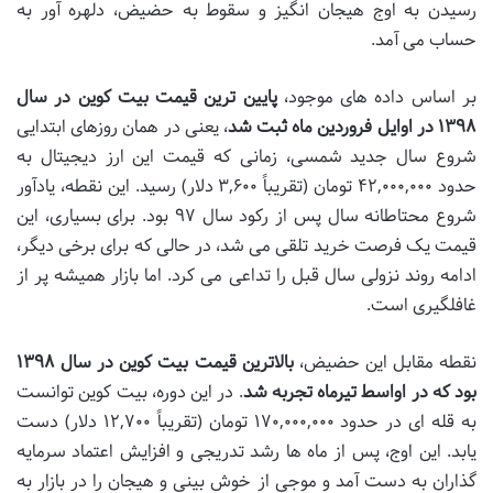
رسیدن به اوج هیجان انگیز و سقوط به حضیض، دلهره آور به
حساب می آمد.
بر اساس داده های موجود،
پایین ترین قیمت بیت کوین در سال
۱۳۹۸ در اوایل فروردین ماه ثبت شد
، یعنی در همان روزهای ابتدایی
شروع سال جدید شمسی، زمانی که قیمت این ارز دیجیتال به
حدود ۴۲,۰۰۰,۰۰۰ تومان (تقریباً ۳,۶۰۰ دلار) رسید. این نقطه، یادآور
شروع محتاطانه سال پس از رکود سال ۹۷ بود. برای بسیاری، این
قیمت یک فرصت خرید تلقی می شد، در حالی که برای برخی دیگر،
ادامه روند نزولی سال قبل را تداعی می کرد. اما بازار همیشه پر از
غافلگیری است.
نقطه مقابل این حضیض،
بالاترین قیمت بیت کوین در سال ۱۳۹۸
بود که در اواسط تیرماه تجربه شد
. در این دوره، بیت کوین توانست
به قله ای در حدود ۱۷۰,۰۰۰,۰۰۰ تومان (تقریباً ۱۲,۷۰۰ دلار) دست
یابد. این اوج، پس از ماه ها رشد تدریجی و افزایش اعتماد سرمایه
گذاران به دست آمد و موجی از خوش بینی و هیجان را در بازار به