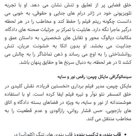
خلق فضایی پر از تعلیق و تنش نشان می دهد. او با تجربه
تلویزیونی خود در ژانر درام های جنایی و حقوقی، به خوبی می
دانست چگونه ریتم فیلم را حفظ کند و مخاطب را در هر لحظه
درگیر ماجرا نگه دارد. هابلیت با تمرکز بر جزئیات صحنه های دادگاه،
مکالمات دیالوگ محور و تقابل های شخصیتی، به داستان عمق و
جذابیت می بخشد. او بدون اتکا به خشونت عریان، تنش
روانشناختی را به اوج می رساند و ذهن تماشاگر را به چالش می
کشد تا در هر لحظه، به دنبال سرنخ ها و حقایق پنهان باشد.
سینماتوگرافی مایکل چپمن: رقص نور و سایه
مایکل چپمن، مدیر فیلم برداری «نخستین فریاد»، نقش کلیدی در
خلق اتمسفر نئو نوآر و تیره فیلم ایفا کرده است. او با استفاده
هوشمندانه از نور و سایه، به ویژه در فضاهای بسته دادگاه و اتاق
های بازجویی، حس فشار روانی، رازآلودی و عدم قطعیت را به
مخاطب منتقل می کند.
قاب بندی و ترکیب بندی:
قاب بندی های تنگ (کلوزآپ) در