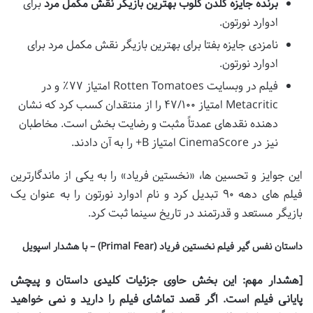
برنده جایزه گلدن گلوب بهترین بازیگر نقش مکمل مرد
برای
ادوارد نورتون.
نامزدی جایزه بفتا برای بهترین بازیگر نقش مکمل مرد برای
ادوارد نورتون.
فیلم در وبسایت Rotten Tomatoes امتیاز ۷۷٪ و در
Metacritic امتیاز ۴۷/۱۰۰ را از منتقدان کسب کرد که نشان
دهنده نقدهای عمدتاً مثبت و رضایت بخش است. مخاطبان
نیز در CinemaScore امتیاز B+ را به آن دادند.
این جوایز و تحسین ها، «نخستین فریاد» را به یکی از ماندگارترین
فیلم های دهه ۹۰ تبدیل کرد و نام ادوارد نورتون را به عنوان یک
بازیگر مستعد و قدرتمند در تاریخ سینما ثبت کرد.
داستان نفس گیر فیلم نخستین فریاد (Primal Fear) – با هشدار اسپویل
[هشدار مهم: این بخش حاوی جزئیات کلیدی داستان و پیچش
پایانی فیلم است. اگر قصد تماشای فیلم را دارید و نمی خواهید