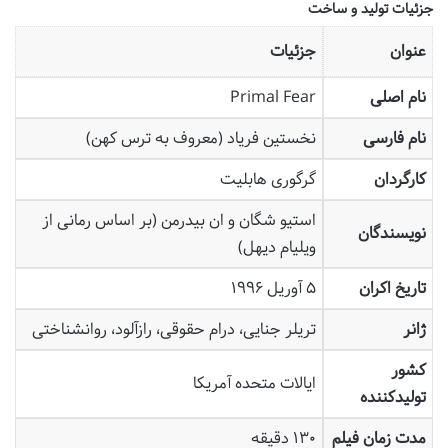
جزئیات تولید و ساخت
عنوان
جزئیات
نام اصلی
Primal Fear
نام فارسی
نخستین فریاد (معروف به ترس کهن)
کارگردان
گرگوری هابلیت
استیو شگان و ان بیدرمن (بر اساس رمانی از
نویسندگان
ویلیام دیهل)
تاریخ اکران
۵ آوریل ۱۹۹۶
ژانر
تریلر جنایی، درام حقوقی، رازآلود، روانشناختی
کشور
ایالات متحده آمریکا
تولیدکننده
مدت زمان فیلم
۱۳۰ دقیقه