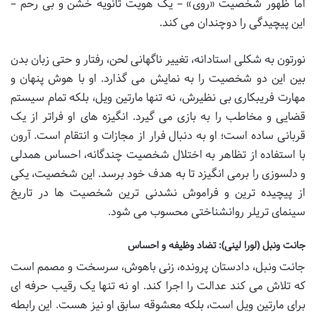
اما ظهور شخصیت «روی» – یک هویت ثانویه خشن و بی رحم –
این پیچیدگی را دوچندان می کند.
نورتون به شکلی استادانه، تغییر ناگهانی لحن، رفتار و حتی زبان بدن
بین این دو شخصیت را به نمایش می گذارد. او با هوش پنهان و
مهارت فریبکاری بی نظیرش، نه تنها مارتین ویل، بلکه تمام سیستم
قضایی و مخاطب را به بازی می گیرد. انگیزه های او فراتر از یک
قربانی ساده است؛ او به دنبال فرار از مجازات و انتقام است. آرون
با استفاده از تظاهر به اختلال شخصیت چندگانه، احساس همدلی
و دلسوزی را برمی انگیزد تا به هدف خود برسد. این شخصیت، یکی
از پیچیده ترین و فراموش نشدنی ترین شخصیت ها در تاریخ
سینمای تریلر روانشناختی محسوب می شود.
جانت ونبل (لورا لینی): تضاد وظیفه و احساس
جانت ونبل، دادستان پرونده، زنی باهوش، سرسخت و مصمم است
که تلاش می کند عدالت را اجرا کند. او نه تنها یک رقیب حرفه ای
برای مارتین ویل است، بلکه معشوقه سابق او نیز هست. این رابطه