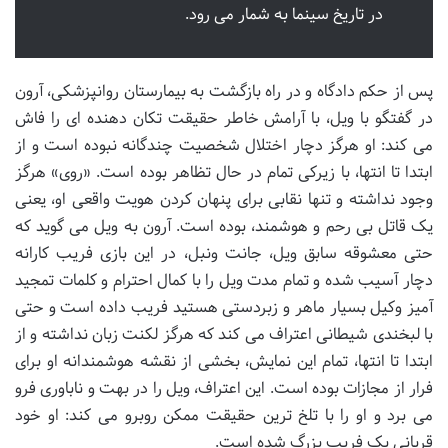
در تاریخ سینما به شمار می رود.
پس از حکم دادگاه و در راه بازگشت به بیمارستان روانپزشکی، آرون
در گفتگو با ویل، با آرامش خاطر حقیقت تکان دهنده ای را فاش
می کند: او هرگز دچار اختلال شخصیت چندگانه نبوده است و از
ابتدا تا انتها، با زیرکی تمام در حال تظاهر بوده است. «روی» هرگز
وجود نداشته و تنها نقابی برای پنهان کردن هویت واقعی او، یعنی
یک قاتل بی رحم و هوشمند، بوده است. آرون به ویل می گوید که
حتی معشوقه سابق ویل، جانت ونبل، در این بازی فریب کارانه
دچار آسیب شده و تمام مدت ویل را با کمال احترام و کلمات تمجید
آمیز وکیل بسیار ماهر و زبردستی هستید فریب داده است و حتی
با لبخندی شیطانی اعتراف می کند که هرگز لکنت زبان نداشته و از
ابتدا تا انتها، تمام این نمایش، بخشی از نقشه هوشمندانه او برای
فرار از مجازات بوده است. این اعتراف، ویل را در بهت و ناباوری فرو
می برد و او را با تلخ ترین حقیقت ممکن روبرو می کند: او خود
قربانی یک فریب بزرگ شده است.