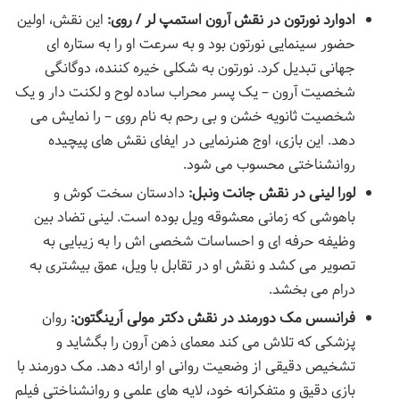
ادوارد نورتون در نقش آرون استمپ لر / روی:
این نقش، اولین
حضور سینمایی نورتون بود و به سرعت او را به ستاره ای
جهانی تبدیل کرد. نورتون به شکلی خیره کننده، دوگانگی
شخصیت آرون – یک پسر محراب ساده لوح و لکنت دار و یک
شخصیت ثانویه خشن و بی رحم به نام روی – را نمایش می
دهد. این بازی، اوج هنرنمایی در ایفای نقش های پیچیده
روانشناختی محسوب می شود.
لورا لینی در نقش جانت ونبل:
دادستان سخت کوش و
باهوشی که زمانی معشوقه ویل بوده است. لینی تضاد بین
وظیفه حرفه ای و احساسات شخصی اش را به زیبایی به
تصویر می کشد و نقش او در تقابل با ویل، عمق بیشتری به
درام می بخشد.
فرانسس مک دورمند در نقش دکتر مولی اَرینگتون:
روان
پزشکی که تلاش می کند معمای ذهن آرون را بگشاید و
تشخیص دقیقی از وضعیت روانی او ارائه دهد. مک دورمند با
بازی دقیق و متفکرانه خود، لایه های علمی و روانشناختی فیلم