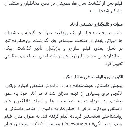
فیلم پس از گذشت سال ها، همچنان در ذهن مخاطبان و منتقدان
ماندگار شده است.
میراث و تاثیرگذاری نخستین فریاد
«نخستین فریاد» فراتر از یک موفقیت صرف در گیشه و جشنواره
ها، میراثی پایدار در صنعت سینما بر جای گذاشت. این فیلم نه تنها
بر نسل بعدی فیلم سازان و بازیگران تأثیر گذاشت، بلکه
استانداردهایی جدید برای تریلرهای روانشناختی و درام های حقوقی
تعیین کرد.
الگوبرداری و الهام بخشی به آثار دیگر
پیچش داستانی هوشمندانه و بازی فراموش نشدنی ادوارد نورتون،
الگویی برای بسیاری از فیلم سازان شد تا در آثار خود به عمق
بیشتری در پرداخت به شخصیت ها و ایجاد غافلگیری های
داستانی بپردازند. برخی از فیلم ها، به وضوح از عناصر داستانی یا
روانشناختی «نخستین فریاد» الهام گرفته اند. به عنوان مثال، فیلم
هندی «دیوانگی» (Deewangee) محصول ۲۰۰۲ و همچنین فیلم