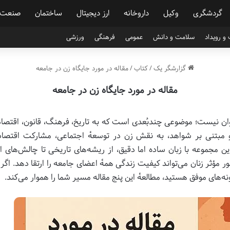
گردشگری
وکیل
داروخانه
ارز دیجیتال
ساختمان
صنعت
و رویداد
سلامت و دانش
عمومی
فرهنگی
ورزشی
گزارشگر یک
/
کتاب
/
مقاله در مورد جایگاه زن در جامعه
مقاله در مورد جایگاه زن در جامعه
 نیست؛ موضوعی چندبُعدی است که به تاریخ، فرهنگ، قانون، اقتصاد 
یلی و مبتنی بر شواهد، به نقش زن در توسعهٔ اجتماعی، مشارکت اقتص
.این مجموعه با زبان ساده اما دقیق، از ریشه‌های تاریخی تا چالش‌ها
مؤثر زنان می‌تواند کیفیت زندگی همهٔ اعضای جامعه را ارتقا دهد. اگ
نه‌های موفق هستید، مطالعهٔ این پنج مقاله مسیر شما را هموار می‌کند.