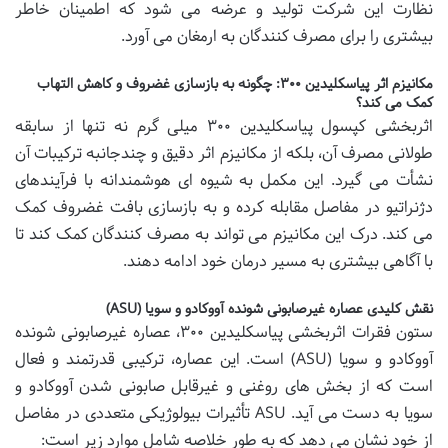
نظارت این شرکت تولید و عرضه می شود که اطمینان خاطر
بیشتری را برای مصرف کنندگان به ارمغان می آورد.
مکانیزم اثر پیاسکلیدین ۳۰۰: چگونه به بازسازی غضروف و کاهش التهاب
کمک می کند؟
اثربخشی کپسول پیاسکلیدین ۳۰۰ میلی گرم نه تنها از سابقه
طولانی مصرف آن، بلکه از مکانیزم اثر دقیق و چندجانبه ترکیبات آن
نشأت می گیرد. این مکمل به شیوه ای هوشمندانه با فرآیندهای
دژنراتیو در مفاصل مقابله کرده و به بازسازی بافت غضروف کمک
می کند. درک این مکانیزم می تواند به مصرف کنندگان کمک کند تا
با آگاهی بیشتری به مسیر درمان خود ادامه دهند.
نقش کلیدی عصاره غیرصابونی شونده آووکادو و سویا (ASU)
ستون فقرات اثربخشی پیاسکلیدین ۳۰۰، عصاره غیرصابونی شونده
آووکادو و سویا (ASU) است. این عصاره، ترکیبی قدرتمند و فعال
است که از بخش های روغنی و غیرقابل صابونی شدن آووکادو و
سویا به دست می آید. ASU تأثیرات بیولوژیکی متعددی در مفاصل
از خود نشان می دهد که به طور خلاصه شامل موارد زیر است: