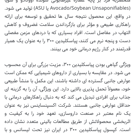
منحصربه فرد بر پایه عصاره غیرصابونی شونده آووکادو و سویا
(Avocado/Soybean Unsaponifiables یا ASU) تولید می شود.
در واقع، این محصول نتیجه سال ها تحقیق و توسعه برای ارائه
راهکاری طبیعی و مؤثر برای بازگرداندن سلامت غضروف و کاهش
التهاب در مفاصل است. افراد بسیاری که با دردهای مزمن مفصلی
دست و پنجه نرم می کنند، پیاسکلیدین ۳۰۰ را به عنوان یک همیار
قدرتمند در کنار رژیم درمانی خود می بینند.
ویژگی گیاهی بودن پیاسکلیدین ۳۰۰، مزیت بزرگی برای آن محسوب
می شود. در مقایسه با بسیاری از داروهای شیمیایی که ممکن است
عوارض جانبی گسترده ای داشته باشند، این مکمل با منشأ طبیعی
خود، معمولاً تحمل پذیری بالایی دارد. این ویژگی، آن را به گزینه ای
جذاب برای افرادی تبدیل می کند که به دنبال راهکارهای درمانی با
حداقل عوارض جانبی هستند. شرکت اکسپنساینس نیز به عنوان
یک نام معتبر در صنعت داروسازی، تعهد خود را به کیفیت و
اثربخشی محصولاتش از طریق مطالعات بالینی متعدد نشان داده
است. کپسول پیاسکلیدین ۳۰۰ در ایران نیز تحت لیسانس و با