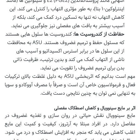
التهابی مانند پروستاگلاندین E2 (PGE2) و سیتوکین ها (مانند
اینترلوکین-۱ بتا)، به طور مؤثری التهاب را کنترل می کند. این
کاهش التهاب نه تنها به تسکین درد کمک می کند، بلکه از
آسیب بیشتر به بافت های مفصلی نیز جلوگیری می نماید.
حفاظت از کندروسیت ها:
کندروسیت ها سلول هایی هستند
که مسئول حفظ و ترمیم غضروف هستند. ASU به محافظت
از این سلول ها در برابر استرس اکسیداتیو و آسیب های
ناشی از التهاب کمک می کند و بدین ترتیب، ظرفیت ذاتی
بدن برای ترمیم غضروف را تقویت می نماید.
مهم است بدانیم که اثربخشی ASU به دلیل غلظت بالای ترکیبات
فعال و فرمولاسیون خاص آن است و صرفاً با مصرف آووکادو و سویا
به تنهایی نمی توان به چنین نتایجی دست یافت.
اثر بر مایع سینوویال و کاهش اصطکاک مفصلی
مایع سینوویال نقش حیاتی در روان سازی و تغذیه غضروف در
مفاصل دارد. در افراد مبتلا به آرتروز، کیفیت و کمیت این مایع
اغلب کاهش می یابد که منجر به افزایش اصطکاک و درد می شود.