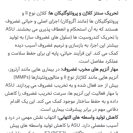
تحریک سنتز کلاژن و پروتئوگلیکان ها:
کلاژن نوع II و
پروتئوگلیکان ها (مانند آگروکان) اجزای اصلی و حیاتی غضروف
هستند که به آن استحکام و انعطاف پذیری می بخشند. ASU
با تحریک کندروسیت ها (سلول های غضروف ساز) به تولید
بیشتر این اجزا، به بازسازی و ترمیم غضروف آسیب دیده
کمک می کند. این فرآیند حیاتی، پایه ای برای حفظ سلامت و
عملکرد مفاصل است.
مهار آنزیم های مخرب غضروف:
در بیماری هایی مانند آرتروز،
آنزیم هایی مانند کلاژناز نوع II و متالوپروتئینازها (MMPs)
بیش از حد فعال شده و به تخریب غضروف می پردازند. ASU
با مهار فعالیت این آنزیم ها، سرعت تخریب غضروف را کاهش
داده و به حفظ ساختار موجود کمک می کند. این یک اقدام
دفاعی مهم در برابر پیشرفت بیماری است.
کاهش تولید واسطه های التهابی:
التهاب نقش مهمی در درد و
آسیب مفصلی دارد. ASU با کاهش تولید واسطه های پیش