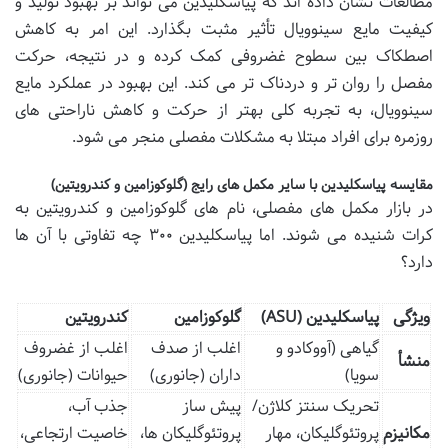
مطالعات نشان داده اند که پیاسکلیدین می تواند بر بهبود تولید و
کیفیت مایع سینوویال تأثیر مثبت بگذارد. این امر به کاهش
اصطکاک بین سطوح غضروفی کمک کرده و در نتیجه، حرکت
مفصل را روان تر و دردناک تر می کند. این بهبود در عملکرد مایع
سینوویال، به تجربه کلی بهتر از حرکت و کاهش ناراحتی های
روزمره برای افراد مبتلا به مشکلات مفصلی منجر می شود.
مقایسه پیاسکلیدین با سایر مکمل های رایج (گلوکوزامین و کندرویتین)
در بازار مکمل های مفصلی، نام های گلوکوزامین و کندرویتین به
کرات شنیده می شوند. اما پیاسکلیدین ۳۰۰ چه تفاوتی با آن ها
دارد؟
ویژگی
پیاسکلیدین (ASU)
گلوکوزامین
کندرویتین
گیاهی (آووکادو و
اغلب از صدف
اغلب از غضروف
منشأ
سویا)
داران (جانوری)
حیوانات (جانوری)
تحریک سنتز کلاژن/
پیش ساز
جذب آب،
مکانیزم
پروتئوگلیکان، مهار
پروتئوگلیکان ها،
خاصیت ارتجاعی،