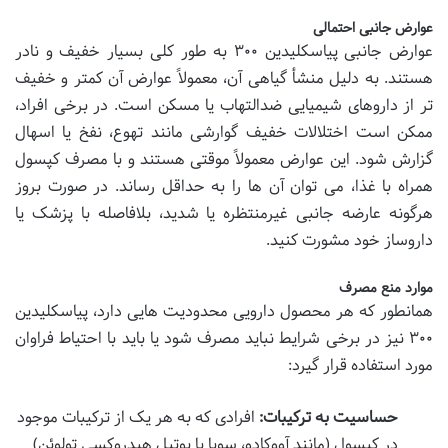
عوارض جانبی احتمالی
عوارض جانبی پیاسکلیدین ۳۰۰ به طور کلی بسیار خفیف و نادر
هستند. به دلیل منشأ گیاهی آن، معمولاً عوارض آن کمتر و خفیف
تر از داروهای شیمیایی ضدالتهاب یا مسکن است. در برخی افراد،
ممکن است اختلالات خفیف گوارشی مانند تهوع، نفخ یا اسهال
گزارش شود. این عوارض معمولاً موقتی هستند و با مصرف کپسول
همراه با غذا، می توان آن ها را به حداقل رساند. در صورت بروز
هرگونه عارضه جانبی غیرمنتظره یا شدید، بلافاصله با پزشک یا
داروساز خود مشورت کنید.
موارد منع مصرف
همانطور که هر محصول دارویی محدودیت هایی دارد، پیاسکلیدین
۳۰۰ نیز در برخی شرایط نباید مصرف شود یا باید با احتیاط فراوان
مورد استفاده قرار گیرد:
حساسیت به ترکیبات:
افرادی که به هر یک از ترکیبات موجود
در کپسول (مانند آووکادو، سویا یا بوتیل هیدروکسی تولوئن)