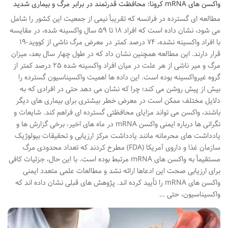
واکسن‌ های mRNA کرونا: محافظت قدرتمند در برابر مرگ و بیماری شدید
مطالعه ای گسترده در فرانسه که تقریباً نیمی از جمعیت این کشور را شامل
می شود، نشان داده است که افراد ۱۸ تا ۵۹ سال واکسینه شده، در مقایسه
با افراد واکسینه نشده، ۷۴ درصد کمتر در معرض مرگ ناشی از کووید-۱۹
قرار دارند. این مطالعه همچنین نشان داد که در طول چهار سال بعد، میزان
مرگ و میر ناشی از هر علت در میان افراد واکسینه شده ۲۵ درصد کمتر از
گروه غیرواکسینه بوده است. این داده ها اهمیت واکسیناسیون گسترده را
بیش از پیش روشن می کند؛ چرا که نشان می دهد حتی در افرادی که به
دلایل مختلف ممکن است در معرض خطر بیشتری برای بیماری های دیگر
باشند، واکسن می تواند مزایای محافظتی گسترده ای فراهم کند. شایعات و
نگرانی ها درباره ایمنی واکسن mRNA در ماه های اخیر، برخی گزارش ها و
یادداشت های محرمانه مانند یادداشت مرکز ارزیابی و تحقیقات بیولوژیک
سازمان غذا و داروی آمریکا (FDA) مطرح کردند که تعداد محدودی مرگ
مستقیماً به واکسن های mRNA مرتبط بوده است. با این حال، جزئیات کافی
برای ارزیابی صحت این ادعاها ارائه نشد و مطالعات علمی متعدد ایمنی
واکسن های mRNA را تأیید کرده اند. پژوهش های قبلی نشان داده اند که
واکسیناسیون، حتی …