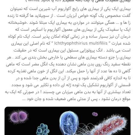
بیماری سفیدک ماهی یا ایک (لکه سفید)( Ich یا White Spot )
بیماری ایک یکی از بیماری های رایج آکواریوم آب شیرین است که نمیتوان
گفت مخصوص یک گونه خواص آبزیان است . از سچیلاید ها گرفته تا زنده
زا ها و … همگی میتوانند در مواردی به بیماری ایک مبتلا شوند .خوشبختانه
ایک یا سفیدک یکی از بیماری های معمول آکواریوم با اسکیمر است که
درمان آن نیز بسیار ساده و در زمانی کوتاه امکان پذیر است. ایک نام کوتاه
شده عبارت ” Ichthyophthirius multifiliis ” که نام اصلی این بیماری
است می باشد . انگ پروتوزایی مسئول این بیماری است که در حقیقت
بیماری را جزو دسته بیماری های سطحی یا خارجی بخش بندی می کند . هر
نقطه سفید رنگ روی بدن ماهی نشان دهنده یک انگل مضر است که ماهی
گاهی تا ده ها عدد از آنها را حمل میکند. این انگل از خون ماهی تغذیه کرده
تا به اندازه کافی قدرتمند شود و پس از آن از بدن ماهی جدا شده و در
قسمتی از آکواریوم تشکیل یک توده ژله ای داده و تکثیر می شود و مجدد
تعداد بیشتری از آنها به بدن ماهی میزبان می چسبند ! در صورتی که ایک به
موقع درمان نشود ، پس از مدتی ماهی ضعیف شده و جان خود …