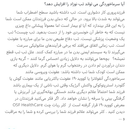
آیا سرماخوردگی می تواند تب نوزاد را افزایش دهد؟
فرزندپروری کار دشواری است. تب داشته باشید سطح اضطراب شما
می‌تواند به شدت بالا برود. در حالی که دمای بدن فرزندتان ممکن است شما
را به این فکر بیندازد که آیا او بیمار است اما معمولاً پیشانی داغ چیزی
نیست که به خاطر آن خونسردی خود را از دست بدهید. تب چیست؟ تب
یک وضعیت پزشکی نیست. تب دفاع طبیعی بدن ما برای مبارزه با عفونت
است. تب زمانی اتفاق می‌افتد که برخی فرآیندهای متابولیکی سرعت
می‌گیرند تا به سیستم ایمنی بدن ما در مبارزه کمک کنند. علل تب تب قطع
نمیشه؟ بچه‌ها می‌توانند به دلایل زیادی احساس گرما کنند – گریه بازی
دندان درآوردن لم دادن در رختخواب گرم یا هوای گرم. دلایل دیگری که
ممکن است کودک شما تب داشته باشد: عفونت ویروسی مانند
سرماخوردگی آنفولانزا یا کووید-۱۹ عفونت باکتریایی مانند عفونت گوش یا
گلودرد استرپتوکوکی واکنش آلرژیک وقتی تب ناشی از یک بیماری باشد
فرزند شما احتمالاً علائم دیگری مانند خستگی بهانه‌گیری لرز آبریزش یا
گرفتگی بینی یا سرفه را نشان خواهد داد. اگر فکر می‌کنید فرزندتان در
معرض کووید-۱۹ قرار گرفته است از کلر ربات چت OSF HealthCare
دیدن کنید . کلر می‌تواند علائم فرزند شما را بررسی کرده و شما را به مراقبت
و …