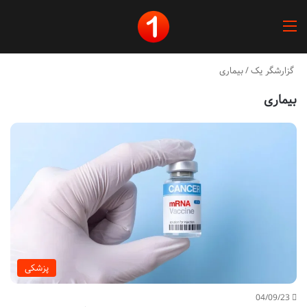
منو
گزارشگر یک
/
بیماری
بیماری
پزشکی
04/09/23