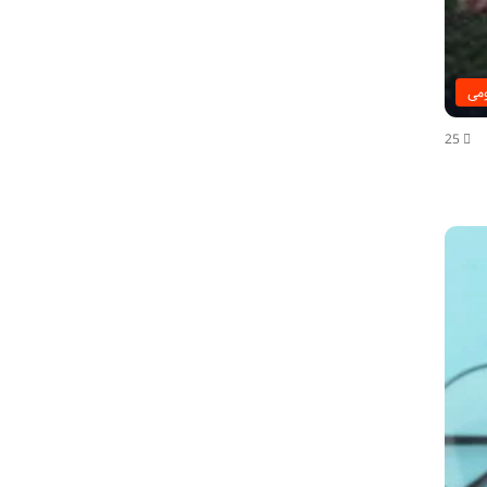
می
25