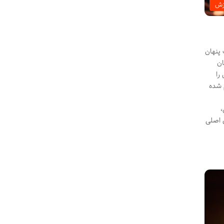
زش
 پنهان
قان
را
م شده
،
ن طبیعی (NLP) به عنوان زیربنای اصلی