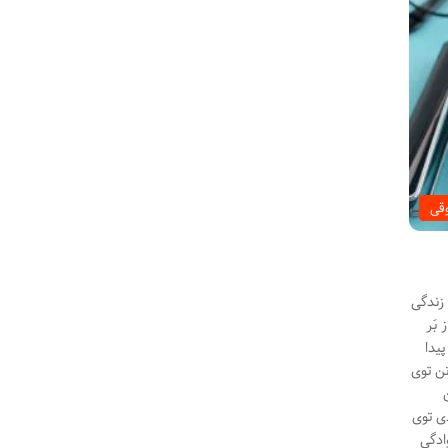
قی
زندگی
بَر
یدا
نن توی
دی توی
ادگی