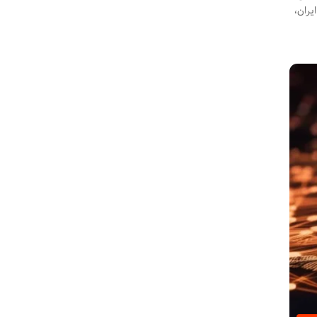
ید باشه. عنوان مرکز امتیاز کاربران آدرس وب سایت تلفن ساعت فعالیت صندوق حمایت وکلا و کارگشایان دادگستری 2.6 ایران،