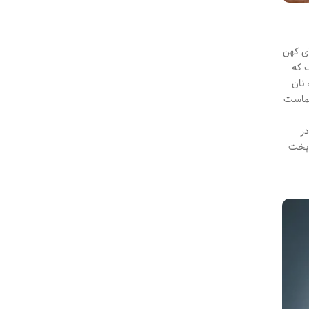
ای کهن
ت که
 نان
 شماست
در
ل پخت