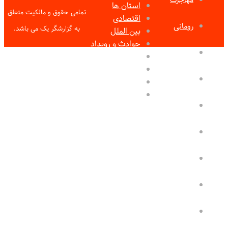
استان ها
تمامی حقوق و مالکیت متعلق
اقتصادی
رومانی
به گزارشگر یک می باشد.
بین الملل
حوادث و رویداد
شینگن
سلامت و دانش
عمومی
گردشگری
فرهنگی
ورزشی
وکیل
داروخانه
ارز دیجیتال
ساختمان
صنعت