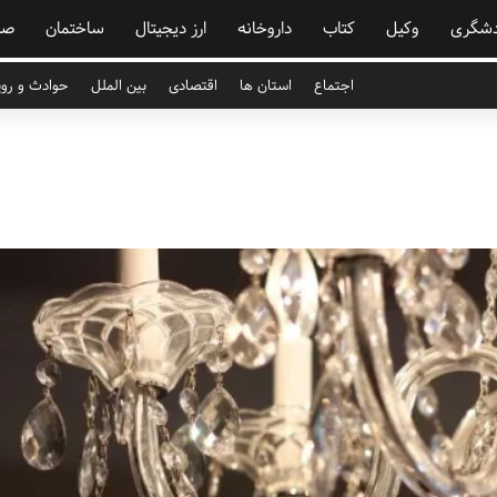
دشگری
وکیل
کتاب
داروخانه
ارز دیجیتال
ساختمان
صن
اجتماع
استان ها
اقتصادی
بین الملل
حوادث و روی