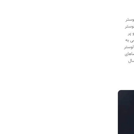
وستر
این نوع لوستر
 پر
ی به
لوستر
اهای
سال