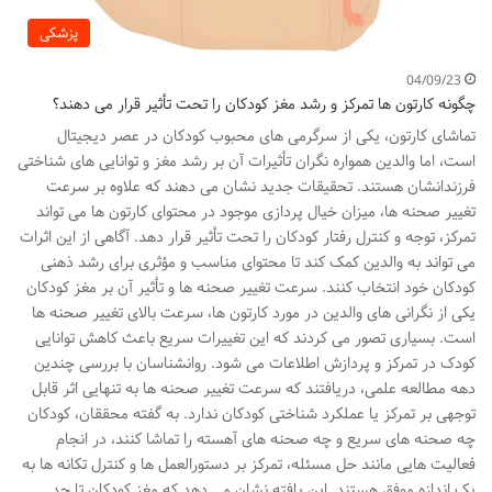
پزشکی
04/09/23
چگونه کارتون‌ ها تمرکز و رشد مغز کودکان را تحت تأثیر قرار می‌ دهند؟
تماشای کارتون، یکی از سرگرمی های محبوب کودکان در عصر دیجیتال
است، اما والدین همواره نگران تأثیرات آن بر رشد مغز و توانایی های شناختی
فرزندانشان هستند. تحقیقات جدید نشان می دهند که علاوه بر سرعت
تغییر صحنه ها، میزان خیال پردازی موجود در محتوای کارتون ها می تواند
تمرکز، توجه و کنترل رفتار کودکان را تحت تأثیر قرار دهد. آگاهی از این اثرات
می تواند به والدین کمک کند تا محتوای مناسب و مؤثری برای رشد ذهنی
کودکان خود انتخاب کنند. سرعت تغییر صحنه ها و تأثیر آن بر مغز کودکان
یکی از نگرانی های والدین در مورد کارتون ها، سرعت بالای تغییر صحنه ها
است. بسیاری تصور می کردند که این تغییرات سریع باعث کاهش توانایی
کودک در تمرکز و پردازش اطلاعات می شود. روانشناسان با بررسی چندین
دهه مطالعه علمی، دریافتند که سرعت تغییر صحنه ها به تنهایی اثر قابل
توجهی بر تمرکز یا عملکرد شناختی کودکان ندارد. به گفته محققان، کودکان
چه صحنه های سریع و چه صحنه های آهسته را تماشا کنند، در انجام
فعالیت هایی مانند حل مسئله، تمرکز بر دستورالعمل ها و کنترل تکانه ها به
یک اندازه موفق هستند. این یافته نشان می دهد که مغز کودکان تا حد