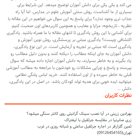
می کند و یکی یکی برای دانش آموزان توضیح میدهد. این شرایط برای
بسیاری از ما آشناست، روش سنتی آموزش علوم در مدارس. اما آیا راه
جذاب تری وجود ندارد؟ برای پاسخ به این سوال می خواهیم در این مقاله با
نظریه ، تاریخچه، مزایا و معایب و همچنین کاربردهای اون صحبت کنیم.
برای آشنایی با این روش یادگیری تا انتهای مقاله با ما همراه باشید. یادگیری
اکتشافی چیست؟ یادگیری مبتنی بر پرسشگری، روش نوین آموزش و
یادگیری است که مبتنی بر تجربه و آزمایش است. در این نوع یادگیری،
دانش آموزان به جای اینکه مطالب را دیکته کنند و بدون دلیل مطالب رو
یاد بگیرند و به خاطر بسپارند، به دانش آموزان اجازه داده میشه که سوال
بپرسند و پاسخ و چرایی مشکلات رو خودشون با مراجعه به مطالب آموزشی
قبلی به خاطر سپرده و از اون استفاده کنند. خرید لباس پلنگی نظامی
میتوانید ایده خوبی برای هدیه تولد کودکان باشد. در اصل در این یادگیری،
دانش …
نظرات کاربران
بهرادین زرینی
در
آیا نصب سینک گرانیتی روی کانتر سنگی میشود؟
زری صابرنیا
در
مقایسه جرثقیل با لیفتراک
ثمین گلزارفر
در
اجاره جرثقیل ساعتی و شبانه روزی در غرب
تهران{09126454165}