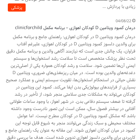
زیادی با پردازش …
پزشکی
04/08/22
درمان کمبود ویتامین D کودکان اهوازی – برنامه مکمل clinicforchild
درمان کمبود ویتامین D در کودکان اهوازی: راهنمای جامع و برنامه مکمل
برای والدین دلسوز کمبود ویتامین D در کودکان اهوازی، علیرغم آفتاب
فراوان، یک چالش جدی است که نیازمند آگاهی والدین و برنامه مکمل دقیق
تحت نظر پزشک متخصص است تا سلامت رشد استخوان‌ها و سیستم
ایمنی آن‌ها تضمین شود. سلامت و رشد کودکان همواره یکی از اصلی‌ترین
دغدغه‌های والدین بوده است. در میان ریزمغذی‌های ضروری، ویتامین D
نقش حیاتی در استحکام استخوان‌ها، تقویت سیستم ایمنی و عملکرد صحیح
بسیاری از فرایندهای بیولوژیکی بدن ایفا می‌کند. کمبود این ویتامین در
کودکان می‌تواند به مشکلات جدی سلامتی منجر شود، از تأخیر در رشد
گرفته تا ضعف سیستم دفاعی بدن. در شهر اهواز، با وجود ساعات طولانی
آفتابی در بیشتر فصول سال، ممکن است این تصور نادرست وجود داشته
باشد که مشکل کمبود ویتامین D در کودکان مطرح نیست. اما عوامل
مختلف محیطی و سبک زندگی می‌توانند منجر به شیوع قابل توجه این
کمبود در میان کودکان اهوازی شوند. این مقاله به عنوان یک راهنمای جامع و
کاربردی برای والدین دلسوز اهوازی تدوین شده است. هدف ما بررسی دقیق