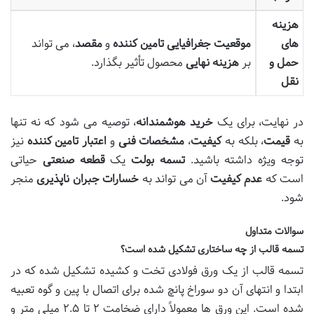
هزینه
های
موقعیت جغرافیایی تامین کننده
و
مقصد
، می تواند
حمل و
بر
هزینه نهایی
محصول تأثیر بگذارد.
نقل
در نهایت، برای یک
خرید هوشمندانه
، توصیه می شود که نه تنها
به
قیمت
، بلکه به
کیفیت
،
مشخصات فنی
و
اعتبار تامین کننده
نیز
توجه ویژه داشته باشید.
تسمه بولت
یک
قطعه صنعتی
حیاتی
است که
عدم کیفیت
آن می تواند به
خسارات جبران ناپذیری
منجر
شود.
سوالات متداول
تسمه قالب از چه ساختاری تشکیل شده است؟
تسمه قالب از یک ورق فولادی تخت و کشیده تشکیل شده که در
ابتدا و انتهای آن دو سوراخ پانچ شده برای اتصال با پین و گوه تعبیه
شده است. این ورق ها معمولاً دارای ضخامت ۲ تا ۲.۵ میلی متر و