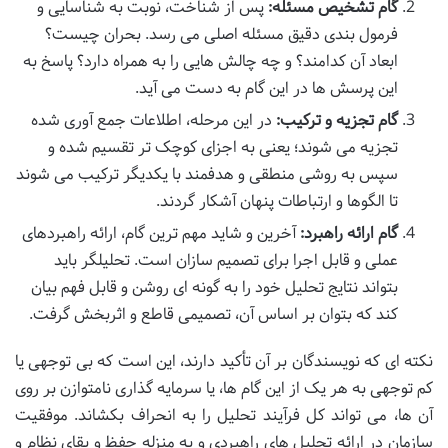
گام تشخیص مسئله:
پس از شناخت، نوبت به شناسایی و
فرمول بندی دقیق مسئله اصلی می رسد. بحران چیست؟
ابعاد آن کدامند؟ و چه چالش هایی را به همراه دارد؟ پاسخ به
این پرسش ها در این گام به دست می آید.
گام تجزیه و ترکیب:
در این مرحله، اطلاعات جمع آوری شده
تجزیه می شوند؛ یعنی به اجزای کوچک تر تقسیم شده و
سپس به روشی منطقی و هدفمند با یکدیگر ترکیب می شوند
تا الگوها و ارتباطات پنهان آشکار گردند.
گام ارائه راهبرد:
آخرین و شاید مهم ترین گام، ارائه راهبردهای
عملی و قابل اجرا برای تصمیم سازان است. تحلیلگر باید
بتواند نتایج تحلیل خود را به گونه ای روشن و قابل فهم بیان
کند که بتوان بر اساس آن، تصمیمی قاطع و اثربخش گرفت.
نکته ای که نویسندگان بر آن تأکید دارند، این است که بی توجهی یا
کم توجهی به هر یک از این گام ها، یا سرمایه گذاری نامتوازن بر روی
آن ها، می تواند کل فرآیند تحلیل را به انحراف بکشاند. موفقیت
سازمان در ارائه تحلیل های راهبردی و به منزله حفظ و بقای نظام و