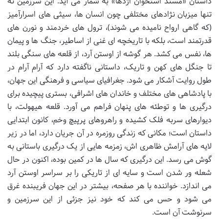
داستان «مسند استخوان اژدها» به شمار می آید. این سرزمین نه
تنها میزبان نژادهای مختلفی چون انسان ها، سیثی های اسرارآمیز
(که گاهی ارواح نامیده می شوند)، ترول های خردمند و نورن های
قدرتمند است، بلکه با تاریخچه ای غنی از اساطیر، جنگ ها و پیمان
ها، نفس می کشد. هر گوشه از اوستن آرد، از قلعه های سنگی بلند
تا جنگل های کهن و تاریک، داستانی ناگفته دارد که آرام آرام در
طول روایت آشکار می شود. جغرافیای سیاسی و فرهنگی این جهان،
با پادشاهی های مختلف و خاندان های اشرافی، بستری پیچیده برای
درگیری ها و توطئه های پنهان فراهم می آورد. قلعه هیهولت، با
دیوارهای سربه فلک کشیده و راهروهای پرپیچ وخم، کانون ابتدایی
داستان است؛ مکانی که زندگی روزمره در آن جریان دارد، اما در زیر
لایه های آرامش ظاهری اش، زمزمه هایی از یک درگیری باستانی به
گوش می رسد. این درگیری که سال ها در کمین بوده، اکنون در حال
شعله ور شدن است و سایه ای از تاریکی را بر سراسر اوستن آرد
می اندازد. خواننده با هر صفحه، بیشتر در این جهان فریبنده غرق
می شود و حس می کند که خود نیز جزئی از این سرزمین و
سرنوشت آن است.