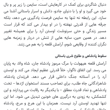
دنبال شاگردی برای کمک در کارهایش است، سایمن را زیر پر و بال
خود می گیرد و او را با دنیای جادو، دانش و اسرار باستانی آشنا می
سازد. این رابطه نه تنها به سایمن فرصت یادگیری می دهد، بلکه
جرقه هایی از قدرتی نهفته را در او بیدار می کند که قرار است
مسیر زندگی و حتی سرنوشت اوستن آرد را برای همیشه تغییر
دهد. در همین حین، سایه هایی از تنش در دربار و زمزمه هایی
نگران کننده از وقایعی شوم، آرامش قلعه را به هم می زنند.
سقوط پادشاهی و طلوع شری باستانی
آرامش قلعه هیهولت با مرگ مرموز پادشاه جان، شاه والا، به پایان
می رسد. این اتفاق ناگوار، خلأ قدرتی عظیم ایجاد می کند و اوستن
آرد را در آستانه جنگ داخلی قرار می دهد. فرزندان پادشاه،
شاهزادگانی جاه طلب، برای تصاحب مسند استخوان اژدها – تخت
پادشاهی و نماد قدرت مطلق – با یکدیگر به رقابت می پردازند و این
کشمکش، به زودی به درگیری های خونین تبدیل می شود. اما این
تنها تهدید اوستن آرد نیست. همزمان با این هرج و مرج، پادشاه
طوفان (اینلوکی)، رهبر نامیرای سیثی ها، از اعماق تاریکی برمی