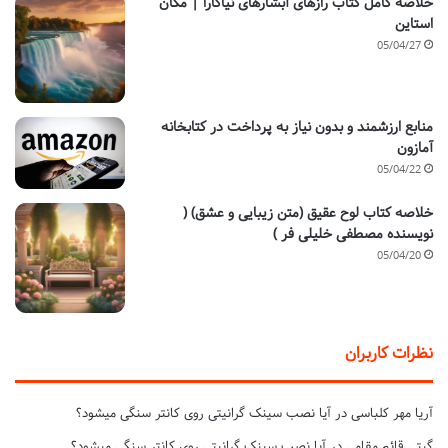
خلاصه کامل کتاب رازهای آبشارهای نیاگارا | مگان
استاین
05/04/27
منابع ارزشمند و بدون نیاز به پرداخت در کتابخانه
آمازون
05/04/22
خلاصه کتاب لوح عقیق (متن زیبایی و عشق) (
نویسنده مصطفی خلیلی فر )
05/04/20
نظرات کاربران
آریا مهر کلباسی
در
آیا نصب سینک گرانیتی روی کانتر سنگی میشود؟
گیتی قائم مقامی
در
آیا نصب سینک گرانیتی روی کانتر سنگی میشود؟