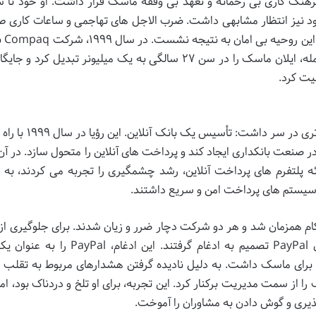
دا تحت تأثیر فرهنگ کاری بی رحمانه و تعهد بی وقفه ماسک قرار داشت. او خود تا
 نیز انتظار مشابهی داشت. ضرب الاجل های تهاجمی و ساعات کاری طو
چالش های زیادی ر
۳۰۷ میلیون دلار، Zip2 را خریداری کرد. این معامله، ایلان ماسک را در سن ۲۷ سالگی به یک میلیونر تبدیل کر
بیت کرد.
پس از موفقیت Zip2، ایلان ماسک رؤیای بزرگ تری در سر داشت
ر صنعت بانکداری ایجاد کند و پرداخت های آنلاین را متحول سازد. در آن 
بش PayPal، در زمینه ارائه پلتفرم های پرداخت آنلاین، رشد چشمگیری را تجربه می کردند، به 
کام همزمان شد و هر دو شرکت دچار ضرر و زیان شدند. برای جلوگیری ا
فرسایشی و بقا در بازار، ماسک و بنیان گذاران PayPal تصمیم به ادغام گرفتند. این ا
ری برای ماسک داشت. به دلیل نادیده گرفتن هشدارهای مربوط به تقلب م
 از سمت مدیریت برکنار کرد. این تجربه، برای او تلخ و دردناک بود، ام
ذیری و گوش دادن به مشاوران را آموخت.