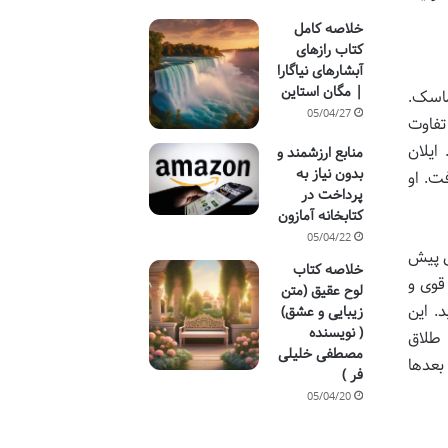
خلاصه کامل
کتاب رازهای
آبشارهای نیاگارا
| مگان استاین
ن ماسک.
05/04/27
تفاوت
. ایلان
منابع ارزشمند و
بدون نیاز به
ت. او
پرداخت در
کتابخانه آمازون
05/04/22
ل پیش
خلاصه کتاب
قوی و
لوح عقیق (متن
. این
زیبایی و عشق)
( نویسنده
 طلاق
مصطفی خلیلی
بعدها
فر )
05/04/20