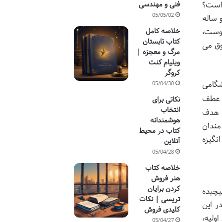
 است؟
فنی و مهندسی
05/05/02
 ساله
اوست،
خلاصه کامل
کتاب تابستان
وق می
مرگ و معجزه |
ویلیام کنت
کروگر
شگامی
05/04/30
ط عطف
نکاتی برای
انتخاب
. هدف
هوشمندانه
مندان
کتاب در محیط
نگیزه
آنلاین
05/04/28
خلاصه کتاب
هنر فروش
کردن برایان
یچیده
تریسی | نکات
ر این
کلیدی فروش
ولیه،
05/04/27