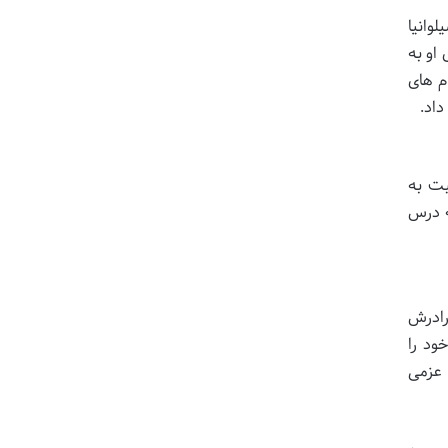
وانیا
او به
ام های
داد.
بت به
که درس
برادرش
ن خود را
رادرش با عزمی