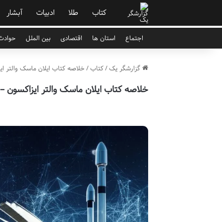
کتاب
طلا
ادبیات
آبشار
اجتماع
استان ها
اقتصادی
بین الملل
حوادث 
گزارشگر یک
/
کتاب
/
خلاصه کتاب ایلان ماسک والتر ای
خلاصه کتاب ایلان ماسک والتر ایزاکسون – 