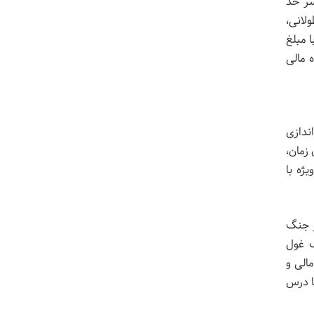
 سر حد
لانی،
ا ایجاد می کرد، اما در نهایت، این روحیه بی امان به نتیجه نشست. در سال ۱۹۹۹، شرکت Compaq با مبلغ
د و جایگاه مالی
: تأسیس یک بانک آنلاین. این رؤیا در سال ۱۹۹۹ با راه اندازی
زمان،
ویژه با
ز جنگ
دغام، PayPal را به عنوان یک غول
الی و
ا درس