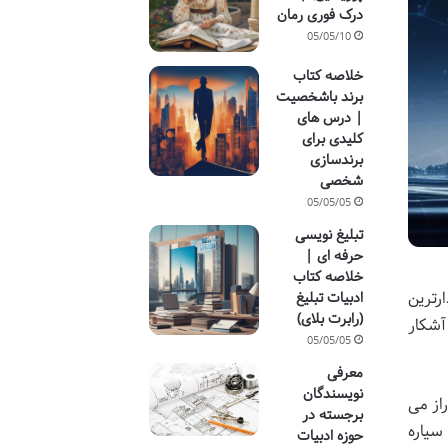
درک فوری رمان
05/05/10
خلاصه کتاب
برند باشخصیت
| درس های
کلیدی برای
برندسازی
شخصی
05/05/05
تبلیغ نویسی
حرفه ای |
خلاصه کتاب
رترین
ادبیات تبلیغ
(رابرت بلای)
آشکار
05/05/05
معرفی
نویسندگان
از می
برجسته در
سیاره
حوزه ادبیات