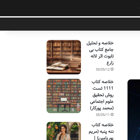
خلاصه و تحلیل
جامع کتاب بی
تابوت اثر لاله
زارع
05/05/12
خلاصه کتاب
1111 تست
روش تحقیق
علوم اجتماعی
(محمد پورکار)
05/05/11
خلاصه کتاب
ننه پنبه (مریم
پوریامین) |