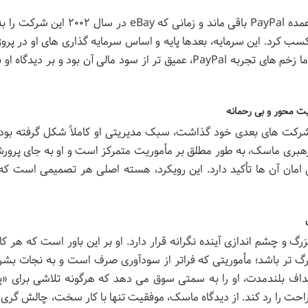
علی رغم این برکناری، ماسک همچنان سهامدار عمده PayPal باقی ماند و زمانی که eBay 
او ۲۵۰ میلیون دلار سود کسب کرد. این سرمایه، بعدها پایه و اساس سرمایه گذاری های او در پر
بلندپروازانه تر مانند اسپیس اکس و تسلا شد، اما زخم های تجربه PayPal، عمیق تر از سود مالی آن بود و بر 
ت محور و بی رحمانه
ی شرکت های بعدی خود گذاشت، سبک مدیریتی او کاملاً شکل گرفته بود. 
بری ماسک، به طور مطلق بر مأموریت متمرکز است و او به جای پرورش
مان آن ها تأکید دارد. این رویکرد، هسته اصلی هر تصمیمی است که 
 و چشم اندازی آینده نگرانه قرار دارد. او بر این باور است که هر کا
گ تر باشد؛ مأموریتی که فراتر از سودآوری صرف است و به نجات بشر
هداف بلندمدت، او را به سمتی سوق می دهد که هرگونه تلاشی برای «
راحت را رد کند. از دیدگاه ماسک، موفقیت تنها با کار سخت، چالش گری 