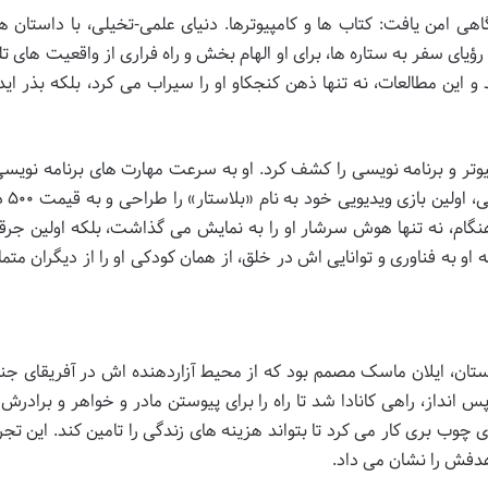
اهی امن یافت: کتاب ها و کامپیوترها. دنیای علمی-تخیلی، با داستان ها
یای سفر به ستاره ها، برای او الهام بخش و راه فراری از واقعیت های تل
 این مطالعات، نه تنها ذهن کنجکاو او را سیراب می کرد، بلکه بذر اید
یوتر و برنامه نویسی را کشف کرد. او به سرعت مهارت های برنامه نویسی 
صورت خودآموز فرا گ
ام، نه تنها هوش سرشار او را به نمایش می گذاشت، بلکه اولین جرق
او به فناوری و توانایی اش در خلق، از همان کودکی او را از دیگران متم
ستان، ایلان ماسک مصمم بود که از محیط آزاردهنده اش در آفریقای جنو
ز نفوذ پدرش، فرار کند. او با ۴۰۰۰ دلار پس انداز، راهی کانادا شد تا راه را برای پیوستن مادر و خواهر و برا
های چوب بری کار می کرد تا بتواند هزینه های زندگی را تامین کند. این تجر
 هدفش را نشان می داد.