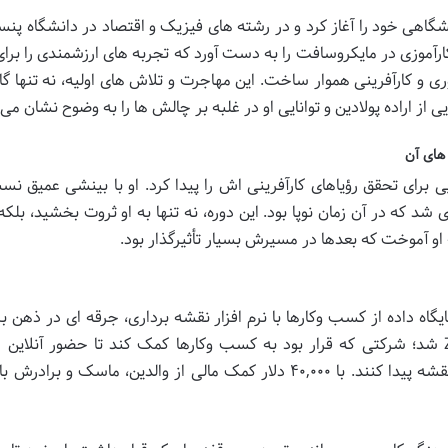
اهی خود را آغاز کرد و در رشته های فیزیک و اقتصاد در دانشگاه پنسیل
آموزی در مایکروسافت را به دست آورد که تجربه های ارزشمندی را برای 
اوری و کارآفرینی هموار ساخت. این مهاجرت و تلاش های اولیه، نه تنها گ
ز اراده پولادین و توانایی او در غلبه بر چالش ها را به وضوح نشان می 
برای تحقق رؤیاهای کارآفرینی اش را پیدا کرد. او با بینشی عمیق نس
ای شد که در آن زمان نوپا بود. این دوره، نه تنها به او ثروت بخشید، بل
او آموخت که بعدها در مسیرش بسیار تأثیرگذار بود.
یب یک پایگاه داده از کسب وکارها با نرم افزار نقشه برداری، جرقه ای در ذهن 
کیمبال زد. این ایده، پایه و اساس شرکت Zip2 شد؛ شرکتی که قرار بود به کسب وکارها کمک کند تا حضور آنلای
مدیریت کنند و مشتریان بتوانند آن ها را روی نقشه پیدا کنند. با ۴۰,۰۰۰ دلار کمک مالی از والدین، ماسک و ب