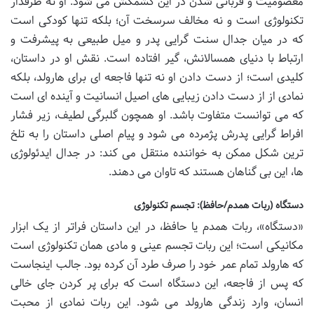
معصومیت و قربانی شدن در این کشمکش می شود. او نه طرفدار
تکنولوژی است و نه مخالف سرسخت آن؛ بلکه تنها کودکی است
که در میان جدال سنت گرایی پدر و میل طبیعی به پیشرفت و
ارتباط با دنیای همسالانش، گیر افتاده است. نقش او در داستان،
کلیدی است؛ از دست دادن او نه تنها فاجعه ای برای هارولد، بلکه
نمادی از از دست دادن زیبایی های اصیل انسانیت و آینده ای است
که می توانست متفاوت باشد. او همچون گلبرگی لطیف، زیر فشار
افراط گرایی پدرش پژمرده می شود و پیام اصلی داستان را به تلخ
ترین شکل ممکن به خواننده منتقل می کند: در جدال ایدئولوژی
ها، این بی گناهان هستند که تاوان می دهند.
دستگاه (ربات همدم/حافظ): تجسم تکنولوژی
«دستگاه»، ربات همدم یا حافظ، در این داستان فراتر از یک ابزار
مکانیکی است؛ این ربات تجسم عینی و مادی همان تکنولوژی است
که هارولد تمام عمر خود را صرف طرد آن کرده بود. جالب اینجاست
که پس از فاجعه، این دستگاه است که برای پر کردن جای خالی
انسان، وارد زندگی هارولد می شود. این ربات نمادی از محبت