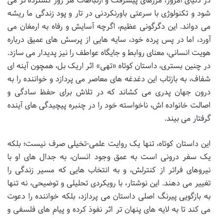
در دنیای امروز، مرزهای پیشرفت و ارتباطات هر روز گسترده تر می
شود و تکنولوژی با سرعتی باورنکردنی در تار و پود زندگی ما ریشه
می دواند. این دگرگونی عظیم، اگرچه آسایش و رفاه به ارمغان می
آورد، اما در پس پرده خود، سایه هایی از پرسش های عمیق درباره
هویت انسانی، معنای روابط و جایگاه عواطف را نیز پدیدار می سازد.
در چنین بستری، داستان کوتاه «تهی» اثر اریک بل، همچون آینه ای
شفاف، به بازتاب این دغدغه های معاصر می پردازد و خواننده را به
درون جهان پدری می کشاند که در تلاش برای حفظ سادگی و
اصالت خانواده اش، ناخواسته خود را در چنبره پیچیدگی های آینده
گرفتار می بیند.
این داستان کوتاه، تنها یک روایت علمی-تخیلی صرف نیست؛ بلکه
یک سفر درونی است به عمق وجود انسان، به جدال های او با
نیروهای فراتر از کنترلش، و به انتخاب هایی که مسیر زندگی را
تغییر می دهند. این نوشتار، با رویکردی تحلیلی و توضیحی، نه تنها
به بازگویی پیرنگ اصلی داستان می پردازد، بلکه خواننده را دعوت
می کند تا به لایه های پنهان تر اثر نفوذ کرده و پیام های فلسفی و