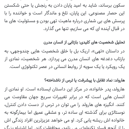
سکون برساند، شاید به امید پایان دادن به رنجش یا حتی شکستن
این حصار مصنوعی. این پایان، تلخ و ماندگار است و خواننده را با
پرسش های بی شماری درباره ماهیت تهی بودن و مسئولیت های ما
در قبال آینده ای که می سازیم، تنها می گذارد.
تحلیل شخصیت های کلیدی: بازتابی از انسان مدرن
در داستان «تهی»، اریک بل با خلق شخصیت هایی چندوجهی، به
بازتاب دغدغه های انسان مدرن می پردازد. هر شخصیت، نمادی از
یک رویکرد یا یک سویه از روابط انسانی در عصر تکنولوژی است.
هارولد: نماد تقابل با پیشرفت یا ترس از ناشناخته؟
هارولد، پدر خانواده، در مرکز این داستان ایستاده است. او نمادی از
انسان هایی است که در برابر تغییرات سریع جهان مقاومت می
کنند. انگیزه های هارولد را می توان در ترس از دست دادن کنترل،
نوستالژی برای گذشته ای ساده تر، و عشقی عمیق اما بیمارگونه به
خانواده اش ریشه یابی کرد. او می خواهد عزیزترین افراد زندگی اش
را از آنچه فساد تکنولوژی می نامد، محافظت کند. اما اشتباه بزرگ