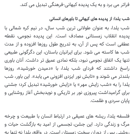
فراتر می برد و به یک پدیده کیهانی-فرهنگی تبدیل می کند.
شب یلدا: از پدیده های کیهانی تا باورهای انسانی
شب یلدا، به عنوان طولانی ترین شب سال، در نیم کره شمالی با
پدیده انقلاب زمستانی مصادف است. این پدیده نجومی، نقطه
عطفی است که پس از آن، به تدریج طول روزها افزوده و از مدت
شب ها کاسته می شود. برای ایرانیان باستان، این دگرگونی طبیعی
تنها یک اتفاق نجومی نبود، بلکه نمادی عمیق تر داشت. آنان باوری
راسخ داشتند که فردای شب یلدا، با «دمیدن خورشید»، روزها
بلندتر می شوند و «تابش نور ایزدی افزونی می یابد». این باور، شب
یلدا را به «شب زایش مهر» یا «زایش خورشید» تبدیل کرد؛ جشنی
برای گرامیداشت پیروزی نور بر تاریکی و نویدبخش آغاز روشنایی و
پایان سردی و ظلمت.
فلسفه یلدا، ریشه های عمیقی در ارتباط انسان با طبیعت و چرخه
مرگ و زندگی دارد. این جشن، تجسمی از امید به بازگشت حیات و
روشنی پس از دوران سخت زمستان است. در واقع، یلدا نه تنها به