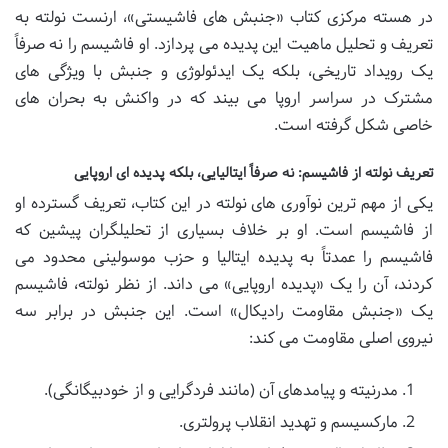
در هسته مرکزی کتاب «جنبش های فاشیستی»، ارنست نولته به
تعریف و تحلیل ماهیت این پدیده می پردازد. او فاشیسم را نه صرفاً
یک رویداد تاریخی، بلکه یک ایدئولوژی و جنبش با ویژگی های
مشترک در سراسر اروپا می بیند که در واکنش به بحران های
خاصی شکل گرفته است.
تعریف نولته از فاشیسم: نه صرفاً ایتالیایی، بلکه پدیده ای اروپایی
یکی از مهم ترین نوآوری های نولته در این کتاب، تعریف گسترده او
از فاشیسم است. او بر خلاف بسیاری از تحلیلگران پیشین که
فاشیسم را عمدتاً به پدیده ایتالیا و حزب موسولینی محدود می
کردند، آن را یک «پدیده اروپایی» می داند. از نظر نولته، فاشیسم
یک «جنبش مقاومت رادیکال» است. این جنبش در برابر سه
نیروی اصلی مقاومت می کند:
مدرنیته و پیامدهای آن (مانند فردگرایی و از خودبیگانگی).
مارکسیسم و تهدید انقلاب پرولتری.