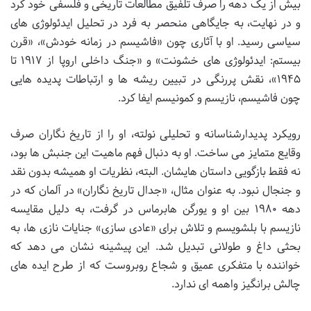
بیش از یک دهه را صرف تلفیق مطالعات تاریخی و فلسفی خود کرد
و در نهایت، به جایگاهی منحصر به فرد در تحلیل ایدئولوژی های
سیاسی رسید. او با آثاری چون «فاشیسم در زمانه خودش»، «قرن
بیستم: ایدئولوژی های خشونت» و «جنگ داخلی اروپا از ۱۹۱۷ تا
۱۹۴۵»، نقش پررنگی در تبیین ریشه ها و ارتباطات پدیده هایی
چون فاشیسم، نازیسم و کمونیسم ایفا کرد.
رویکرد پدیدارشناسانه و تحلیلی نولته، او را از تاریخ نگاران صرف
وقایع متمایز می ساخت. او به دنبال فهم ماهیت این جنبش ها بود،
نه فقط بازگویی داستان هایشان. البته، نظریات او همیشه بدون نقد
و جنجال نبود. به عنوان مثال، «جدال تاریخ نگاران» در آلمان که در
دهه ۱۹۸۰ بین او و یورگن هابرماس در گرفت، به دلیل مقایسه
نازیسم با بلشویسم و تلاش برای «عادی سازی» جنایات نازی ها، به
بحثی داغ و طولانی تبدیل شد. این پیشینه نشان می دهد که
خواننده با متفکری عمیق و شجاع روبروست که از طرح ایده های
چالش برانگیز واهمه ای ندارد.