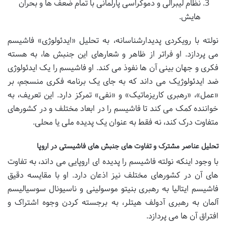
نظام لیبرالی و دموکراسی پارلمانی با تمام ضعف ها و بحران
هایش.
نولته با رویکردی پدیدارشناسانه، به تحلیل «ایدئولوژی» فاشیسم
می پردازد. او فراتر از ظاهر و شعارهای این جنبش ها، به هسته
فکری و جهان بینی آن ها نفوذ می کند. او فاشیسم را یک ایدئولوژی
ضد ایدئولوژیک می داند که به جای یک برنامه فکری منسجم، بر
«عمل»، «رهبری کاریزماتیک» و «نفی» تمرکز دارد. این تعریف، به
خواننده کمک می کند تا فاشیسم را در ابعاد مختلف و در کشورهای
متفاوت درک کند، نه فقط به عنوان یک پدیده ملی یا محلی.
تحلیل عناصر مشترک و تفاوت های جنبش های فاشیستی در اروپا
با وجود اینکه نولته فاشیسم را پدیده ای اروپایی می داند، به تفاوت
های آن در کشورهای مختلف نیز اذعان دارد. او با مقایسه دقیق
فاشیسم ایتالیا به رهبری بنیتو موسولینی و ناسیونال سوسیالیسم
آلمان به رهبری آدولف هیتلر، به برجسته کردن وجوه اشتراک و
افتراق آن ها می پردازد.