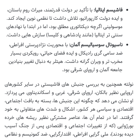
فاشیسم ایتالیا:
با تأکید بر دولت قدرتمند، میراث روم باستان،
و ایده دولت کارپوراتیو، تلاش داشت تا نظمی نوین ایجاد کند.
موسولینی اگرچه دیکتاتوری مطلق بود، اما در ابتدا با نهادهای
سنتی تر ایتالیا (مانند پادشاهی و کلیسا) سازش هایی داشت.
ناسیونال سوسیالیسم آلمان:
با محوریت نژادپرستی افراطی،
ضد سامی گری رادیکال و ایده فضای حیاتی، رویکردی بسیار
مخرب تر و ویران گرانه داشت. هیتلر به دنبال تغییر بنیادین
جامعه آلمان و اروپای شرقی بود.
نولته همچنین به بررسی جنبش های فاشیستی در سایر کشورهای
اروپایی نظیر بالکان، اروپای شرقی، غربی و اسکاندیناوی می پردازد.
او نشان می دهد که چگونه این جنبش ها، بسته به بافت اجتماعی،
اقتصادی و سیاسی هر کشور، اشکال و شدت های متفاوتی به خود
گرفتند. اما در تمام آن ها، عناصر مشترکی نظیر ریشه های خرده
بورژوایی (که از تغییرات اجتماعی و اقتصادی پس از جنگ آسیب
دیده بودند)، ملی گرایی افراطی، اقتدارگرایی، ضد کمونیسم و نظامی