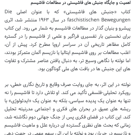
اهمیت و جایگاه جنبش های فاشیستی در مطالعات فاشیسم
کتاب «جنبش های فاشیستی» که با عنوان اصلی Die
faschistischen Bewegungen در سال ۱۹۶۳ منتشر شد، اثری
پیشرو و بنیان گذار در مطالعات فاشیسم به شمار می رود. این کتاب
برای نخستین بار تفسیری فراگیر و علمی از فاشیسم را در گستره
کامل مظاهر تاریخی آن در سراسر اروپا مطرح کرد. پیش از آن،
اغلب مطالعات بر روی فاشیسم ایتالیا یا نازیسم آلمان متمرکز بودند،
اما نولته با نگاهی وسیع تر، به دنبال یافتن عناصر مشترک و تفاوت
های این جنبش ها در بافت های ملی گوناگون بود.
نولته در این اثر، به جای روایت صرف وقایع و تاریخ نگاری خطی، بر
رویکرد تحلیلی-فلسفی تأکید می کند. او تلاش دارد تا فاشیسم را نه
تنها به عنوان یک پدیده سیاسی، بلکه به عنوان یک «ایدئولوژی» با
ریشه های عمیق در بحران های فکری و اجتماعی مدرنیته تحلیل
کند. این کتاب در فضای فکری پس از جنگ جهانی دوم نگاشته شد،
زمانی که بحث های نظری گسترده ای درباره علل و ماهیت فاشیسم
و نازیسم در جریان بود و نولته با این اثر، سهم مهمی در جهت دهی