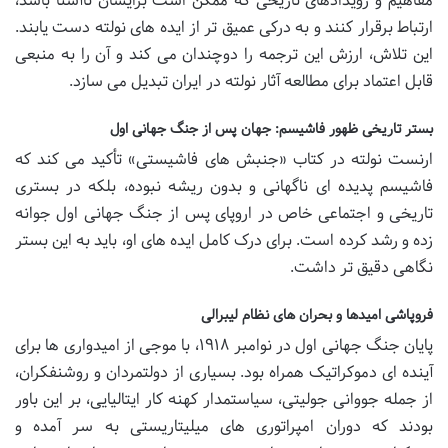
مفاهیم و رویدادهای تاریخی که ممکن است برایشان ناآشنا باشد،
ارتباط برقرار کنند و به درکی عمیق تر از ایده های نولته دست یابند.
این تلاش، ارزش این ترجمه را دوچندان می کند و آن را به منبعی
قابل اعتماد برای مطالعه آثار نولته در ایران تبدیل می سازد.
بستر تاریخی ظهور فاشیسم: جهان پس از جنگ جهانی اول
ارنست نولته در کتاب «جنبش های فاشیستی» تأکید می کند که
فاشیسم پدیده ای ناگهانی و بدون ریشه نبوده، بلکه در بستری
تاریخی و اجتماعی خاص در اروپای پس از جنگ جهانی اول جوانه
زده و رشد کرده است. برای درک کامل ایده های او، باید به این بستر
نگاهی دقیق تر داشت.
فروپاشی امیدها و بحران های نظام لیبرالی
پایان جنگ جهانی اول در نوامبر ۱۹۱۸، با موجی از امیدواری ها برای
آینده ای دموکراتیک همراه بود. بسیاری از دولتمردان و روشنفکران،
از جمله جووانی جولیتی، سیاستمدار کهنه کار ایتالیایی، بر این باور
بودند که دوران امپراتوری های میلیتاریستی به سر آمده و