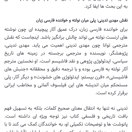
به این بحث ها ایفا کرد.
نقش مهدی تدینی: پلی میان نولته و خواننده فارسی زبان
برای خواننده فارسی زبان، درک عمیق آثار پیچیده ای چون نوشته
های ارنست نولته می تواند چالش برانگیز باشد. اینجاست که نقش
مترجمی توانا چون مهدی تدینی اهمیت می یابد. مهدی تدینی،
پژوهشگر، نویسنده و مترجمی برجسته در زمینه های تاریخ
سیاسی، ایدئولوژی پژوهی و نقد فاشیسم است. او نخستین مترجم
آثار نولته به فارسی بوده و با ترجمه دقیق و محققانه «جنبش های
فاشیستی»، «قرن بیستم: ایدئولوژی های خشونت» و دیگر آثار، پلی
مستحکم میان اندیشه های این فیلسوف آلمانی و مخاطب ایرانی
برقرار کرده است.
تدینی نه تنها به انتقال معنای صحیح کلمات، بلکه به تسهیل فهم
بافت تاریخی و فلسفی کتاب نیز توجه ویژه ای داشته است.
پانوشت ها و توضیحات تکمیلی او، به خوانندگان کمک می کند تا با