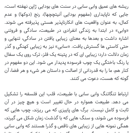
ریشه های عمیق وابی سابی در سنت های بودایی ژاپن نهفته است،
جایی که ناپایداری (مفهوم بودایی آنیتچچها)، رنج (دوکها) و عدم
کمال، به عنوان واقعیت های انکارناپذیر هستی پذیرفته می شوند.
«وابی» در ابتدا به زندگی انفرادی در طبیعت، سادگی و فروتنی
اشاره داشت و بعدها به معنای زیبایی یافتن در سادگی، تنهایی و
حتی کاستی ها گسترش یافت. «سابی» نیز به زیبایی کهنگی و گذر
زمان دلالت دارد؛ زیبایی ای که در پتینه یک فلز، ترک روی یک سفال
یا رنگ باختگی یک چوب فرسوده پدیدار می شود. این دو مفهوم در
کنار هم، ما را به قدردانی از اصالت و داستان هر شیء و هر فضا، آن
گونه که هست، دعوت می کنند.
ارتباط تنگاتنگ وابی سابی با طبیعت، قلب این فلسفه را تشکیل
می دهد. طبیعت همواره در حال تغییر است و هیچ چیز در آن
ثابت و کامل نیست. برگ های پاییزی که می ریزند، چوب هایی که
فرسوده می شوند، و سنگ هایی که با گذشت زمان شکل می گیرند،
همگی نمونه هایی از زیبایی های ناقص و گذرا هستند که وابی سابی