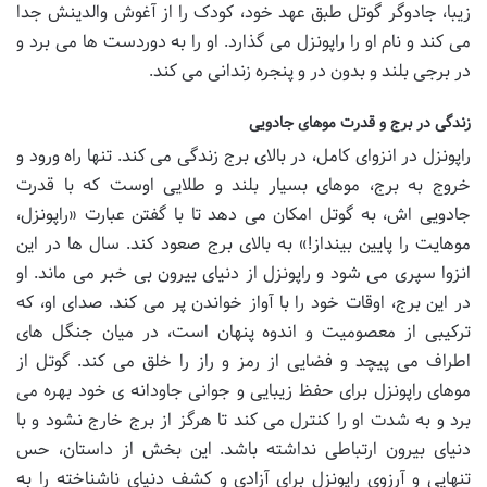
زیبا، جادوگر گوتل طبق عهد خود، کودک را از آغوش والدینش جدا
می کند و نام او را راپونزل می گذارد. او را به دوردست ها می برد و
در برجی بلند و بدون در و پنجره زندانی می کند.
زندگی در برج و قدرت موهای جادویی
راپونزل در انزوای کامل، در بالای برج زندگی می کند. تنها راه ورود و
خروج به برج، موهای بسیار بلند و طلایی اوست که با قدرت
جادویی اش، به گوتل امکان می دهد تا با گفتن عبارت «راپونزل،
موهایت را پایین بینداز!» به بالای برج صعود کند. سال ها در این
انزوا سپری می شود و راپونزل از دنیای بیرون بی خبر می ماند. او
در این برج، اوقات خود را با آواز خواندن پر می کند. صدای او، که
ترکیبی از معصومیت و اندوه پنهان است، در میان جنگل های
اطراف می پیچد و فضایی از رمز و راز را خلق می کند. گوتل از
موهای راپونزل برای حفظ زیبایی و جوانی جاودانه ی خود بهره می
برد و به شدت او را کنترل می کند تا هرگز از برج خارج نشود و با
دنیای بیرون ارتباطی نداشته باشد. این بخش از داستان، حس
تنهایی و آرزوی راپونزل برای آزادی و کشف دنیای ناشناخته را به