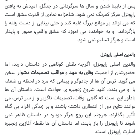
پس از نابینا شدن و سال ها سرگردانی در جنگل، امیدش به یافتن
راپونزل هرگز کمرنگ نمی شود. شاهزاده نمادی از قدرت عشق است
که می تواند بر موانع بزرگ غلبه کند و حتی بینایی از دست رفته را
بازگرداند. او به خواننده می آموزد که عشق واقعی، صبور و پایدار
است و هرگز تسلیم نمی شود.
والدین اصلی راپونزل
والدین اصلی راپونزل، اگرچه نقش کوتاهی در داستان دارند، اما
حضورشان از اهمیت
وفای به عهد
و
عواقب تصمیمات دشوار
سخن
می گوید. ترس آن ها از جادوگر و پیمانی که مرد در لحظه ی ضعف
با او می بندد، کلید شروع زنجیره ی حوادث است. داستان آن ها
یادآور این است که گاهی اوقات، تصمیمات ناگزیر و از سر ترس، می
توانند نتایج دور از انتظاری داشته باشند و بر زندگی افراد بی گناه
تأثیر بگذارند. هرچند این زوج هرگز دوباره در داستان ظاهر نمی
شوند تا راپونزل را باز یابند، اما داستان آن ها نقطه آغازین زنجیره
اسارت راپونزل است.