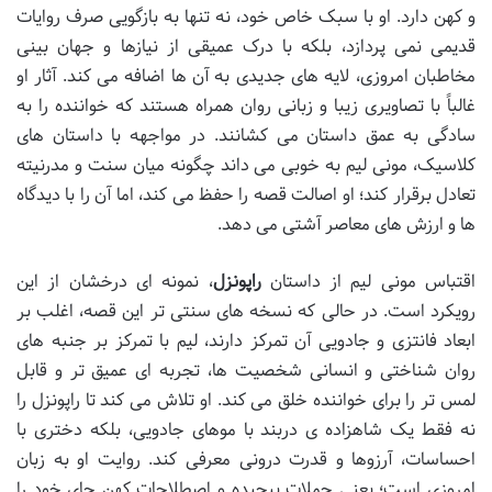
و کهن دارد. او با سبک خاص خود، نه تنها به بازگویی صرف روایات
قدیمی نمی پردازد، بلکه با درک عمیقی از نیازها و جهان بینی
مخاطبان امروزی، لایه های جدیدی به آن ها اضافه می کند. آثار او
غالباً با تصاویری زیبا و زبانی روان همراه هستند که خواننده را به
سادگی به عمق داستان می کشانند. در مواجهه با داستان های
کلاسیک، مونی لیم به خوبی می داند چگونه میان سنت و مدرنیته
تعادل برقرار کند؛ او اصالت قصه را حفظ می کند، اما آن را با دیدگاه
ها و ارزش های معاصر آشتی می دهد.
اقتباس مونی لیم از داستان
راپونزل
، نمونه ای درخشان از این
رویکرد است. در حالی که نسخه های سنتی تر این قصه، اغلب بر
ابعاد فانتزی و جادویی آن تمرکز دارند، لیم با تمرکز بر جنبه های
روان شناختی و انسانی شخصیت ها، تجربه ای عمیق تر و قابل
لمس تر را برای خواننده خلق می کند. او تلاش می کند تا راپونزل را
نه فقط یک شاهزاده ی دربند با موهای جادویی، بلکه دختری با
احساسات، آرزوها و قدرت درونی معرفی کند. روایت او به زبان
امروزی است؛ یعنی جملات پیچیده و اصطلاحات کهن جای خود را