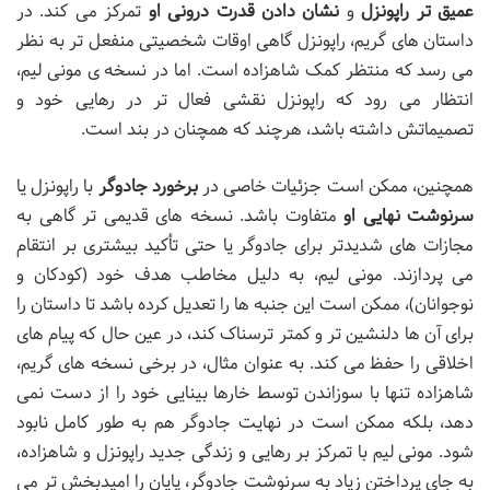
عمیق تر راپونزل
و
نشان دادن قدرت درونی او
تمرکز می کند. در
داستان های گریم، راپونزل گاهی اوقات شخصیتی منفعل تر به نظر
می رسد که منتظر کمک شاهزاده است. اما در نسخه ی مونی لیم،
انتظار می رود که راپونزل نقشی فعال تر در رهایی خود و
تصمیماتش داشته باشد، هرچند که همچنان در بند است.
همچنین، ممکن است جزئیات خاصی در
برخورد جادوگر
با راپونزل یا
سرنوشت نهایی او
متفاوت باشد. نسخه های قدیمی تر گاهی به
مجازات های شدیدتر برای جادوگر یا حتی تأکید بیشتری بر انتقام
می پردازند. مونی لیم، به دلیل مخاطب هدف خود (کودکان و
نوجوانان)، ممکن است این جنبه ها را تعدیل کرده باشد تا داستان را
برای آن ها دلنشین تر و کمتر ترسناک کند، در عین حال که پیام های
اخلاقی را حفظ می کند. به عنوان مثال، در برخی نسخه های گریم،
شاهزاده تنها با سوزاندن توسط خارها بینایی خود را از دست نمی
دهد، بلکه ممکن است در نهایت جادوگر هم به طور کامل نابود
شود. مونی لیم با تمرکز بر رهایی و زندگی جدید راپونزل و شاهزاده،
به جای پرداختن زیاد به سرنوشت جادوگر، پایان را امیدبخش تر می