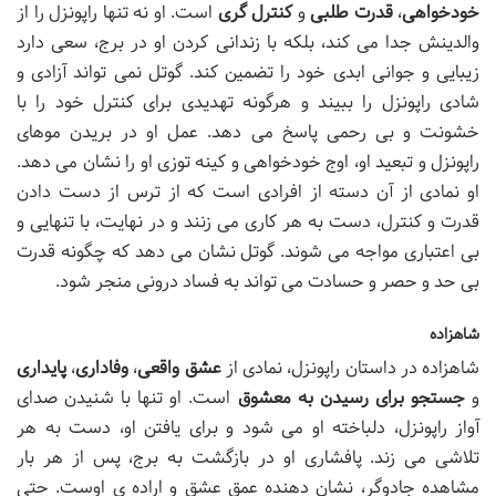
خودخواهی
،
قدرت طلبی
و
کنترل گری
است. او نه تنها راپونزل را از
والدینش جدا می کند، بلکه با زندانی کردن او در برج، سعی دارد
زیبایی و جوانی ابدی خود را تضمین کند. گوتل نمی تواند آزادی و
شادی راپونزل را ببیند و هرگونه تهدیدی برای کنترل خود را با
خشونت و بی رحمی پاسخ می دهد. عمل او در بریدن موهای
راپونزل و تبعید او، اوج خودخواهی و کینه توزی او را نشان می دهد.
او نمادی از آن دسته از افرادی است که از ترس از دست دادن
قدرت و کنترل، دست به هر کاری می زنند و در نهایت، با تنهایی و
بی اعتباری مواجه می شوند. گوتل نشان می دهد که چگونه قدرت
بی حد و حصر و حسادت می تواند به فساد درونی منجر شود.
شاهزاده
شاهزاده در داستان راپونزل، نمادی از
عشق واقعی
،
وفاداری
،
پایداری
و
جستجو برای رسیدن به معشوق
است. او تنها با شنیدن صدای
آواز راپونزل، دلباخته او می شود و برای یافتن او، دست به هر
تلاشی می زند. پافشاری او در بازگشت به برج، پس از هر بار
مشاهده جادوگر، نشان دهنده عمق عشق و اراده ی اوست. حتی