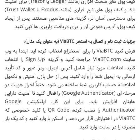
کیف پول های سخت افزاری (مانند Ledger یا Trezor) برای امنیت
بالا، و کیف پول های نرم افزاری (مانند Exodus یا Trust Wallet)
برای دسترسی آسان تر، گزینه های مناسبی هستند. پس از ایجاد
کیف پول، آدرس عمومی آن را برای دریافت واریزی ها کپی کنید.
جزئیات ثبت نام و اتصال به استخر ViaBTC (به عنوان یک مثال):
فرض کنید ViaBTC را برای استخراج انتخاب کرده اید. ابتدا به وب
سایت ViaBTC.com مراجعه کنید و گزینه Sign Up را انتخاب
کنید. اطلاعات مورد نیاز شامل آدرس ایمیل، رمز عبور و کد تأیید
ارسالی به ایمیل شما را وارد کنید. پس از حل پازل امنیتی و تکمیل
اطلاعات، حساب کاربری شما ساخته می شود. حتماً احراز هویت دو
مرحله ای (Google Authenticator) را فعال کنید تا امنیت دارایی
هایتان افزایش یابد. برای این کار، اپلیکیشن Google
Authenticator را نصب کرده، QR Code یا کلید خصوصی که
ViaBTC در اختیارتان قرار می دهد را اسکن یا وارد کنید و کد یک بار
مصرف را در سایت وارد کنید.