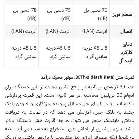
76 دسی بل
75 دسی بل
78 دسی بل
سطح نویز
(dB)
(dB)
(dB)
اتصال
اترنت (LAN)
اترنت (LAN)
اترنت (LAN)
دمای
5 تا 45 درجه
5 تا 45 درجه
5 تا 45 درجه
کارکرد
سانتی گراد
سانتی گراد
سانتی گراد
ایده آل
قدرت هش (Hash Rate) 30Th/s: موتور محرک درآمد
عدد 30 تراهش بر ثانیه در واقع نشان دهنده توانایی دستگاه برای
انجام 30 تریلیون محاسبه در هر ثانیه است. این قدرت پردازشی
بالا، شانس شما را برای حل مسائل پیچیده رمزنگاری و افزودن بلوک
جدید به بلاک چین، افزایش می دهد که در نهایت به دریافت
پاداش ماینینگ منجر می شود. هرچه قدرت هش دستگاه بالاتر
باشد، سهم بیشتری از پاداش های استخراج به دست می آید، البته
به شرط آنکه مصرف انرژی نیز متناسب با بازدهی باشد. برای یک