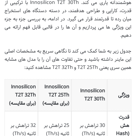
هوشمندانه یاری می کند. Innosilicon T2T 30Th با ترکیبی از
قدرت، کارایی و طراحی هدفمند، در دسته دستگاه های استخراج
میان رده تا قدرتمند قرار می گیرد. در ادامه، به بررسی جزء به جزء
این ویژگی ها می پردازیم و آن ها را در قالبی قابل فهم ارائه می
دهیم.
جدول زیر به شما کمک می کند تا نگاهی سریع به مشخصات اصلی
این ماینر داشته باشید و حتی تفاوت های آن را با مدل های مشابه
همین سری یعنی T2T 25Th و T2T 32Th مشاهده کنید:
Innosilicon
Innosilicon
Innosilicon
ویژگی
T2T 25Th
T2T 32Th
T2T 30Th
(برای مقایسه)
(برای مقایسه)
قدرت
هش
30 تراهش بر
25 تراهش بر
32 تراهش بر
(Hash
ثانیه (Th/s)
ثانیه (Th/s)
ثانیه (Th/s)