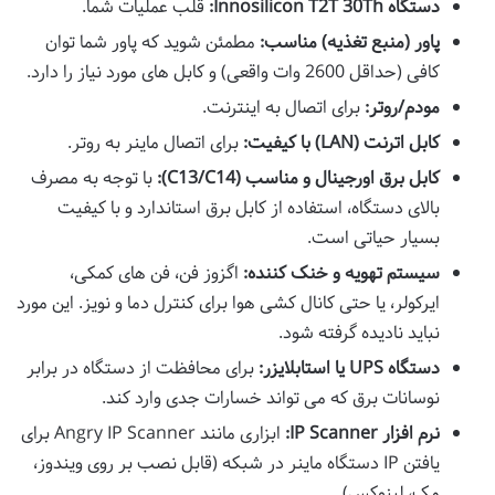
دستگاه Innosilicon T2T 30Th:
قلب عملیات شما.
پاور (منبع تغذیه) مناسب:
مطمئن شوید که پاور شما توان
کافی (حداقل 2600 وات واقعی) و کابل های مورد نیاز را دارد.
مودم/روتر:
برای اتصال به اینترنت.
کابل اترنت (LAN) با کیفیت:
برای اتصال ماینر به روتر.
کابل برق اورجینال و مناسب (C13/C14):
با توجه به مصرف
بالای دستگاه، استفاده از کابل برق استاندارد و با کیفیت
بسیار حیاتی است.
سیستم تهویه و خنک کننده:
اگزوز فن، فن های کمکی،
ایرکولر، یا حتی کانال کشی هوا برای کنترل دما و نویز. این مورد
نباید نادیده گرفته شود.
دستگاه UPS یا استابلایزر:
برای محافظت از دستگاه در برابر
نوسانات برق که می تواند خسارات جدی وارد کند.
نرم افزار IP Scanner:
ابزاری مانند Angry IP Scanner برای
یافتن IP دستگاه ماینر در شبکه (قابل نصب بر روی ویندوز،
مک، لینوکس).