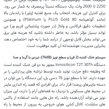
2250 تا 2600 وات، یک دستگاه نسبتاً پرمصرف به شمار می رود.
برای کنترل این هزینه، انتخاب یک منبع تغذیه (پاور) با راندمان بالا
(مانند گواهینامه 80 PLUS Gold یا Platinum) و همچنین
تنظیمات دقیق فرکانس و ولتاژ (در صورت پشتیبانی فریم ور) می
تواند بسیار مؤثر باشد. به خاطر داشته باشید که هزینه های برق
می تواند بخش قابل توجهی از درآمد شما را به خود اختصاص دهد،
بنابراین مدیریت هوشمندانه آن کلید موفقیت است.
سیستم خنک کننده (2 فن) و سطح نویز (76dB): نبردی با گرما و صدا
دستگاه Innosilicon T2T 30Th مجهز به دو فن خنک کننده است
که وظیفه دفع حرارت تولید شده توسط تراشه های پردازشی را بر
عهده دارند. اما با سطح نویز 76 دسی بل، این دستگاه را می توان در
دسته ماینرهای پرصدا قرار داد. برای افرادی که قصد راه اندازی ماینر
در محیط های مسکونی یا نزدیک به فضاهای آرام را دارند، این میزان
نویز می تواند آزاردهنده باشد. راه حل هایی مانند استفاده از باکس
های سایلنت، کانال کشی هوای خروجی به بیرون از محیط یا راه