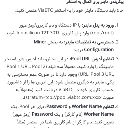
پیکربندی ماینر برای اتصال به استخر
حالا باید دستگاه ماینر خود را به استخر ViaBTC متصل کنید:
ورود به پنل ماینر:
با IP دستگاه و نام کاربری/رمز عبور
(root/root) وارد پنل کاربری Innosilicon T2T 30Th شوید.
دسترسی به تنظیمات ماینر:
به بخش
Miner
Configuration
بروید.
تنظیم آدرس Pool URL:
در این بخش، باید آدرس های استخر
ماینینگ را وارد کنید. معمولاً سه فیلد (Pool 1 URL, Pool 2
URL, Pool 3 URL) وجود دارد تا در صورت عدم دسترسی به
یکی، ماینر به دیگری متصل شود. این آدرس ها را از داشبورد
حساب کاربری خود در ViaBTC دریافت کنید (معمولاً به
صورت stratum+tcp://pool.viabtc.com:xxxx).
تنظیم Worker Name و Password:
برای هر Pool، یک
Worker Name
(نام کارگر) و یک
Password
(رمز عبور)
تعیین کنید. نام کارگر از نام کاربری شما در استخر (مثلاً