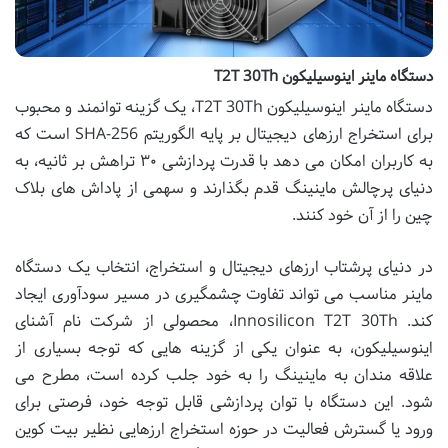
دستگاه ماینر اینوسیلیکون T2T 30Th
دستگاه ماینر اینوسیلیکون T2T 30Th، یک گزینه توانمند و محبوب
برای استخراج ارزهای دیجیتال بر پایه الگوریتم SHA-256 است که
به کاربران امکان می دهد با قدرت پردازشی ۳۰ تراهش بر ثانیه، به
دنیای پرچالش ماینینگ قدم بگذارند و سهمی از پاداش های بلاک
چین را از آن خود کنند.
در دنیای پرشتاب ارزهای دیجیتال و استخراج، انتخاب یک دستگاه
ماینر مناسب می تواند تفاوت چشمگیری در مسیر سودآوری ایجاد
کند. Innosilicon T2T 30Th، محصولی از شرکت نام آشنای
اینوسیلیکون، به عنوان یکی از گزینه هایی که توجه بسیاری از
علاقه مندان به ماینینگ را به خود جلب کرده است، مطرح می
شود. این دستگاه با توان پردازشی قابل توجه خود، فرصتی برای
ورود یا گسترش فعالیت در حوزه استخراج ارزهایی نظیر بیت کوین