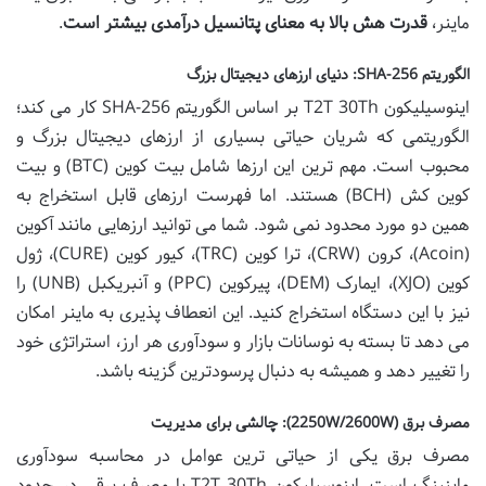
ماینر،
قدرت هش بالا به معنای پتانسیل درآمدی بیشتر است
.
الگوریتم SHA-256: دنیای ارزهای دیجیتال بزرگ
اینوسیلیکون T2T 30Th بر اساس الگوریتم SHA-256 کار می کند؛
الگوریتمی که شریان حیاتی بسیاری از ارزهای دیجیتال بزرگ و
محبوب است. مهم ترین این ارزها شامل بیت کوین (BTC) و بیت
کوین کش (BCH) هستند. اما فهرست ارزهای قابل استخراج به
همین دو مورد محدود نمی شود. شما می توانید ارزهایی مانند آکوین
(Acoin)، کرون (CRW)، ترا کوین (TRC)، کیور کوین (CURE)، ژول
کوین (XJO)، ایمارک (DEM)، پیرکوین (PPC) و آنبریکبل (UNB) را
نیز با این دستگاه استخراج کنید. این انعطاف پذیری به ماینر امکان
می دهد تا بسته به نوسانات بازار و سودآوری هر ارز، استراتژی خود
را تغییر دهد و همیشه به دنبال پرسودترین گزینه باشد.
مصرف برق (2250W/2600W): چالشی برای مدیریت
مصرف برق یکی از حیاتی ترین عوامل در محاسبه سودآوری
ماینینگ است. اینوسیلیکون T2T 30Th با مصرف برقی در حدود