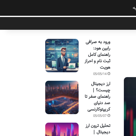
ه
ورود به صرافی
رابین هود:
راهنمای کامل
ثبت نام و احراز
هویت
05/05/14
ارز دیجیتال
چیست؟ |
راهنمای صفر تا
صد دنیای
کریپتوکارنسی
05/05/07
تحلیل ترون ارز
دیجیتال |