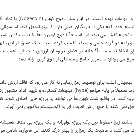
ته خود را به یکی از بازیگران اصلی بازار کریپتو تبدیل کند. اما سوالی
ن باتجربه نقش می بندد این است: آیا دوج کوین واقعاً یک شت کوین است
و را به دو گروه حامی و منتقد تقسیم کرده است. درک عمیق تر این مفهو
ای اتخاذ تصمیمات آگاهانه در فضای پرنوسان ارزهای دیجیتال، اهمیت فر
وع می پردازد تا تصویر جامع و متعادلی از دوج کوین ارائه دهد.
Sh) در جامعه ارزهای دیجیتال اغلب برای توصیف رمزارزهایی به کار می رود که فاقد ارزش ذا
نوآوری تکنولوژیک یا کاربرد واقعی هستند. این ارزها معمولاً بر پایه هیاهو (hype)، تبلیغات گسترده و تأیید اف
ه کنند. در واقع، شت کوین ها می توانند به پروژه هایی اطلاق شوند که
 نمی کنند یا هیچ ارزش افزوده ای به اکوسیستم بلاکچین نمی آورند.
اشد، زیرا خطوط بین یک پروژه نوآورانه و یک پروژه بی هدف همیشه
ک می کنند تا ماهیت یک رمزارز را بهتر درک کنند. این معیارها شامل موار