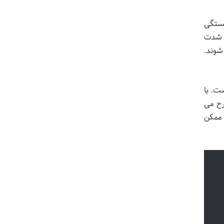
بستگی
ه شدت
شوند.
ت. با
طرح می
 ممکن