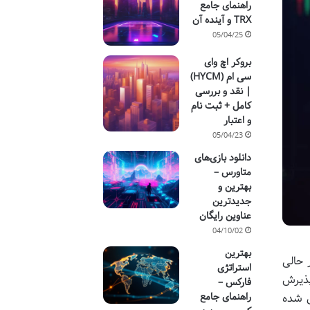
راهنمای جامع
TRX و آینده آن
05/04/25
بروکر اچ وای
سی ام (HYCM)
| نقد و بررسی
کامل + ثبت نام
و اعتبار
05/04/23
دانلود بازی‌های
متاورس –
بهترین و
جدیدترین
عناوین رایگان
04/10/02
بهترین
 حالی
استراتژی
پذیرش
فارکس –
راهنمای جامع
ل شده