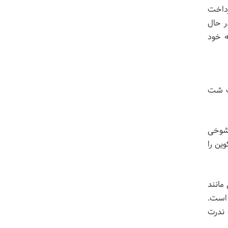
رداخت
ر حال
ه خود
یک شت
 شوخی
ین را
مانند
نکرده است.
 ندرت