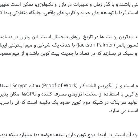
 باشند و با گذر زمان و تغییرات در بازار و تکنولوژی، ممکن است تغییر 
 فردا با توسعه های جدید و کاربردهای واقعی، جایگاه متفاوتی پیدا کن
اب ترین روایت ها در تاریخ ارزهای دیجیتال است. این رمزارز در دسامب
۲۰۱۳ توسط بیلی مارکوس (Billy Markus) و جکسون پالمر (Jackson Palmer) با هدف یک شوخی و میم اینت
 و سبک تر بسازند که در تضاد با جدیت بیت کوین باشد و از میم محبو
دوج کوین بر پایه لایت کوین (Litecoin) بنا شده است و از الگ
کند. این الگوریتم باعث می شود که استخراج دوج کوین با استفاده از سخت افزارهای 
 به ASICs نیاز دارد. زمان تولید هر بلاک در شبکه دوج کوین حدود یک دقیقه است که آن را سری
اسب می سازد.
یکی از ویژگی های متمایز دوج کوین، عرضه نامحدود آن است. در ابتدا، دوج کوین دارای سقف ع