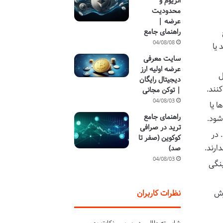
اتریوم و
محدودیت
عرضه |
راهنمای جامع
04/08/08
 یا
سایت معرفی
عرضه اولیه ارز
ل
دیجیتال رایگان
کنند.
| توکن مجانی
04/08/03
 یا
راهنمای جامع
شود.
ترید در صرافی
 در
کوکوین (صفر تا
ارند.
صد)
04/08/03
ینگی
زش
نظرات کاربران