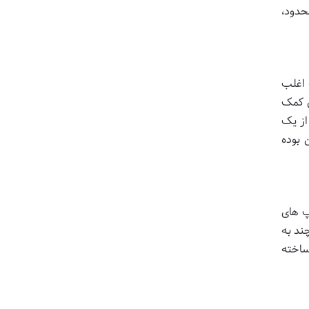
عرضه نامحدود،
 اغلب
ری کمک
از یک
 بوده
پ های
رچند به
ساخته