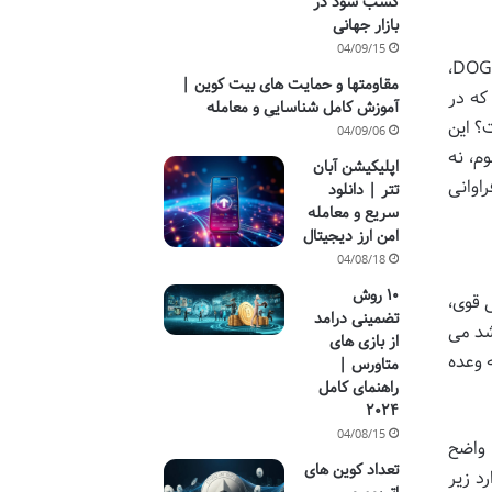
کسب سود در
بازار جهانی
04/09/15
دنیای ارزهای دیجیتال همواره پر از شگفتی ها و ابهامات بوده است. در این میان، دوج کوین (Dogecoin) با نماد DOGE،
مقاومتها و حمایت های بیت کوین |
 که در
آموزش کامل شناسایی و معامله
؟ این
04/09/06
م، نه
اپلیکیشن آبان
اوانی
تتر | دانلود
سریع و معامله
امن ارز دیجیتال
04/08/18
۱۰ روش
تی قوی،
تضمینی درامد
راد مشهور رشد می
از بازی های
 وعده
متاورس |
راهنمای کامل
۲۰۲۴
04/08/15
 واضح
تعداد کوین های
د زیر