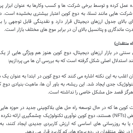
ده عمل کرده و توسط برخی شرکت ها و کسب وکارها به عنوان ابزار پ
شرکت هایی مانند تسلا، به دوج کوین اعتبار بیشتری بخشیده است. د
ی بالای جدول ارزهای دیجیتال قرار دارد و نقدینگی قابل توجهی را ب
 ماندگاری و پتانسیل بالای آن در برابر موج های مختلف بازار است.
ه منتقدان)
ان سنتی در بازار ارزهای دیجیتال، دوج کوین هنوز هم ویژگی هایی از 
ه چند استدلال اصلی شکل گرفته است که به بررسی آن ها می پردازیم:
 اغلب به این نکته اشاره می کنند که دوج کوین در ابتدا به عنوان یک
ولوژیک جدی ایجاد شد. این ریشه، به باور آن ها، ماهیت بنیادی دوج کو
رز هرگز قصد حل مشکل خاصی را نداشته است.
ت کوین ها که در حال توسعه راه حل های بلاکچینی جدید در حوزه هایی 
دیفای (DeFi)، وب ۳.۰ یا توکن های غیرقابل تعویض (NFTs) هستند، دوج کوین نوآوری تکنولوژیک چشمگیری ارائه 
 یا به روزرسانی های اساسی که ارزش کاربردی جدیدی ایجاد کنند، به
ر نظر منتقدان در رده پروژه های کم کاربرد قرار می دهد.