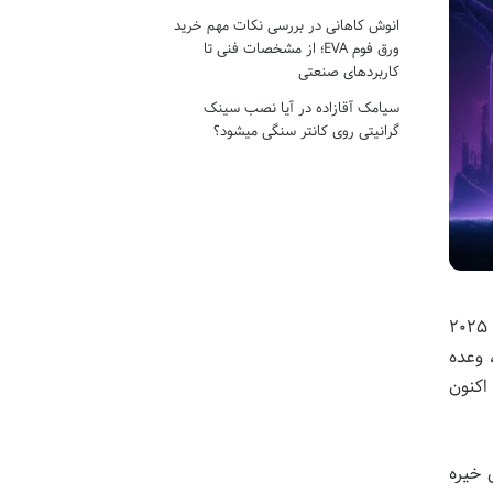
انوش کاهانی
در
بررسی نکات مهم خرید
ورق فوم EVA؛ از مشخصات فنی تا
کاربردهای صنعتی
سیامک آقازاده
در
آیا نصب سینک
گرانیتی روی کانتر سنگی میشود؟
، مجموعه ای بی نظیر از داستان های انیمیشنی بزرگسالانه، با تاریخ انتشار ۱۵ می ۲۰۲۵
رجسته، وعده
اکنون
 خیره