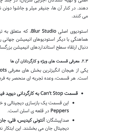
اصلی و تهیه کنندگان اجرایی سریال، در جلد چ
دهند. در کنار آن ها، جنیفر میلر و جاشوا دونن ن
می کنند.
استودیوی اصلی
Blur Studio
، که متعلق به ت
هماهنگی با دیگر استودیوهای انیمیشن جهانی را بر
دنبال ارتقاء سطح استانداردهای انیمیشن بزرگس
۲.۳. معرفی قسمت های ویژه و کارگردانان آن ها
یکی از هیجان انگیزترین بخش های معرفی
bots
است. هر قسمت، وعده تجربه ای منحصر به فرد را
قسمت Can’t Stop به کارگردانی دیوید فینچر:
این قسمت یک بازسازی دیجیتالی و خلاقانه از ا
Peppers
در قلعه ی اسلن است.
صداپیشگان:
آنتونی کیدیس، فلی، جا
دیجیتال جان می بخشند. این ابتکار نه