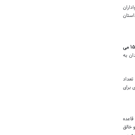
داران
استان
۱۵ می
ان به
شتر و به تعداد
تری برای
 قاعده
 خالق