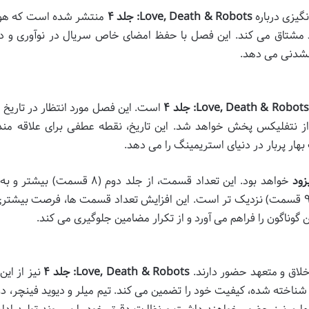
گیزی درباره
Love, Death & Robots: جلد ۴
منتشر شده است که هوا
 مشتاق می کند. این فصل با حفظ امضای خاص سریال در نوآوری و د
نشدنی می دهد.
Love, Death & Robots: جلد ۴
است. این فصل مورد انتظار در تاریخ
 نتفلیکس پخش خواهد شد. این تاریخ، نقطه عطفی برای علاقه مند
ار پربار در دنیای استریمینگ را می دهد.
خواهد بود. این تعداد قسمت، از جلد دوم (۸ قسمت) بی
قسمت های جلد اول (۱۸ قسمت) و جلد سوم (۹ قسمت) نزدیک تر است. این افزایش تعداد قسمت ها، فرصت بیش
ناگون را فراهم می آورد و از تکرار مضامین جلوگیری می کند.
خلاق و متعهد حضور دارند.
Love, Death & Robots: جلد ۴
نیز از این
اخته شده، کیفیت خود را تضمین می کند. تیم میلر و دیوید فینچر، دو