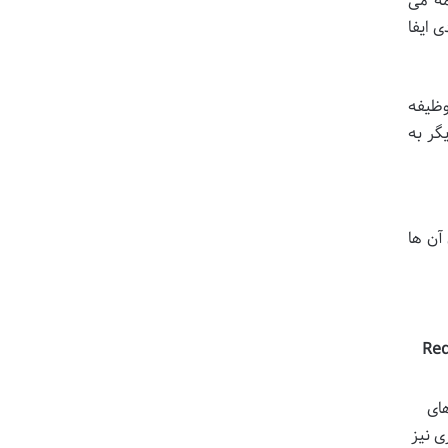
مه می
ی ایفا
وظیفه
یگر به
آن ها
Red
ای
ی نیز