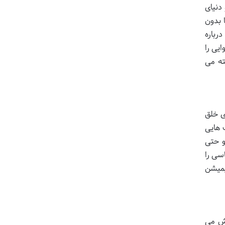
دنیای
 بدون
رباره
یی را
ته می
ی خلق
 هایی
و حتی
سی را
یمیشن
اش می