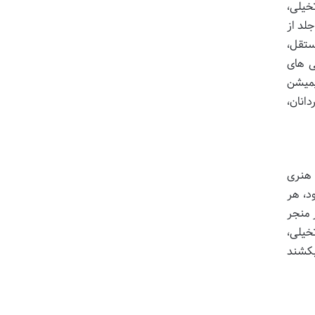
خیلی،
لد از
ستقل،
ی های
یمیشن
انان،
 هنری
د، هر
 منجر
خیلی،
بکشند