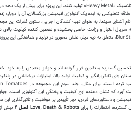
کردند تا یک بازسازی سینمایی از فیلم انیمیشن کلاسیک «Heavy Metal» تولید کنند. این پروژه برای بیش از ی
) گیر کرده بود، اما علاقه نتفلیکس به ایده یک آنتولوژی انیمیشن بزرگسالان، آن را دوباره زن
 نام آشنای سینما، به عنوان تهیه کنندگان اجرایی، ستون فقرات این مجمو
سریال اعتبار و وزانت خاصی بخشیده و تضمین کننده کیفیت بالای د
گویی و جنبه های فنی آن است. استودیوی Blur Studio، متعلق به تیم میلر، نقش محوری در تولید و هماهنگی این 
حسین گسترده منتقدین قرار گرفته اند و جوایز متعددی را به خود ا
تان های تفکربرانگیز و کیفیت تولید بالا، امتیازات درخشانی در پلتفرم
مانند Rotten Tomatoes و Metacritic کسب کرده است. برای مثال، جلد سوم ا
ین را به دست آورد که نشان دهنده اوج کیفیت و پختگی این آنتولوژی است. جوا
ش های مختلف انیمیشن و دستاوردهای فردی، مهر تأییدی بر موفقیت و تاثیرگذاری این 
گسترده، انتظارات را برای
Love, Death & Robots فصل ۴
بیش از