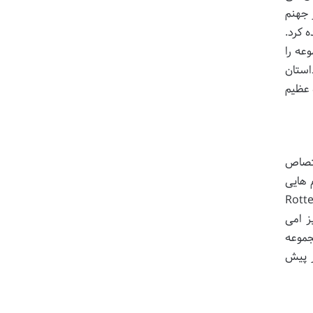
ک دهه در جهنم
ده کرد.
عه را
استان
پروژه عظیم
ختصاص
 هایی
ین مجموعه در Rotten Tomatoes
یز امی
مجموعه
 پیش