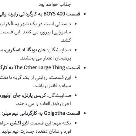
جذاب خواهد بود.
قسمت 400 BOYS به کارگردانی رابرت والی:
داستانی است در یک شهر پساآخرالزمان
سامورایی) پیروی می کنند. این قسمت 
کشد.
صداپیشگان:
جان بویگا، اد اسکرین، س
پرهیجان اعتبار می بخشند.
قسمت The Other Large Thing به کارگردانی پاتریک آزبورن:
این قسمت، روایتی از یک گربه با نقش
سیاه و فانتزی باشد.
صداپیشگان:
کریس پارنل، جان اولیور،
اجرای فوق العاده را می دهند.
قسمت Golgotha به کارگردانی تیم میلر:
نکته مهم: این قسمت
لایو اکشن
آورد و نشان دهنده جسارت تیم تولید