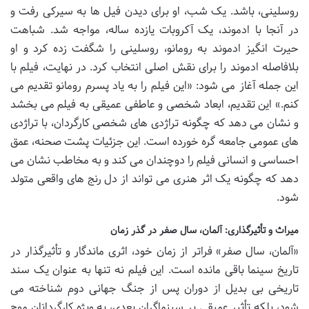
روسلینی، باشد. یک شب، او برای دیدن فیل ها به سیرکی رفت و
در آنجا با ادموند، یک آکروبات یازده ساله، مواجه شد. شباهت
حیرت انگیز ادموند به رومانو، روسلینی را شگفت زده کرد و او
بلافاصله ادموند را برای نقش اصلی انتخاب کرد. در نهایت، فیلم با
این جمله آغاز می شود: «این فیلم را به یاد پسرم رومانو تقدیم می
کنم.» این تقدیم، ابعاد شخصی و عاطفی عمیقی به فیلم می بخشد
و نشان می دهد که چگونه تراژدی های شخصی کارگردان، با تراژدی
های عمومی جامعه گره خورده است. این جزئیات پشت صحنه، عمق
احساسی و انسانی فیلم را دوچندان می کند و به مخاطب نشان می
دهد که چگونه یک اثر هنری می تواند از دل رنج های واقعی متولد
شود.
میراث و تأثیرگذاری: آلمان، سال صفر در گذر زمان
«آلمان، سال صفر» فراتر از زمان خود، اثری ماندگار و تأثیرگذار در
تاریخ سینما باقی مانده است. این فیلم نه تنها به عنوان یک سند
تاریخی بی بدیل از دوران پس از جنگ جهانی دوم شناخته می
شود، بلکه تأثیر عمیقی بر سینماگران بعدی، به ویژه کارگردانان موج