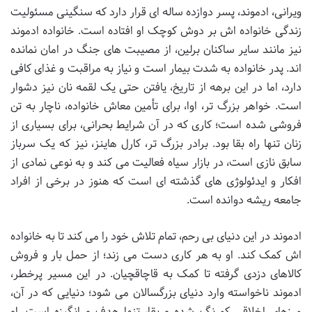
ویرانی، ادموند، پسر دوازده ساله ای قرار دارد که سنگینی مسئولیت
زندگی خانواده اش بر دوش کوچک او افتاده است. خانواده ادموند
نیز مانند سایر ساکنان برلین، از مصیبت های جنگ در امان نمانده
اند. پدر خانواده به شدت بیمار است و نیاز به مراقبت و غذای کافی
دارد، اما در این برهه از تاریخ، یافتن حتی یک لقمه نان نیز دشوار
است. خواهر بزرگ تر، اوا، برای تأمین معاش خانواده، ناچار به تن
فروشی شده است؛ کاری که در آن شرایط بحرانی، برای بسیاری از
زنان تنها راه بقا بود. برادر بزرگ تر، کارل هاینز، نیز که یک سرباز
سابق نازی است، در بازار سیاه فعالیت می کند و به نوعی نمادی از
افکار و ایدئولوژی های گذشته ای است که هنوز در برخی از افراد
جامعه ریشه دوانده است.
ادموند در این دنیای بی رحم، تمام تلاش خود را می کند تا به خانواده
اش کمک کند. او به هر کاری دست می زند؛ از حمل بار و فروش
کالاهای دزدی گرفته تا کمک به قاچاقچیان. در این مسیر پرخطر،
ادموند ناخواسته وارد دنیای بزرگسالان می شود؛ دنیایی که در آن،
مرزهای اخلاقی کمرنگ شده و بقا، تنها هدف و انگیزه است. او