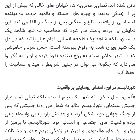
دفن شده اند. تصاویر مخروبه ها، خیابان های خالی که پیش از این
پر از زندگی بودند، و چهره های خسته و ناامید مردم، به بیننده
احساسی از واقعیت تلخ و سنگین پس از جنگ را القا می کند. این
نمایش بی پرده، باعث می شود که مخاطب نه تنها شاهد یک
داستان، بلکه شاهد یک فاجعه انسانی تمام عیار باشد که در دل
یک شهر ویران شده به وقوع پیوسته است. حس سرد و خاموشی
که بر شهر حاکم است، به روح بیننده نفوذ کرده و او را به فکر وا
می دارد که چگونه می توان در چنین شرایطی، امید و انسانیت را
حفظ کرد.
نئورئالیسم در اوج: امضای روسلینی بر واقعیت
«آلمان، سال صفر» نه تنها یک فیلم است، بلکه تجلی تمام عیار
جنبش سینمایی نئورئالیسم ایتالیا به شمار می رود؛ جنبشی که پس
از جنگ جهانی دوم شکل گرفت و هدفش بازتاب بی واسطه و بی
پرده واقعیت های اجتماعی و انسانی بود. نئورئالیسم، با پرهیز از
زرق و برق های هالیوودی و تمرکز بر زندگی مردم عادی و مشکلات
روزمره شان، انقلابی در سینما ایجاد کرد. ویژگی های کلیدی این