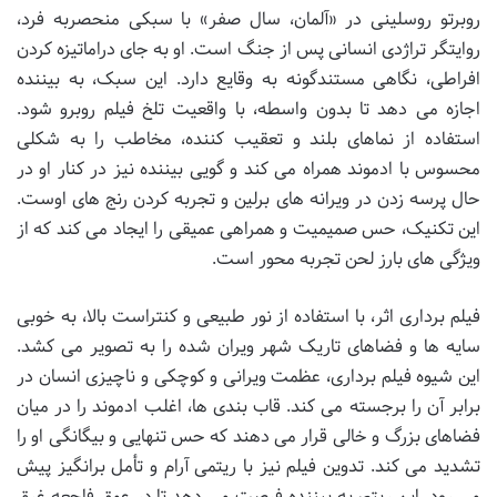
روبرتو روسلینی در «آلمان، سال صفر» با سبکی منحصربه فرد،
روایتگر تراژدی انسانی پس از جنگ است. او به جای دراماتیزه کردن
افراطی، نگاهی مستندگونه به وقایع دارد. این سبک، به بیننده
اجازه می دهد تا بدون واسطه، با واقعیت تلخ فیلم روبرو شود.
استفاده از نماهای بلند و تعقیب کننده، مخاطب را به شکلی
محسوس با ادموند همراه می کند و گویی بیننده نیز در کنار او در
حال پرسه زدن در ویرانه های برلین و تجربه کردن رنج های اوست.
این تکنیک، حس صمیمیت و همراهی عمیقی را ایجاد می کند که از
ویژگی های بارز لحن تجربه محور است.
فیلم برداری اثر، با استفاده از نور طبیعی و کنتراست بالا، به خوبی
سایه ها و فضاهای تاریک شهر ویران شده را به تصویر می کشد.
این شیوه فیلم برداری، عظمت ویرانی و کوچکی و ناچیزی انسان در
برابر آن را برجسته می کند. قاب بندی ها، اغلب ادموند را در میان
فضاهای بزرگ و خالی قرار می دهند که حس تنهایی و بیگانگی او را
تشدید می کند. تدوین فیلم نیز با ریتمی آرام و تأمل برانگیز پیش
می رود. این ریتم، به بیننده فرصت می دهد تا در عمق فاجعه غرق