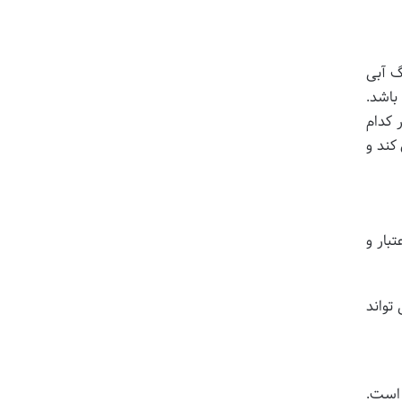
گ آبی
باشد.
 کدام
کند و
تبار و
تواند
ده است.