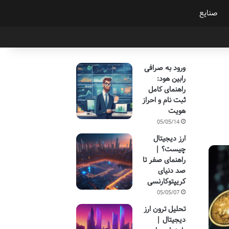
صنایع
ورود به صرافی
رابین هود:
راهنمای کامل
ثبت نام و احراز
هویت
05/05/14
ارز دیجیتال
چیست؟ |
راهنمای صفر تا
صد دنیای
کریپتوکارنسی
05/05/07
تحلیل ترون ارز
دیجیتال |