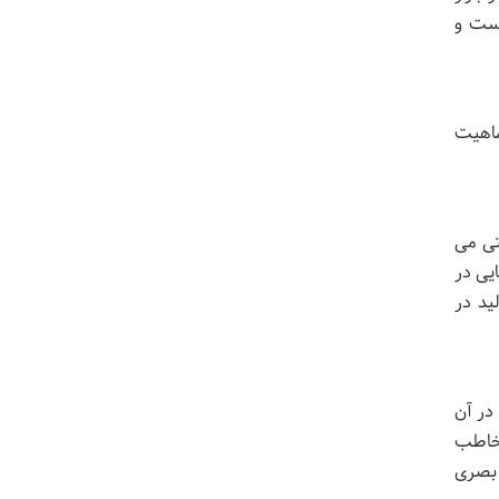
است و
ماهیت
تی می
یی در
ید در
در آن
مخاطب
 بصری