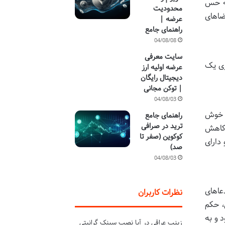
که حس
محدودیت
ضاهای
عرضه |
راهنمای جامع
04/08/08
سایت معرفی
ری یک
عرضه اولیه ارز
دیجیتال رایگان
| توکن مجانی
04/08/03
، خوش
راهنمای جامع
ترید در صرافی
 کاهش
کوکوین (صفر تا
دارای
صد)
04/08/03
عاهای
نظرات کاربران
، حکم
 و به
زینب عراقی
در
آیا نصب سینک گرانیتی