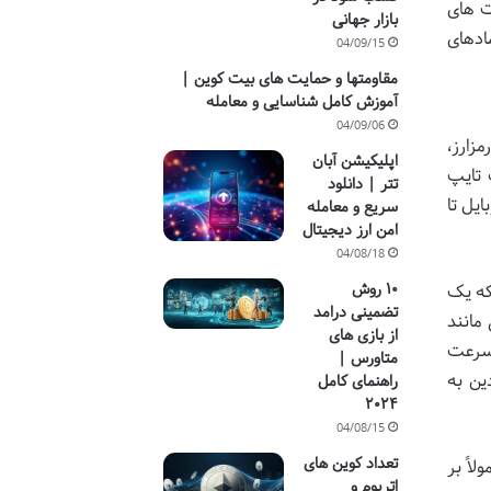
ت های
بازار جهانی
ادهای
04/09/15
مقاومتها و حمایت های بیت کوین |
آموزش کامل شناسایی و معامله
04/09/06
زارز،
اپلیکیشن آبان
 تایپ
تتر | دانلود
یل تا
سریع و معامله
امن ارز دیجیتال
04/08/18
۱۰ روش
که یک
تضمینی درامد
مانند
از بازی های
 سرعت
متاورس |
دین به
راهنمای کامل
۲۰۲۴
04/08/15
تعداد کوین های
اً بر
اتریوم و