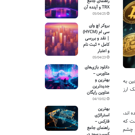
راهنمای جامع
TRX و آینده آن
05/04/25
بروکر اچ وای
سی ام (HYCM)
| نقد و بررسی
کامل + ثبت نام
و اعتبار
05/04/23
دانلود بازی‌های
متاورس –
بهترین و
ین به
جدیدترین
ک ارز
عناوین رایگان
04/10/02
بهترین
 اند،
استراتژی
ست که
فارکس –
راهنمای جامع
و چشم
کسب سود در