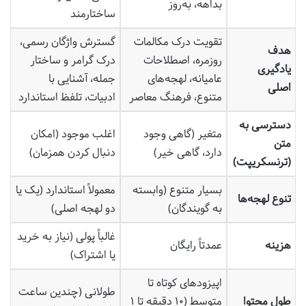
بداهه، به‌روز
ساختارمند
تقویت درک مکالمات
گسترش واژگان رسمی،
هدف
روزمره، اصطلاحات
درک گرامر و ساختار
یادگیری
عامیانه، لهجه‌های
جمله، آشنایی با
اصلی
متنوع، فرهنگ معاصر
ادبیات، تلفظ استاندارد
دسترسی به
متغیر (گاهی وجود
اغلب موجود (امکان
متن
دارد، گاهی خیر)
دنبال کردن همزمان)
(ترنسکریپت)
بسیار متنوع (وابسته
معمولاً استاندارد (یک یا
تنوع لهجه‌ها
به گویندگان)
دو لهجه اصلی)
غالباً پولی (نیاز به خرید
هزینه
عمدتاً رایگان
یا اشتراک)
اپیزودهای کوتاه تا
طولانی (چندین ساعت
طول محتوا
متوسط (۱۰ دقیقه تا ۱