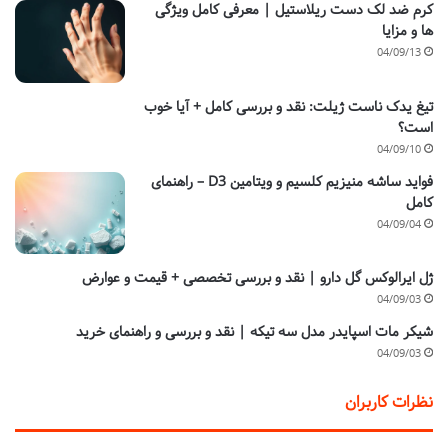
کرم ضد لک دست ریلاستیل | معرفی کامل ویژگی
ها و مزایا
04/09/13
تیغ یدک ناست ژیلت: نقد و بررسی کامل + آیا خوب
است؟
04/09/10
فواید ساشه منیزیم کلسیم و ویتامین D3 – راهنمای
کامل
04/09/04
ژل ایرالوکس گل دارو | نقد و بررسی تخصصی + قیمت و عوارض
04/09/03
شیکر مات اسپایدر مدل سه تیکه | نقد و بررسی و راهنمای خرید
04/09/03
نظرات کاربران