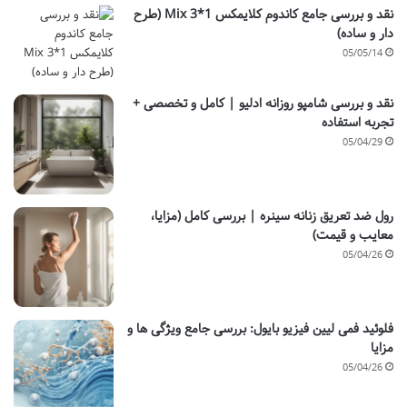
نقد و بررسی جامع کاندوم کلایمکس Mix 3*1 (طرح
دار و ساده)
05/05/14
نقد و بررسی شامپو روزانه ادلیو | کامل و تخصصی +
تجربه استفاده
05/04/29
رول ضد تعریق زنانه سینره | بررسی کامل (مزایا،
معایب و قیمت)
05/04/26
فلوئید فمی لیین فیزیو بایول: بررسی جامع ویژگی ها و
مزایا
05/04/26