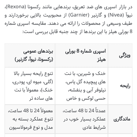
در بازار اسپری های ضد تعریق، برندهایی مانند رکسونا (Rexona)،
نیوآ (Nivea) و گارنیر (Garnier) از محبوبیت بالایی برخوردارند و
طیف وسیعی از محصولات را ارائه می دهند. مقایسه اسپری شماره
8 بورلی هیلز با این برندها از چند جنبه قابل بررسی است:
اسپری شماره 8 بورلی
برندهای عمومی
ویژگی
هیلز
(رکسونا، نیوآ، گارنیر)
خنک و شیرین، با نت
تنوع رایحه بسیار بالا
های پیچیده گل یاس،
(گلی، میوه ای، پودری،
رایحه
نیلوفر آبی و بنفشه،
خنک)، معمولاً با نت
حسی لوکس و خاص
های ساده تر
عمدتاً 24 تا 48 ساعت،
معمولاً 24 تا 48 ساعت،
ماندگاری
عملکرد بسیار خوب در
تنوع عملکرد بسته به
شرایط عادی
مدل و نوع فرمولاسیون