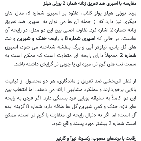
مقایسه با اسپری ضد تعریق زنانه شماره 2 بورلی هیلز
برند بورلی هیلز پولو کلاب، علاوه بر اسپری شماره 8، مدل های
دیگری نیز دارد که از جمله آن ها می توان به اسپری ضد تعریق
زنانه شماره 2 اشاره کرد. تفاوت اصلی بین این دو مدل، در رایحه آن
هاست. در حالی که
اسپری شماره 8
با رایحه
خنک و شیرین
و نت
های گل یاس، نیلوفر آبی و برگ بنفشه شناخته می شود،
اسپری
شماره 2
معمولاً دارای رایحه ای متفاوت است که ممکن است به
سمت نت های گرم تر، میوه ای یا چوبی تر گرایش داشته باشد.
از نظر اثربخشی ضد تعریق و ماندگاری، هر دو محصول از کیفیت
بالایی برخوردارند و عملکرد مشابهی ارائه می دهند. اما انتخاب بین
این دو، کاملاً به سلیقه بویایی فرد بستگی دارد. اگر فردی به رایحه
های تازه، خنک و کمی شیرین گل ها علاقه دارد، شماره 8 گزینه ایده
آل است؛ اما اگر به دنبال رایحه ای متفاوت یا گرم تر است، ممکن
است شماره 2 بیشتر مورد پسند واقع شود.
رقابت با برندهای محبوب: رکسونا، نیوآ و گارنیر