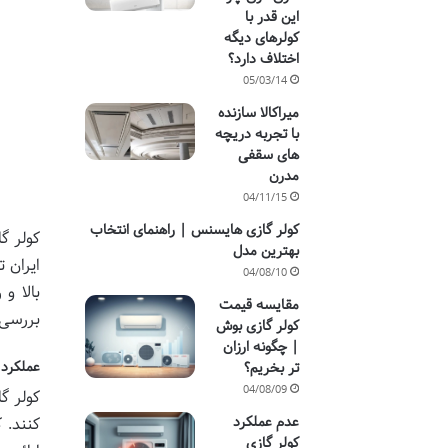
این قدر با
کولرهای دیگه
اختلاف دارد؟
05/03/14
میراکالا سازنده
با تجربه دریچه
های سقفی
مدرن
04/11/15
کولر گازی هایسنس | راهنمای انتخاب
کولر گ
بهترین مدل
ایران ت
04/08/10
بالا و
مقایسه قیمت
بررسی 
کولر گازی بوش
| چگونه ارزان
عملکرد 
تر بخریم؟
04/08/09
کولر گ
عدم عملکرد
کنند. 
کولر گازی