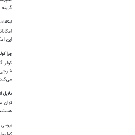
گزینه 
امکانات
امکانا
این امک
چرا کول
کولر گ
شرجی ا
می‌کند
دلایل ا
توان س
هستند.
بررسی ط
کولرها