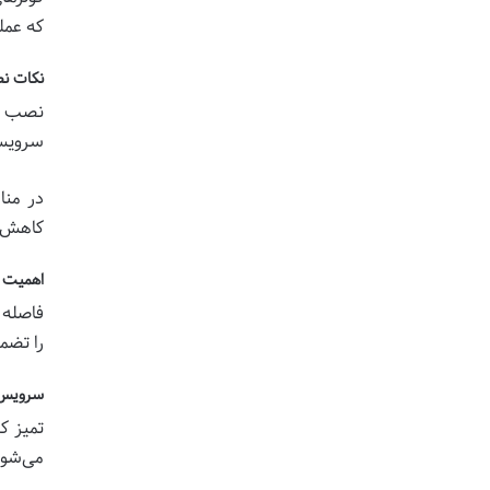
که عمل
نکات نص
نصب صح
سرویس 
در منا
کاهش 
اهمیت ن
فاصله 
را تضم
سرویس د
تمیز ک
می‌شود