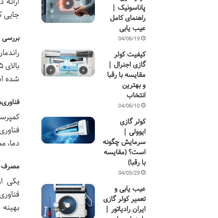
ارائه 
پاناسونیک |
جایی ک
راهنمای کامل
عیب یابی
بررسی ر
04/06/19
راندما
کیفیت کولر
گازی اجنرال |
مقایسه با رقبا
شده اس
و بهترین
انتخاب
فناوری‌
04/06/10
کمپرسو
کولر گازی
فناوری
ایوولی |
سرمایش چگونه
دما، مح
است؟ (مقایسه
با رقبا)
مصرف ان
04/05/29
یکی از
عیب یابی و
فناوری
تعمیر کولر گازی
بهینه 
ایران رادیاتور |