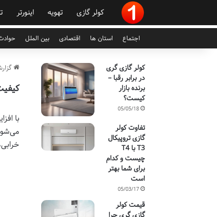
کولر گازی
تهویه
اینورتر
ت
اجتماع
استان ها
اقتصادی
بین الملل
حوادث 
کولر گازی گری
گزارش
در برابر رقبا –
کیفیت
برنده بازار
کیست؟
05/05/18
با افز
تفاوت کولر
می‌شود
گازی تروپیکال
خرابی‌
T3 با T4
چیست و کدام
برای شما بهتر
است
05/03/17
قیمت کولر
گازی گری چرا