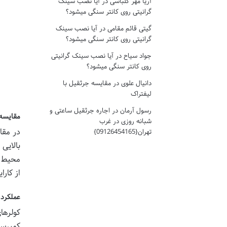
آریا مهر کلباسی
در
آیا نصب سینک
گرانیتی روی کانتر سنگی میشود؟
گیتی قائم مقامی
در
آیا نصب سینک
گرانیتی روی کانتر سنگی میشود؟
جواد سیاح
در
آیا نصب سینک گرانیتی
روی کانتر سنگی میشود؟
دانیال علوی
در
مقایسه جرثقیل با
لیفتراک
رسول آرمان
در
اجاره جرثقیل ساعتی و
مقایسه 
شبانه روزی در غرب
در مقا
تهران{09126454165}
بالایی
محیط ح
از کارا
عملکرد
کولرها
کمپرسو