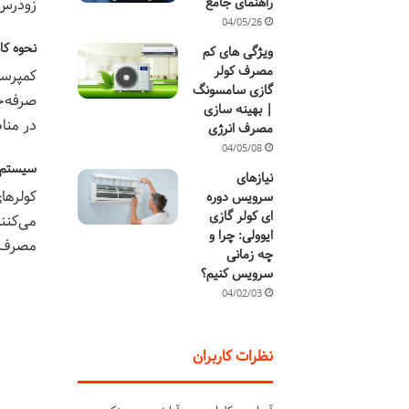
راهنمای جامع
زودرس 
04/05/26
نحوه کا
ویژگی های کم
مصرف کولر
کمپرسو
گازی سامسونگ
| بهینه سازی
در منا
مصرف انرژی
04/05/08
سیستم‌
نیازهای
کولرها
سرویس دوره
ای کولر گازی
می‌کنن
ایوولی: چرا و
مصرف بر
چه زمانی
سرویس کنیم؟
04/02/03
نظرات کاربران