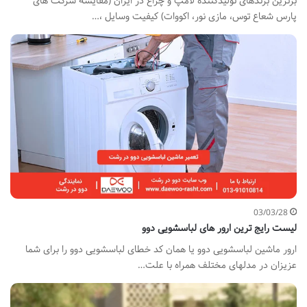
برترین برندهای تولیدکننده لامپ و چراغ در ایران (مقایسه شرکت های
پارس شعاع توس، مازی نور، اکووات) کیفیت وسایل ،…
03/03/28
لیست رایج ترین ارور های لباسشویی دوو
ارور ماشین لباسشویی دوو یا همان کد خطای لباسشویی دوو را برای شما
عزیزان در مدلهای مختلف همراه با علت…