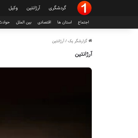
گردشگری
آرژانتین
وکیل
اجتماع
استان ها
اقتصادی
بین الملل
حوادث 
گزارشگر یک
/
آرژانتین
آرژانتین