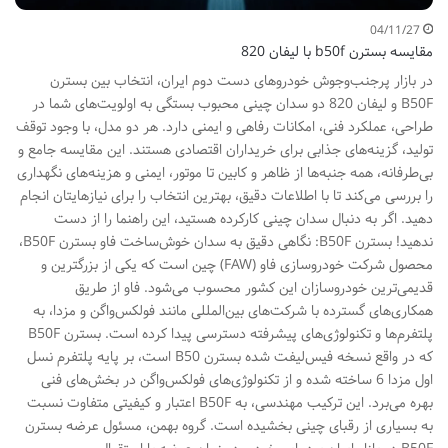
04/11/27
مقایسه بسترن b50f با لیفان 820
در بازار پرجنب‌وجوش خودروهای دست دوم ایران، انتخاب بین بسترن
B50F و لیفان 820 دو سدان چینی محبوب بستگی به اولویت‌های شما در
طراحی، عملکرد فنی، امکانات رفاهی و ایمنی دارد. هر دو مدل، با وجود توقف
تولید، گزینه‌های جذابی برای خریداران اقتصادی هستند. این مقایسه جامع و
بی‌طرفانه، همه جنبه‌ها از ظاهر و کابین تا موتور، ایمنی و هزینه‌های نگهداری
را بررسی می‌کند تا با اطلاعات دقیق، بهترین انتخاب را برای نیازهایتان انجام
دهید. اگر به دنبال سدان چینی کارکرده هستید، این راهنما را از دست
ندهید! بسترن B50F: نگاهی دقیق به سدان خوش‌ساخت فاو بسترن B50F،
محصول شرکت خودروسازی فاو (FAW) چین است که یکی از بزرگترین و
قدیمی‌ترین خودروسازان این کشور محسوب می‌شود. فاو از طریق
همکاری‌های گسترده با شرکت‌های بین‌المللی مانند فولکس‌واگن و مزدا، به
پلتفرم‌ها و تکنولوژی‌های پیشرفته دسترسی پیدا کرده است. بسترن B50F
که در واقع نسخه فیس‌لیفت شده بسترن B50 است، بر پایه پلتفرم نسل
اول مزدا 6 ساخته شده و از تکنولوژی‌های فولکس‌واگن در بخش‌های فنی
بهره می‌برد. این ترکیب مهندسی، به B50F اعتبار و کیفیتی متفاوت نسبت
به بسیاری از رقبای چینی بخشیده است. گروه بهمن، مسئول عرضه بسترن