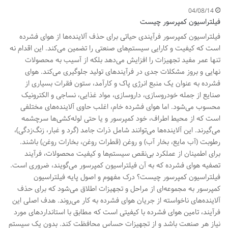
04/08/14
فیلتراسیون کمپرسور چیست
فیلتراسیون کمپرسور فرآیندی حیاتی برای حذف آلاینده‌ها از هوای فشرده
است که کیفیت و کارایی سیستم‌های صنعتی را تضمین می‌کند. این اقدام نه
تنها عمر مفید تجهیزات را افزایش می‌دهد بلکه از آسیب به محصولات
نهایی و بروز مشکلات جدی در فرآیندهای تولید جلوگیری می‌کند. هوای
فشرده به عنوان یک منبع انرژی پاک و کارآمد، ستون فقرات بسیاری از
صنایع از جمله خودروسازی، داروسازی، مواد غذایی، نساجی و الکترونیک
محسوب می‌شود. اما هوای فشرده خام، اغلب حاوی آلاینده‌های مختلفی
است که از محیط اطراف، خود کمپرسور و یا حتی لوله‌کشی‌ها سرچشمه
می‌گیرند. این آلاینده‌ها می‌توانند شامل ذرات جامد (گرد و غبار، زنگ‌زدگی)،
رطوبت (آب مایع، بخار آب) و روغن (قطرات روغن، بخارات روغن) باشند.
برای اطمینان از عملکرد بی‌نقص سیستم‌ها و کیفیت محصولات، فرآیند
تصفیه هوای فشرده که به آن فیلتراسیون کمپرسور می‌گویند، ضروری است.
فیلتراسیون کمپرسور چیست؟ درک مفهوم و اصول پایه فیلتراسیون
کمپرسور به مجموعه‌ای از مراحل و تجهیزات اطلاق می‌شود که برای حذف
آلاینده‌های ناخواسته از جریان هوای فشرده به کار می‌روند. هدف اصلی این
فرآیند، تامین هوای فشرده با کیفیتی است که مطابق با استانداردهای مورد
نیاز هر صنعت باشد و از تجهیزات حساس محافظت کند. بدون یک سیستم