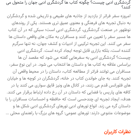
گردشگری ادبی چیست؟ چگونه کتاب ها گردشگری ادبی جهان را متحول می
کنند؟
امروزه سفر فراتر از بازدید از جاذبه های طبیعی و تاریخی شده و گردشگران
به دنبال تجربه های فرهنگی و معنوی عمیق تری هستند. یکی از روندهای
نوظهور در صنعت گردشگری، گردشگری ادبی است؛ سبکی که در آن کتاب
ها مسیر سفر را تعیین می کنند و مسافران به مکان های واقعی داستان ها
سفر می کنند. این تجربه ترکیبی از ادبیات و کشف جهان، نه تنها سرگرم
کننده است، بلکه بازاری قابل توجه ایجاد کرده است. گردشگری ادبی
چیست؟ گردشگری ادبی به سفرهایی گفته می شود که مقصد آن ها
براساس علاقه به کتاب ها و داستان ها انتخاب می شود. در این نوع سفر،
مسافران می توانند فراتر از مطالعه کتاب، داستان را در محیط واقعی آن
تجربه کنند. به جای خواندن کتاب در خانه، گردشگران در کوچه ها و خیابان
های فلورانس قدم می زنند، در کانال های ونیز قایق سواری می کنند یا در
کافه های پاریس با فضایی که داستان در آن رخ داده ارتباط برقرار می کنند.
هدف، ایجاد تجربه ای چندحسی است که حافظه و احساسات مسافران را با
داستان گره می زند. انواع تورهای ادبی تورهای گردشگری ادبی شکل ها و
موضوعات متنوعی دارند: تورهای عمومی: گروه های بزرگ با راهنمای محلی …
نظرات کاربران