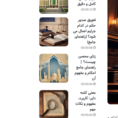
کامل و دقیق
05/05/10
تعویق صدور
حکم در کدام
جرایم اعمال می
شود؟ (راهنمای
جامع)
05/05/06
زنای محصن
چیست؟ |
راهنمای جامع
احکام و مفهوم
آن
05/05/04
معنی کلمه
دایر: کاربرد،
مفهوم و نکات
مهم
05/05/04
دله و