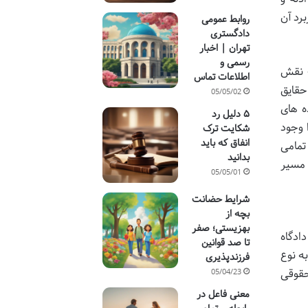
رد آن
روابط عمومی
دادگستری
تهران | اخبار
رسمی و
ب نقش
اطلاعات تماس
 حقایق
05/05/02
ه های
۵ دلیل رد
 وجود
شکایت ترک
انفاق که باید
تمامی
بدانید
 مسیر
05/05/01
شرایط حضانت
بچه از
بهزیستی؛ صفر
ادگاه
تا صد قوانین
ه نوع
فرزندپذیری
حقوقی
05/04/23
معنی فاعل در