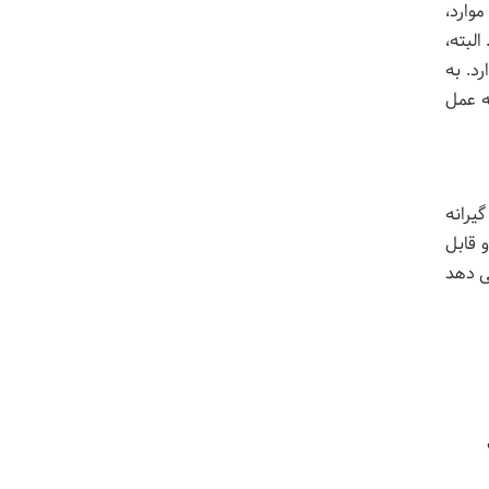
وارد،
لبته،
د. به
ه عمل
یرانه
 قابل
شکیل می دهد