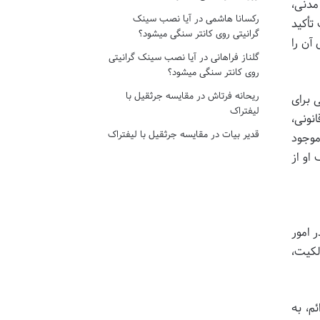
مدنی،
رکسانا هاشمی
در
آیا نصب سینک
 تأکید
گرانیتی روی کانتر سنگی میشود؟
آن را
گلناز فراهانی
در
آیا نصب سینک گرانیتی
روی کانتر سنگی میشود؟
ریحانه فرتاش
در
مقایسه جرثقیل با
 برای
لیفتراک
نونی،
قدیر بیات
در
مقایسه جرثقیل با لیفتراک
موجود
 او از
 امور
لکیت،
م، به