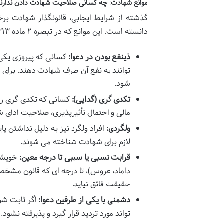
موانع شهادت: چه کسانی صلاحیت شهادت دادن ندارن
گذشته از شرایط ایجابی، قانونگذار شهادت برخی
دانسته است. این موانع که در تبصره ۲ ماده ۱۳۱۳ و سایر قوانین آمده اند، به شرح زیر است:
ذینفع بودن در دعوا:
کسانی که پیروزی یکی ا
توانند به نفع آن طرف شهادت دهند. برای 
شود.
تکدی گری (گدایی):
کسانی که تکدی گری را ب
مالی و احتمال تأثیرپذیری، صلاحیت ادای شه
ولگردی:
افراد ولگرد نیز به دلیل نداشتن پا
لازم برای شهادت شناخته می شوند.
قرابت نسبی یا سببی تا درجه معین:
خویشاو
داماد، عروس)، تا درجه ای که قانون مشخص
حقیقت فائق نیاید.
دشمنی با یکی از طرفین دعوا:
اگر ثابت شود
تواند مورد تردید قرار گیرد و پذیرفته نشود.