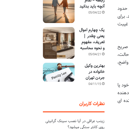
رابطه – تمام
آنچه باید بدانید
 حدود
05/04/22
 برای
 غیبت
یک چهارم اموال
یعنی چقدر |
تعریف، مفهوم
 صریح
و نحوه محاسبه
حالت،
05/04/21
واضح،
بهترین وکیل
خانواده در
جردن تهران
04/11/15
ود یا
دهنده
ده ای
نظرات کاربران
زینب عراقی
در
آیا نصب سینک گرانیتی
روی کانتر سنگی میشود؟