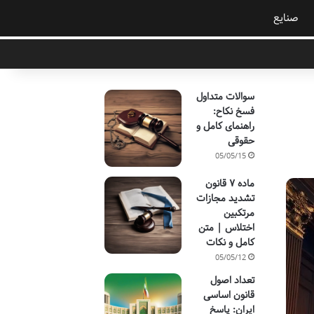
صنایع
سوالات متداول
فسخ نکاح:
راهنمای کامل و
حقوقی
05/05/15
ماده ۷ قانون
تشدید مجازات
مرتکبین
اختلاس | متن
کامل و نکات
05/05/12
تعداد اصول
قانون اساسی
ایران: پاسخ