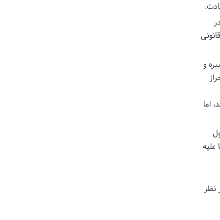
ادت.
ر
انونی
ره و
راز
، اما
ول
 علیه
 نظر