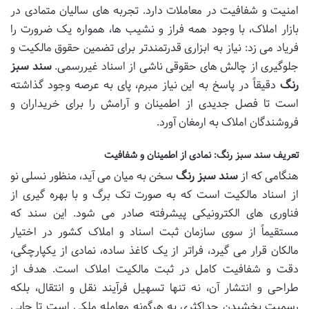
امنیت و شفافیت در معاملات دارد. تجربه های سالیان متمادی در
بازار املاک، با وجود همه فراز و نشیب ها، همواره یک ضرورت را
فریاد می زد: نیاز به ابزاری قدرتمندتر برای تضمین حقوق مالکیت و
جلوگیری از چالش های حقوقی ناشی از اسناد غیررسمی.
سند سبز
رنگ
دقیقاً در پاسخ به این نیاز مبرم، پای به عرصه وجود گذاشته
است تا فصل جدیدی از اطمینان و آرامش را برای خریداران و
فروشندگان املاک به ارمغان آورد.
تعریف سند سبز رنگ: نمادی از اطمینان و شفافیت
هنگامی که از
سند سبز رنگ
سخن به میان می آید، منظور نسلی نو
از اسناد مالکیت است که به صورت تک برگ و با بهره گیری از
فناوری های الکترونیکی پیشرفته صادر می شود. این سند که
مستقیماً از سوی سازمان ثبت اسناد و املاک کشور در اختیار
مالکان قرار می گیرد، فراتر از یک کاغذ ساده، نمادی از یکپارچگی،
دقت و شفافیت کامل در ثبت مالکیت املاک است. هدف از
طراحی و انتشار آن، نه تنها تسهیل فرآیند نقل و انتقال، بلکه
رسمیت بخشیدن حداکثری به هرگونه معامله ملکی است تا جایی