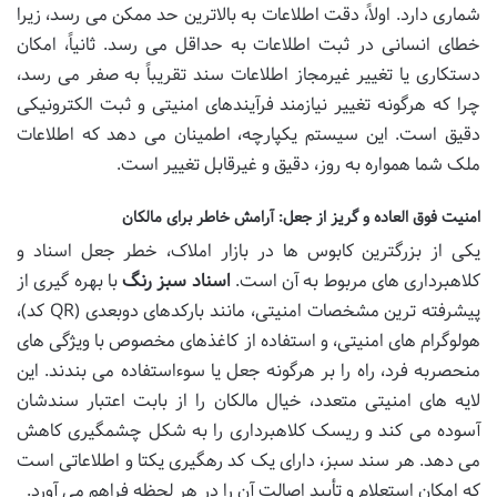
شماری دارد. اولاً، دقت اطلاعات به بالاترین حد ممکن می رسد، زیرا
خطای انسانی در ثبت اطلاعات به حداقل می رسد. ثانیاً، امکان
دستکاری یا تغییر غیرمجاز اطلاعات سند تقریباً به صفر می رسد،
چرا که هرگونه تغییر نیازمند فرآیندهای امنیتی و ثبت الکترونیکی
دقیق است. این سیستم یکپارچه، اطمینان می دهد که اطلاعات
ملک شما همواره به روز، دقیق و غیرقابل تغییر است.
امنیت فوق العاده و گریز از جعل: آرامش خاطر برای مالکان
یکی از بزرگترین کابوس ها در بازار املاک، خطر جعل اسناد و
کلاهبرداری های مربوط به آن است.
اسناد سبز رنگ
با بهره گیری از
پیشرفته ترین مشخصات امنیتی، مانند بارکدهای دوبعدی (QR کد)،
هولوگرام های امنیتی، و استفاده از کاغذهای مخصوص با ویژگی های
منحصربه فرد، راه را بر هرگونه جعل یا سوءاستفاده می بندند. این
لایه های امنیتی متعدد، خیال مالکان را از بابت اعتبار سندشان
آسوده می کند و ریسک کلاهبرداری را به شکل چشمگیری کاهش
می دهد. هر سند سبز، دارای یک کد رهگیری یکتا و اطلاعاتی است
که امکان استعلام و تأیید اصالت آن را در هر لحظه فراهم می آورد.