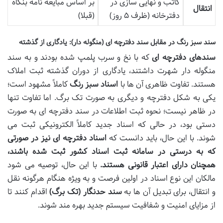
کاتب و نهایی سازی در
بر اساس مبایعه نامه بنگاه
انتقال
دفترخانه (ظرف ۵ روز)
(قبلا)
سند سبز رنگ در مقابل سند دفترچه ای (منگوله دار): یادگاری از گذشته
سندهای دفترچه ای
که با نخ و سرب پلمپ شده بودند و به سند
منگوله دار شهرت داشتند، یادگاری از دوران گذشته ثبت املاک
هستند. تفاوت ظاهری آن ها با
اسناد سبز رنگ
کاملاً مشهود است؛
یکی به شکل دفترچه و دیگری به صورت تک برگ. اما تفاوت تنها
در ظاهر نیست؛ نحوه ثبت اطلاعات در سند دفترچه ای به صورت
دستی بود، در حالی که اسناد جدید کاملاً الکترونیکی ثبت می
شوند. با این حال، باید دانست که
اسناد دفترچه ای نیز در صورتی
که به درستی در سامانه ثبت اسناد کشور ثبت شده باشند،
همچنان دارای اعتبار قانونی هستند.
با این حال، توصیه می شود
مالکان این نوع اسناد در اولین فرصت و به ویژه هنگام هرگونه نقل
و انتقال، برای تبدیل آن ها به
سند حدنگار (تک برگ)
اقدام کنند تا
از مزایای امنیت و شفافیت سیستم جدید بهره مند شوند.