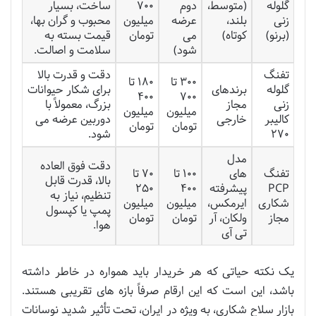
گلوله
(متوسط،
دوم
۷۰۰
ساخت، بسیار
زنی
بلند،
عرضه
میلیون
محبوب و گران بها،
(برنو)
کوتاه)
می
تومان
قیمت بسته به
شود)
سلامت و اصالت.
تفنگ
دقت و قدرت بالا
۳۰۰ تا
۱۸۰ تا
گلوله
برندهای
برای شکار حیوانات
۴۰۰
۷۰۰
زنی
مجاز
بزرگ، معمولاً با
میلیون
میلیون
کالیبر
خارجی
دوربین عرضه می
تومان
تومان
۲۷۰
شود.
مدل
دقت فوق العاده
تفنگ
های
۱۰۰ تا
۷۰ تا
بالا، قدرت قابل
PCP
پیشرفته
۴۰۰
۲۵۰
تنظیم، نیاز به
شکاری
ایرمکس،
میلیون
میلیون
پمپ یا کپسول
مجاز
ولکان، آر
تومان
تومان
هوا.
تی آی
یک نکته حیاتی که هر خریدار باید همواره در خاطر داشته
باشد، این است که این ارقام صرفاً بازه های تقریبی هستند.
بازار سلاح شکاری، به ویژه در ایران، تحت تأثیر شدید نوسانات