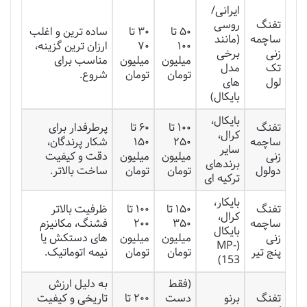
ایرانی/
تفنگ
روسی
۵۰ تا
۳۰ تا
ساده ترین و اغلب
ساچمه
(مانند
۱۰۰
۷۰
ارزان ترین گزینه،
زنی
برخی
میلیون
میلیون
مناسب برای
تک
مدل
تومان
تومان
شروع.
لول
های
بایکال)
بایکال،
تفنگ
۱۰۰ تا
۶۰ تا
پرطرفدار برای
کرال،
ساچمه
۲۵۰
۱۵۰
شکار پرندگان،
سایر
زنی
میلیون
میلیون
دقت و کیفیت
برندهای
دولول
تومان
تومان
ساخت بالاتر.
ترکیه ای
بایکار،
تفنگ
۱۵۰ تا
۱۰۰ تا
ظرفیت بالاتر
کرال،
ساچمه
۳۵۰
۲۰۰
فشنگ، مکانیزم
بایکال
زنی
میلیون
میلیون
های دستکش یا
(MP-
پنج تیر
تومان
تومان
نیمه اتوماتیک.
153)
(فقط
به دلیل ارزش
تفنگ
برنو
دست
۲۰۰ تا
تاریخی و کیفیت