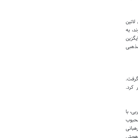
لاتین
د، به
یگزین
مذهبی
 گرفت.
 کرد.
ی، با
محبوب
هبانی
هویتی