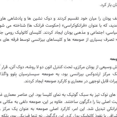
ن باز کرد.
یونان را میان خود تقسیم کردند و دوک نشین ها و پادشاهی های 
ید، که با عنوان «فرانکوکراسی» (حکومت فرانک ها) شناخته می شون
یاسی، اجتماعی و مذهبی یونان ایجاد کردند. کلیسای کاتولیک رومی جا
 تصرف بسیاری از صومعه ها و کلیساهای بیزانسی توسط فرقه های 
ومعه
مراه بخش وسیعی از یونان مرکزی، تحت کنترل اتون دو لا روشه، دوک آتن، قرار
ک مرکز ارتدوکس بیزانسی بود، به صومعه سیسترسیان بِلوو واگذار
رات قابل توجهی در معماری و کارکرد صومعه ایجاد کردند.
ای نوک تیز به سبک گوتیک به نمای کلیسا بود. این عناصر معماری غرب
اصلی بنا را دگرگون ساختند. علاوه بر این، صومعه دلفی به مکانی 
رانکی تبدیل شد. این امر، کارکرد اصلی صومعه به عنوان یک مرکز ر
رافی با نفوذ کاتولیک بدل کرد. این دگرگونی نه تنها فیزیکی بود، بلکه 