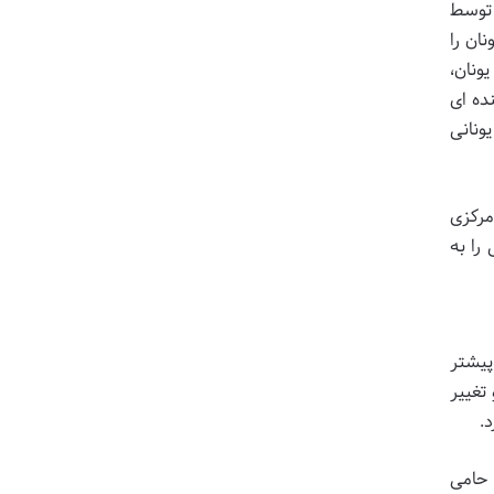
 دوم قرن پانزدهم میلادی، امپراتوری عثمانی به اوج قدرت خود رسیده بود. پس از فتح قسطنطنیه در سال ۱۴۵۳ توسط
ان را
ونان،
ده ای
ونانی
ان مرکزی
را به
که پیشتر
تغییر
د.
 حامی