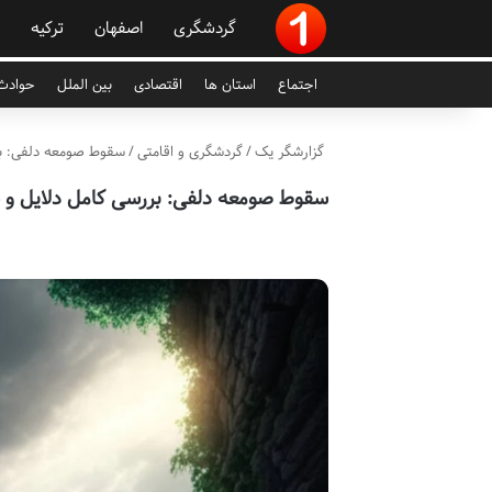
گردشگری
اصفهان
ترکیه
اجتماع
استان ها
اقتصادی
بین الملل
حوادث 
گزارشگر یک
/
گردشگری و اقامتی
/
سقوط صومعه دلفی: بر
سقوط صومعه دلفی: بررسی کامل دلایل و س