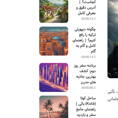
کجاست؟ |
آدرس دقیق و
معرفی کامل
05/05/15
چگونه دیپورتی
ترکیه را رفع
کنیم؟ | راهنمای
کامل و گام به
گام
05/05/13
برنامه سفر روز
دوم: کشف
بهترین جاذبه
های مدرن
05/05/08
تأثیر
ساحل کوتا
ثمانی
(Kuta) بالی |
راهنمای جامع
سفر و بازدید