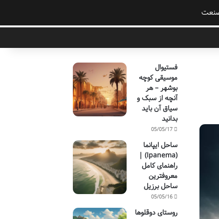
نعت
فستیوال
موسیقی کوچه
بوشهر – هر
آنچه از سبک و
سیاق آن باید
بدانید
05/05/17
ساحل ایپانما
(Ipanema) |
راهنمای کامل
معروفترین
ساحل برزیل
05/05/16
روستای دوقلوها