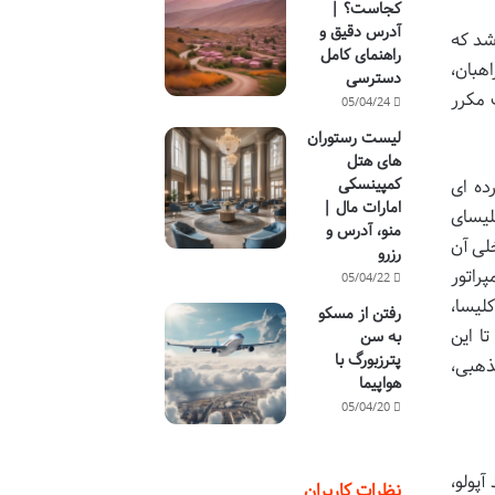
کجاست؟ |
آدرس دقیق و
شد که
راهنمای کامل
هبان،
دسترسی
 مکرر
05/04/24
لیست رستوران
های هتل
کمپینسکی
ده ای
امارات مال |
لیسای
منو، آدرس و
لی آن
رزرو
راتور
05/04/22
لیسا،
رفتن از مسکو
ا این
به سن
پترزبورگ با
ذهبی،
هواپیما
05/04/20
پولو،
نظرات کاربران