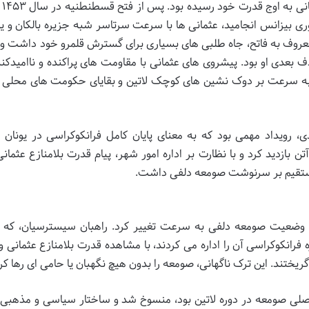
در نیمه
ی بیزانس انجامید، عثمانی ها با سرعت سرتاسر شبه جزیره بالکان و یون
وف به فاتح، جاه طلبی های بسیاری برای گسترش قلمرو خود داشت و ی
عدی او بود. پیشروی های عثمانی با مقاومت های پراکنده و ناامیدکنن
ها به سرعت بر دوک نشین های کوچک لاتین و بقایای حکومت های محلی ی
توسط عثمانی ها در سال ۱۴۵۸ میلادی، رویداد مهمی بود که به معنای پایان کامل فرانکوکراسی در یون
زدید کرد و با نظارت بر اداره امور شهر، پیام قدرت بلامنازع عثمانی 
 مستقیم بر سرنوشت صومعه دلفی داشت.
ا ورود ترکان عثمانی و فتح آتن در سال ۱۴۵۸، وضعیت صومعه دلفی به سرعت تغییر کرد. راهبان سیسترسیان، 
رانکوکراسی آن را اداره می کردند، با مشاهده قدرت بلامنازع عثمانی و 
ریختند. این ترک ناگهانی، صومعه را بدون هیچ نگهبان یا حامی ای رها کر
اصلی صومعه در دوره لاتین بود، منسوخ شد و ساختار سیاسی و مذهبی