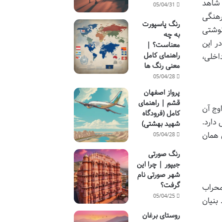
 شاهد
05/04/31
رهنگی
رنگ پاسپورت
نوشتی
به چه
ر این
معناست؟ |
راهنمای کامل
اخلی،
معنی رنگ ها
05/04/28
پرواز اصفهان
قشم | راهنمای
وج آن
کامل (فرودگاه
دارد.
شهید بهشتی)
 همان
05/04/28
رنگ صورتی
جیپور | چرا این
شهر صورتی نام
گرفت؟
محراب
05/04/25
 بنیان
روستای برغان