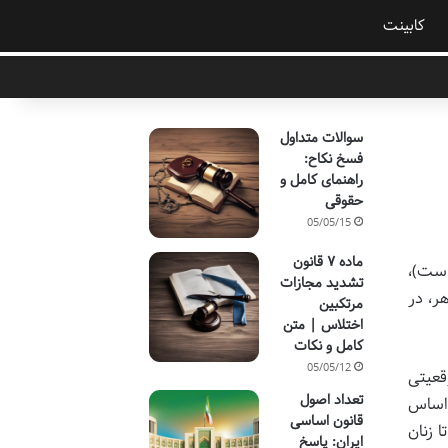
کابینت
سوالات متداول
فسخ نکاح:
راهنمای کامل و
حقوقی
05/05/15
ماده ۷ قانون
است)،
تشدید مجازات
ر، در
مرتکبین
اختلاس | متن
کامل و نکات
05/05/12
قعیتی
تعداد اصول
 اساس
قانون اساسی
 زنان
ایران: پاسخ