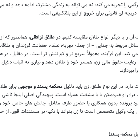
گمی را تجربه می کند؛ نه می تواند به زندگی مشترک ادامه دهد و نه می 
 دریچه ای قانونی برای خروج از این بلاتکلیفی است.
آن را با دیگر انواع طلاق مقایسه کنیم. در
طلاق توافقی
، همانطور که از
ئل مربوط به جدایی – از جمله مهریه، نفقه، حضانت فرزندان و ملاقات
د می کند. این فرآیند، معمولاً سریع تر و کم تنش تر است. در مقابل، در
طل
با رعایت حقوق مالی زن، همسر خود را طلاق دهد و نیازی به اثبات دلایل
 بپردازد.
 دارد. در این نوع طلاق، زن باید دلایل
محکمه پسند و موجهی
برای طلاق
ک برای او غیرممکن یا با مشقت همراه است. پیچیدگی اصلی اینجا ناشی ا
شبرد پرونده بدون همکاری یا حضور طرف مقابل، چالش های خاص خود را 
ی یک وکیل متخصص است تا زن بتواند با تکیه بر مستندات قوی، از ح
ایل محکمه پسند)