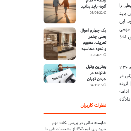
رابطه – تمام
طی را
آنچه باید بدانید
 باید
05/04/22
. این
 مهمی
یک چهارم اموال
ی اخذ
یعنی چقدر |
تعریف، مفهوم
و نحوه محاسبه
05/04/21
بهترین وکیل
«عسر و حرج» یکی از رایج ترین و مهم ترین دلایلی است که زن می تواند برای درخواست طلاق به آن استناد کند. ماده ۱۱۳۰
خانواده در
نی در
جردن تهران
آزرده
04/11/15
ادامه
ادگاه
نظرات کاربران
شایسته طالبی
در
بررسی نکات مهم
خرید ورق فوم EVA؛ از مشخصات فنی تا