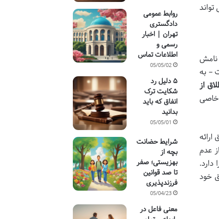
تواند
روابط عمومی
دادگستری
تهران | اخبار
رسمی و
اطلاعات تماس
 نامش
05/05/02
 – به
۵ دلیل رد
اق از
شکایت ترک
 خاصی
انفاق که باید
بدانید
05/05/01
 ارائه
شرایط حضانت
ز عدم
بچه از
بهزیستی؛ صفر
دارد.
تا صد قوانین
ق خود
فرزندپذیری
05/04/23
معنی فاعل در