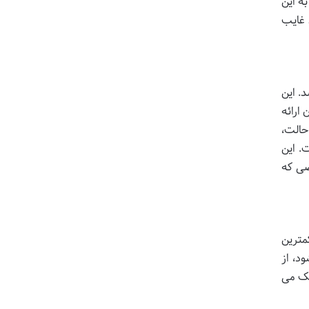
به این
 غایب
. این
ارائه
حالت،
. این
صی که
مترین
د، از
مک می