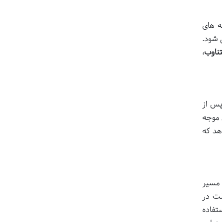
ه های
 شود.
،
پس از
ل موجه
هد که
ر مسیر
لت در
تفاده