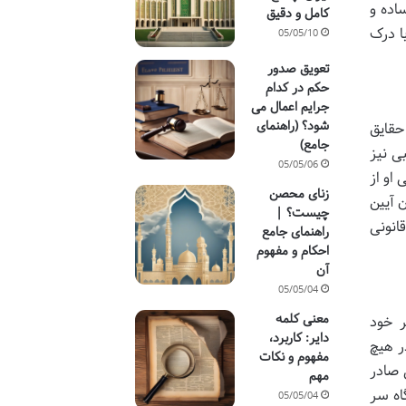
اده و
کامل و دقیق
ا درک
05/05/10
تعویق صدور
حکم در کدام
جرایم اعمال می
شود؟ (راهنمای
حقایق
جامع)
ی نیز
05/05/06
او از
زنای محصن
 سوی دادگاه صادر می شود، «رأی غیابی» نام دارد. ماده ۶۸ قانون آیین
چیست؟ |
انونی
راهنمای جامع
احکام و مفهوم
آن
05/05/04
معنی کلمه
ر خود
دایر: کاربرد،
ر هیچ
مفهوم و نکات
 صادر
مهم
اه سر
05/05/04