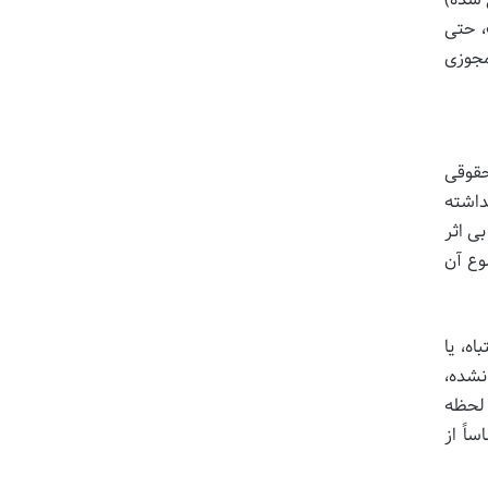
، حتی
مجوزی
حقوقی
داشته
ون بی اثر
وع آن
ه، یا
 نشده،
 لحظه
ساً از