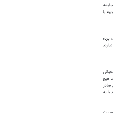
جامعه
هه با
، پرده
دارند
خوانی
د هیچ
 صادر
 یا به
میمات