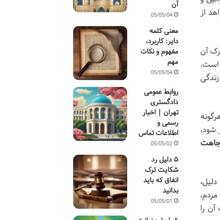
آن
هد از
05/05/04
معنی کلمه
دایر: کاربرد،
رک آن
مفهوم و نکات
مهم
است.
05/05/04
زندگی
روابط عمومی
دادگستری
تهران | اخبار
رگونه
رسمی و
 شود،
اطلاعات تماس
جاهت
05/05/02
۵ دلیل رد
شکایت ترک
انفاق که باید
دلیل،
بدانید
مردم،
05/05/01
آن را