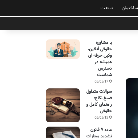
ساختمان
صنعت
با مشاوره
حقوقی آنلاین،
وکیل حرفه ای
همیشه در
دسترس
شماست
05/05/17
سوالات متداول
فسخ نکاح:
راهنمای کامل و
حقوقی
05/05/15
ماده ۷ قانون
تشدید مجازات