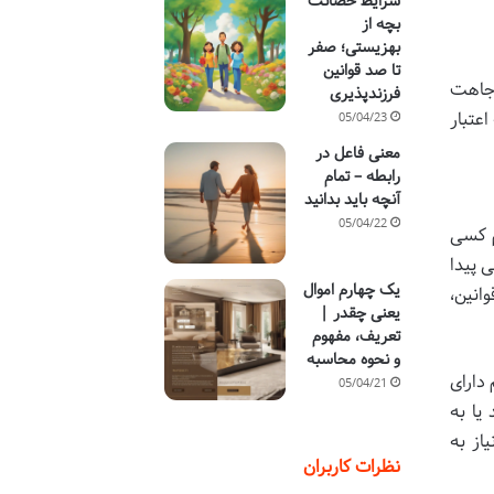
شرایط حضانت
بچه از
بهزیستی؛ صفر
تا صد قوانین
وجاهت
فرزندپذیری
عتبار
05/04/23
معنی فاعل در
رابطه – تمام
آنچه باید بدانید
05/04/22
م کسی
 پیدا
یک چهارم اموال
انین،
یعنی چقدر |
تعریف، مفهوم
و نحوه محاسبه
 دارای
05/04/21
یا به
از به
نظرات کاربران