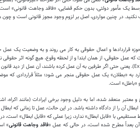
سط یک مأمور دولتی، بدون حکم قضایی، «فاقد وجاهت قانونی» است
یف نکنید. در چنین مواردی، اصل بر لزوم وجود مجوز قانونی است و چون 
وزه قراردادها و اعمال حقوقی به کار می روند و به وضعیت یک عمل 
ت که عمل حقوقی، از همان ابتدا و از لحظه وقوع، هیچ گونه اثر حقوقی ن
و قانون هرگز آن را معتبر نشناخته است (Ex Tunc). یعنی حتی اگر طرفین به آن عمل کرده باشند، آن عمل از دید قان
ارد به «بطلان» یک عمل حقوقی منجر می شود؛ مثلاً قراردادی که موض
 و «باطل» است.
 معتبر منعقد شده، اما به دلیل وجود برخی ایرادات (مانند اکراه، اشتبا
بطال آن را از دادگاه داشته باشد. در این حالت، عمل تا زمانی که ابطال
باط مستقیمی با «قابل ابطال» ندارد، زیرا عملی که «قابل ابطال» است، در
د آن بعداً مطرح شده است، در حالی که عمل «
فاقد وجاهت قانونی
» اسا