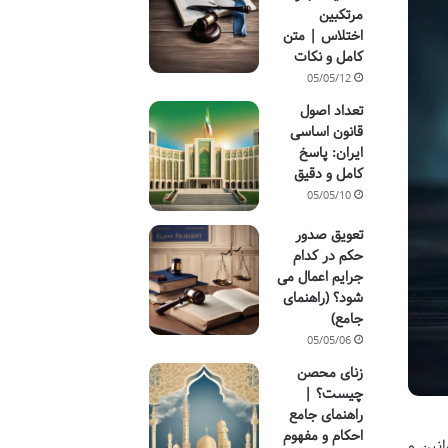
مرتکبین
اختلاس | متن
کامل و نکات
05/05/12
تعداد اصول
قانون اساسی
ایران: پاسخ
کامل و دقیق
05/05/10
تعویق صدور
حکم در کدام
جرایم اعمال می
شود؟ (راهنمای
جامع)
05/05/06
زنای محصن
چیست؟ |
راهنمای جامع
احکام و مفهوم
نین و