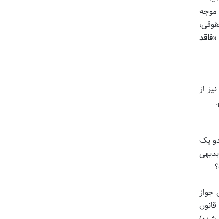
 موجه
حقوقی،
«
فاقد
نیز از
.
دو یک
بدیهی
؟
 جواز
قانون
 شده)