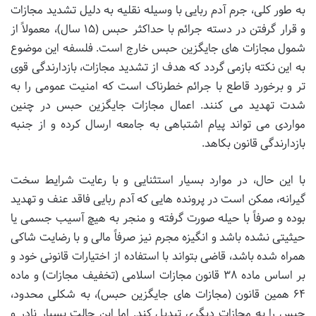
به طور کلی، جرم آدم ربایی با وسیله نقلیه به دلیل تشدید مجازات
و قرار گرفتن در دسته جرائم با حداکثر حبس (۱۵ سال)، معمولاً از
شمول مجازات های جایگزین حبس خارج است. فلسفه این موضوع
به این نکته بازمی گردد که هدف از تشدید مجازات، بازدارندگی قوی
تر و برخورد قاطع با جرائم خطرناک است که امنیت عمومی را به
شدت تهدید می کنند. اعمال مجازات جایگزین حبس در چنین
مواردی می تواند پیام اشتباهی به جامعه ارسال کرده و از جنبه
بازدارندگی قانون بکاهد.
با این حال، در موارد بسیار استثنایی و با رعایت شرایط سخت
گیرانه، ممکن است در پرونده هایی که آدم ربایی فاقد عنف و تهدید
بوده و صرفاً با حیله صورت گرفته و منجر به هیچ آسیب جسمی یا
حیثیتی نشده باشد و انگیزه مجرم نیز صرفاً مالی و با رضایت شاکی
همراه شده باشد، قاضی بتواند با استفاده از اختیارات قانونی خود و
بر اساس ماده ۳۸ قانون مجازات اسلامی (تخفیف مجازات) و ماده
۶۴ همین قانون (مجازات های جایگزین حبس)، به شکلی محدود،
حبس را به مجازات دیگری تبدیل کند. اما این حالت بسیار نادر و