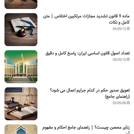
ماده ۷ قانون تشدید مجازات مرتکبین اختلاس | متن
کامل و نکات
05/05/12
تعداد اصول قانون اساسی ایران: پاسخ کامل و دقیق
05/05/10
تعویق صدور حکم در کدام جرایم اعمال می شود؟
(راهنمای جامع)
05/05/06
زنای محصن چیست؟ | راهنمای جامع احکام و مفهوم
آن