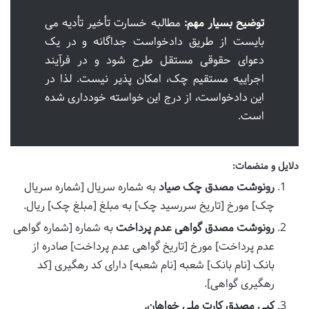
توضیح بسیار مهم:
مطالبه خسارت تأخیر تأدیه می
بایست از طریق دادخواست جداگانه و در یک
دعوای حقوقی مستقل طرح شود و در فرآیند
اجراییه مستقیم چک، امکان پذیر نیست. لذا در
این دادخواست، از درج این خواسته خودداری شده
است.
دلایل و منضمات:
رونوشت مصدق چک صیاد
به شماره سریال [شماره سریال
چک] مورخ [تاریخ سررسید چک] به مبلغ [مبلغ چک] ریال.
رونوشت مصدق گواهی عدم پرداخت
به شماره [شماره گواهی
عدم پرداخت] مورخ [تاریخ گواهی عدم پرداخت] صادره از
بانک [نام بانک] شعبه [نام شعبه] دارای کد رهگیری [کد
رهگیری گواهی].
کپی مصدق کارت ملی خواهان.