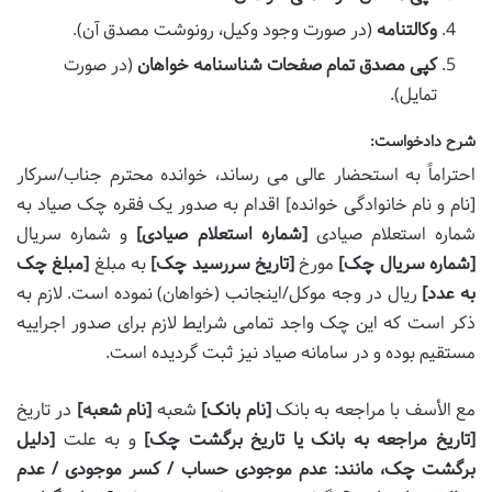
وکالتنامه
(در صورت وجود وکیل، رونوشت مصدق آن).
کپی مصدق تمام صفحات شناسنامه خواهان
(در صورت
تمایل).
شرح دادخواست:
احتراماً به استحضار عالی می رساند، خوانده محترم جناب/سرکار
[نام و نام خانوادگی خوانده] اقدام به صدور یک فقره چک صیاد به
شماره استعلام صیادی
[شماره استعلام صیادی]
و شماره سریال
[شماره سریال چک]
مورخ
[تاریخ سررسید چک]
به مبلغ
[مبلغ چک
به عدد]
ریال در وجه موکل/اینجانب (خواهان) نموده است. لازم به
ذکر است که این چک واجد تمامی شرایط لازم برای صدور اجراییه
مستقیم بوده و در سامانه صیاد نیز ثبت گردیده است.
مع الأسف با مراجعه به بانک
[نام بانک]
شعبه
[نام شعبه]
در تاریخ
[تاریخ مراجعه به بانک یا تاریخ برگشت چک]
و به علت
[دلیل
برگشت چک، مانند: عدم موجودی حساب / کسر موجودی / عدم