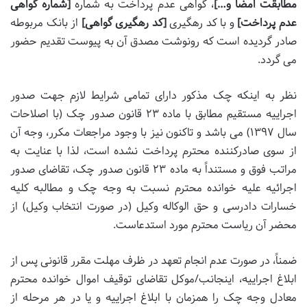
مطابقت امضا و…]
، گواهی عدم پرداخت به شماره
[شماره گواهی
عدم پرداخت]
و با کد رهگیری
[کد رهگیری گواهی]
از بانک مربوطه
صادر گردیده است که رونوشت مصدق آن به پیوست تقدیم حضور
می گردد.
نظر به اینکه چک مذکور دارای تمامی شرایط لازم جهت صدور
اجراییه مستقیم مطابق با ماده ۲۳ قانون صدور چک (با اصلاحات
سال ۱۳۹۷) می باشد و تاکنون نیز با وجود مراجعات مکرر، وجه آن
از سوی صادرکننده محترم پرداخت نشده است، لذا با عنایت به
مراتب فوق و مستنداً به ماده ۲۳ قانون صدور چک، تقاضای صدور
اجرائیه علیه خوانده محترم نسبت به وجه چک و مطالبه کلیه
خسارات دادرسی و حق الوکاله وکیل (در صورت انتخاب وکیل) از
محضر آن ریاست محترم مورد استدعاست.
ضمناً، در صورت عدم انجام تعهد در ظرف مهلت مقرر قانونی پس از
ابلاغ اجراییه، اینجانب/موکل تقاضای توقیف اموال خوانده محترم
معادل وجه چک را همزمان با ابلاغ اجراییه و یا در هر مرحله از