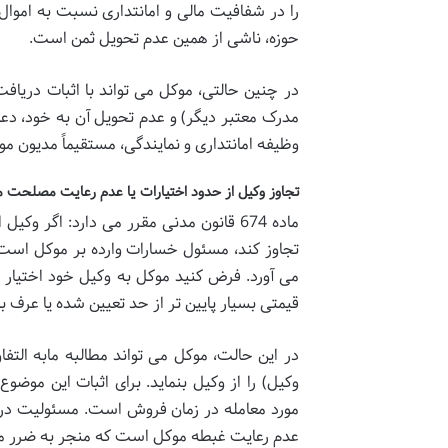
را در شفافیت مالی و امانتداری نسبت به اموال
حوزه، ناشی از همین عدم تحویل ثمن است.
در چنین حالتی، موکل می تواند با اثبات دریافت 
مدرک معتبر دیگر) و عدم تحویل آن به خود، دعوا
وظیفه امانتداری و نمایندگی، مستقیماً مدیون م
تجاوز وکیل از حدود اختیارات یا عدم رعایت مصلحت موکل (ماده ۶۷۴
ماده 674 قانون مدنی مقرر می دارد: اگر وک
تجاوز کند، مسئول خسارات وارده بر موکل است. 
می آورد. فرض کنید موکل به وکیل خود اختیار
قیمتی بسیار پایین تر از حد تعیین شده یا عرف ب
در این حالت، موکل می تواند مطالبه
مابه التف
وکیل) را از وکیل بنماید. برای اثبات این موضو
مورد معامله در زمان فروش است. مسئولیت در ا
عدم رعایت غبطه موکل
است که منجر به ضرر ما