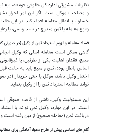
نظریات مشورتی اداره کل حقوقی قوه قضاییه نیز
و مصلحت موکل است. اگر این امر احراز نشو
خسارت یا ابطال معامله اقدام کند. در این حالت
وقوع معامله یا ثمن مندرج در سند رسمی، با رع
فساد معامله و لزوم استرداد ثمن از وکیل (در صورتی که
گاهی ممکن است
معامله اصلی
که وکیل انجام 
مبیع،
فقدان اهلیت
یکی از طرفین، یا
غیرقانونی
اساس باطل بوده،
ثمن و مبیع
باید به حالت قبل ا
اختیار وکیل باشد، موکل یا حتی خریدار (در صو
تواند مطالبه استرداد ثمن را از وکیل بنماید.
این مسئولیت وکیل، ناشی از
قاعده حقوقی استر
است. در این موارد، وکیل نمی تواند با استناد
دریافت ثمن (معامله صحیح) از بین رفته است و 
گام های اساسی پیش از طرح دعوا: آمادگی برای مطالبه