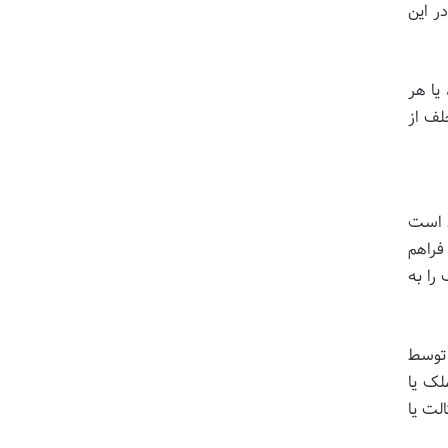
ر این
یا هر
لف از
آن است
فراهم
را به
 توسط
لک یا
الت
یا