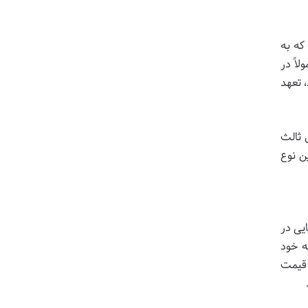
که به
اً در
 تعهد
 ثالث
ن نوع
ایی در
ه خود
 قیمت