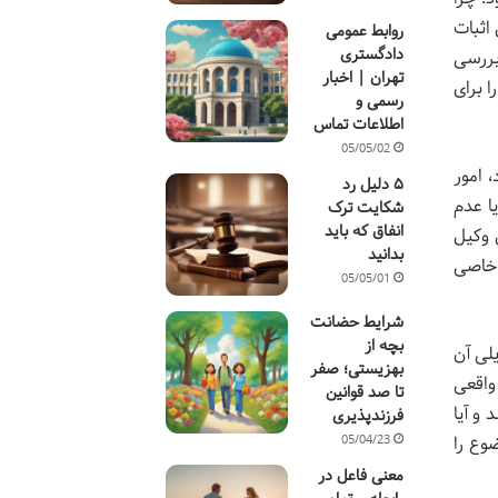
اثبات
روابط عمومی
دادگستری
بررسی
تهران | اخبار
 برای
رسمی و
اطلاعات تماس
05/05/02
 امور
۵ دلیل رد
ا عدم
شکایت ترک
انفاق که باید
 وکیل
بدانید
 خاصی
05/05/01
شرایط حضانت
بچه از
لی آن
بهزیستی؛ صفر
واقعی
تا صد قوانین
و آیا
فرزندپذیری
05/04/23
وع را
معنی فاعل در