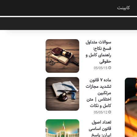
کابینت
سوالات متداول
فسخ نکاح:
راهنمای کامل و
حقوقی
05/05/15
ماده ۷ قانون
تشدید مجازات
مرتکبین
اختلاس | متن
کامل و نکات
05/05/12
تعداد اصول
قانون اساسی
ایران: پاسخ