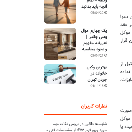
رابطه – تمام
آنچه باید بدانید
05/04/22
 دعوا
ر عقد
یک چهارم اموال
 موکل
یعنی چقدر |
 قرار
تعریف، مفهوم
و نحوه محاسبه
05/04/21
یل از
بهترین وکیل
نداده
خانواده در
یزات،
جردن تهران
04/11/15
نظرات کاربران
 صورت
 موکل
شایسته طالبی
در
بررسی نکات مهم
ده یا
خرید ورق فوم EVA؛ از مشخصات فنی تا