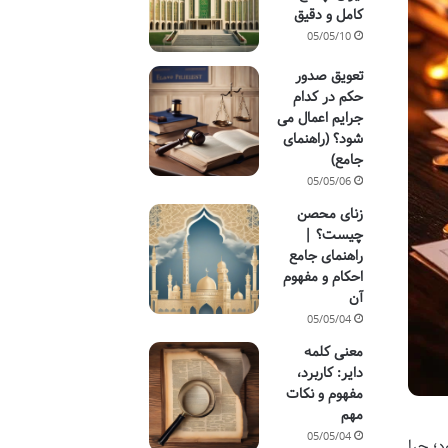
کامل و دقیق
05/05/10
تعویق صدور
حکم در کدام
جرایم اعمال می
شود؟ (راهنمای
جامع)
05/05/06
زنای محصن
چیست؟ |
راهنمای جامع
احکام و مفهوم
آن
05/05/04
معنی کلمه
دایر: کاربرد،
مفهوم و نکات
مهم
05/05/04
؛ چرا