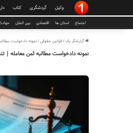
وکیل
گردشگری
کتاب
دار
اجتماع
استان ها
اقتصادی
بین الملل
حوادث 
گزارشگر یک
/
قوانین حقوقی
/
نمونه دادخواست مطالبه
نمونه دادخواست مطالبه ثمن معامله | ت