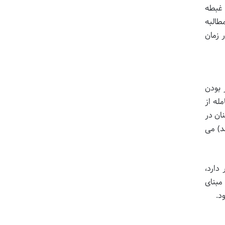
 غبطه
طالبه
 زمان
 بودن
له از
نان در
د) می
دارد،
مبنای
د.