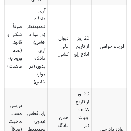
آرای
دادگاه
تجدیدنظر
صرفاً
(در موارد
شکلی و
20 روز
دیوان
خاص)،
قانونی
فرجام خواهی
از تاریخ
عالی
آرای
(عدم
ابلاغ رای
کشور
دادگاه
ورود به
بدوی (در
ماهیت)
موارد
خاص)
20 روز
از تاریخ
بررسی
کشف
رای قطعی
مجدد
جهات
همان
(بدوی،
ماهیت
(در
دادگاه
اعاده دادرسی
تجدیدنظر
(صرفاً