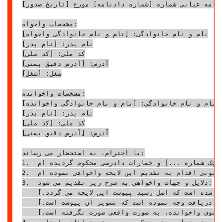
دنامه غیابی شماره [شماره دادنامه] مورخ [تاریخ صدور]
مشخصات واخواه:

نام و نام خانوادگی: [نام و نام خانوادگی واخواه]

نام پدر: [نام پدر]

کد ملی: [کد ملی]

آدرس: [آدرس دقیق پستی]

شغل: [شغل]

مشخصات واخوانده:

نام و نام خانوادگی: [نام و نام خانوادگی واخوانده]

نام پدر: [نام پدر]

کد ملی: [کد ملی]

آدرس: [آدرس دقیق پستی]

با احترام، به استحضار می رساند:

1.  اینجانب [نام واخواه]، خوانده پرونده به شماره [شماره پرونده]، مورخ [تاریخ صدور]، توسط این شعبه محترم به پرداخت [مبلغ وجه چک] بابت [موضوع دعوا، مثلاً مطالبه وجه چک شماره ...] و خسارات دادرسی محکوم گردیده ام.

2.  با عنایت به اینکه ابلاغ اوراق قضایی به اینجانب، ابلاغ واقعی نبوده و در هیچ یک از جلسات رسیدگی حضور نداشته و لایحه دفاعیه ای نیز تقدیم نکرده ام، رای صادره به صورت غیابی علیه اینجانب صادر شده است. اینجانب در تاریخ [تاریخ اطلاع از رای] به صورت [نحوه اطلاع، مثلاً از طریق مراجعه به دفتر خدمات قضایی] از مفاد دادنامه مطلع گردیدم و در مهلت مقرر قانونی اقدام به تقدیم این لایحه واخواهی نموده ام.

3.  دلایل و جهات واخواهی به شرح زیر تقدیم می شود:

    الف) [اولین دلیل واخواهی، مثلاً: وجه چک مورد ادعا، پیش از سررسید به صورت نقدی طی رسید عادی مورخ [تاریخ رسید] به واخوانده پرداخت شده است که اصل رسید پیوست این لایحه می گردد.]

    ب) [دلیل دوم، مثلاً: واخوانده در تاریخ [تاریخ] طی پیامک [شماره پیامک] اقرار به دریافت وجه نموده است که تصویر آن پیوست است.]

    ج) [دلیل سوم، مثلاً: ابلاغیه به دلیل تغییر محل سکونت اینجانب به آدرس [آدرس جدید] و عدم اطلاع رسانی از سوی واخوانده، به صورت واقعی صورت نگرفته است.]

4.  لذا، با تقدیم این لایحه، مستنداً به مواد [مواد قانونی مرتبط، مثلاً ماده ۳۰۵ قانون آیین دادرسی مدنی] از آن مقام محترم، تقاضای نقض دادنامه غیابی صادره و رسیدگی مجدد به پرونده با حضور و دفاعیات اینجانب و در نهایت صدور حکم بر بی حقی خواهان را دارم.
