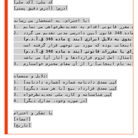
کد ملی: [کد ملی]

آدرس: [آدرس دقیق پستی]

با احترام، به استحضار می رساند:

1.  اینجانب [نام تجدیدنظرخواه] در پرونده کلاسه [شماره پرونده] به خواسته [موضوع خواسته، مثلاً الزام به تنظیم سند رسمی]، به موجب دادنامه شماره [شماره دادنامه] مورخ [تاریخ صدور] صادره از شعبه [شماره شعبه] دادگاه عمومی حقوقی [نام شهرستان]، محکوم به بی حقی گردیده ام. دادنامه مذکور در تاریخ [تاریخ ابلاغ] به اینجانب ابلاغ شده و در مهلت مقرر قانونی اقدام به تجدیدنظرخواهی می نمایم.

2.  دلایل و جهات تجدیدنظرخواهی به شرح زیر و مستنداً به ماده 348 قانون آیین دادرسی مدنی تقدیم می گردد:

    دادگاه محترم بدوی در رای صادره، به [مثال: شهادتنامه سه نفر از شهود که به پیوست دادخواست بدوی تقدیم شده بود و گواهی بر وقوع معامله و دریافت ثمن توسط تجدیدنظرخوانده می داد] و همچنین [مثال: اقرار صریح تجدیدنظرخوانده در جلسه دادرسی مورخ [تاریخ] مبنی بر دریافت بخشی از ثمن معامله]، توجه کافی ننموده و بدون بررسی عمیق این مستندات، حکم بر بی حقی اینجانب صادر کرده است. این شهادتنامه و اقرار، دلایل قاطعی بر صحت ادعای اینجانب بوده که مورد بی توجهی قرار گرفته است.

    رای صادره در تعارض آشکار با [مثال: مواد 220 و 221 قانون مدنی در خصوص لزوم وفای به عقد و آثار آن] است. با توجه به اینکه [مثال: رابطه قراردادی بیع میان طرفین محرز بوده و تعهد به انتقال سند از آثار قهری بیع است] و اینجانب تمامی تعهدات قراردادی خود را انجام داده ام، حکم بر بی حقی اینجاناب به منزله نادیده گرفتن [مثال: اصل لزوم قراردادها و آثار آن] می باشد.

3.  لذا، با تقدیم این لایحه، تقاضای نقض دادنامه صادره و رسیدگی ماهوی مجدد به دعوا و در نهایت صدور حکم بر [مثال: الزام تجدیدنظرخوانده به حضور در دفترخانه و تنظیم سند رسمی انتقال ملک مورد معامله به نام اینجانب] را از آن مقام محترم خواستارم.

دلایل و منضمات:

1.  کپی مصدق دادنامه شماره [شماره دادنامه]

2.  کپی مصدق قرارداد بیع [یا هر سند دیگری]

3.  کپی شناسنامه و کارت ملی تجدیدنظرخواه

4.  [در صورت وجود، مدارک دیگر]

با تشکر و احترام

[امضاء]
