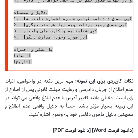
دلایل و منضمات:

1.  کپی مصدق دادنامه غیابی شماره [شماره دادنامه]

2.  کپی مصدق رسید پرداخت وجه [یا هر سند دیگری]

3.  کپی شناسنامه و کارت ملی واخواه

4.  [در صورت وجود، مدارک دیگر]

با تشکر و احترام

[امضاء]

نکات کاربردی برای این نمونه:
مهم ترین نکته در واخواهی، اثبات
عدم اطلاع از جریان دادرسی و رعایت مهلت قانونی پس از اطلاع از
رای است. دلایلی مانند تغییر آدرس یا عدم ابلاغ واقعی می تواند در
این زمینه بسیار مؤثر باشد. حتماً به دلایل واقعی عدم اطلاع و
همچنین دلایل ماهوی دفاعی خود به وضوح اشاره کنید.
[دانلود فرمت Word] [دانلود فرمت PDF]